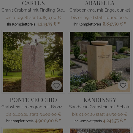
CARTUS
ARABELLA
Granit Grabmal mit Findling Stein
Grabdenkmal mit Engel dunkel
bis 01.09.26 statt
4.850,00 €
bis 01.09.26 statt
10.100,00 €
4.243,75 €
*
8.837,50 €
*
Ihr Komplettpreis
Ihr Komplettpreis
PONTE VECCHIO
KANDINSKY
Grabstein Urnengrab mit Bronze Ornament Brücke
Sandstein Grabstein mit Schale
bis 01.09.26 statt
5.600,00 €
bis 01.09.26 statt
4.850,00 €
4.900,00 €
*
4.243,75 €
*
Ihr Komplettpreis
Ihr Komplettpreis