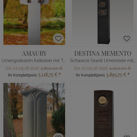
AMAURY
DESTINA MEMENTO
Urnengrabstein Kalkstein mit Tor & Menschen
Schwarze Granit Urnenstele mit Bronze Tafeln
bis 01.09.26 statt
5.850,00 €
bis 01.09.26 statt
4.450,00 €
5.118,75 €
*
3.893,75 €
*
Ihr Komplettpreis
Ihr Komplettpreis