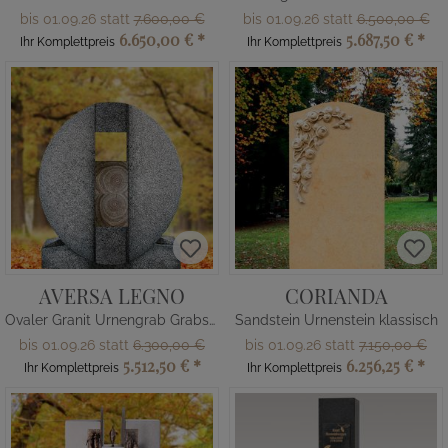
bis 01.09.26 statt
7.600,00 €
bis 01.09.26 statt
6.500,00 €
6.650,00 €
*
5.687,50 €
*
Ihr Komplettpreis
Ihr Komplettpreis
AVERSA LEGNO
CORIANDA
Ovaler Granit Urnengrab Grabstein mit Holz
Sandstein Urnenstein klassisch
bis 01.09.26 statt
6.300,00 €
bis 01.09.26 statt
7.150,00 €
5.512,50 €
*
6.256,25 €
*
Ihr Komplettpreis
Ihr Komplettpreis