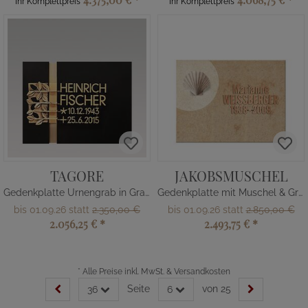
Ihr Komplettpreis
Ihr Komplettpreis
TAGORE
JAKOBSMUSCHEL
Gedenkplatte Urnengrab in Granit
Gedenkplatte mit Muschel & Gravur
bis 01.09.26 statt
2.350,00 €
bis 01.09.26 statt
2.850,00 €
2.056,25 €
*
2.493,75 €
*
*
Alle Preise inkl. MwSt. & Versandkosten
Seite
von 25
36
6