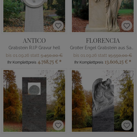
ANTICO
FLORENCIA
Grabstein R.I.P Gravur hell
Großer Engel Grabstein aus Sandstein
bis 01.09.26 statt
5.450,00 €
bis 01.09.26 statt
15.550,00 €
4.768,75 €
*
13.606,25 €
*
Ihr Komplettpreis
Ihr Komplettpreis