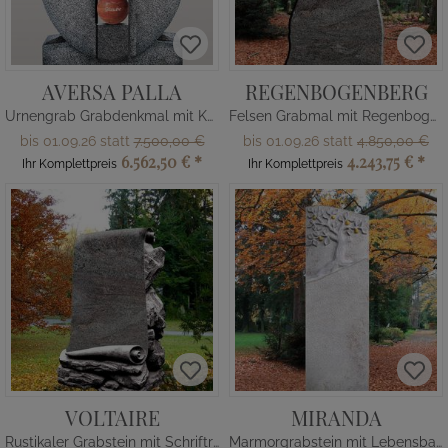
AVERSA PALLA
REGENBOGENBERG
Urnengrab Grabdenkmal mit Kugeln in Rot
Felsen Grabmal mit Regenbogen Glas
bis 01.09.26 statt
7.500,00 €
bis 01.09.26 statt
4.850,00 €
6.562,50 €
*
4.243,75 €
*
Ihr Komplettpreis
Ihr Komplettpreis
VOLTAIRE
MIRANDA
Rustikaler Grabstein mit Schriftrolle
Marmorgrabstein mit Lebensbaum