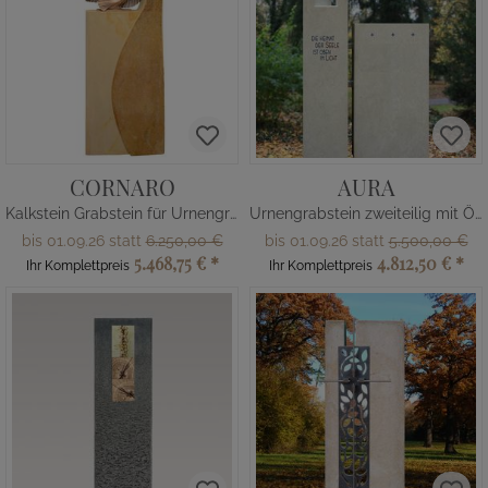
CORNARO
AURA
Kalkstein Grabstein für Urnengrab mit Bronze Figur Taube
Urnengrabstein zweiteilig mit Öffnung
bis 01.09.26 statt
6.250,00 €
bis 01.09.26 statt
5.500,00 €
5.468,75 €
*
4.812,50 €
*
Ihr Komplettpreis
Ihr Komplettpreis