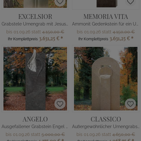
EXCELSIOR
MEMORIA VITA
Grabstele Urnengrab mit Jesus Figur
Ammonit Gedenkstein für ein Urnengrab - Granit
bis 01.09.26 statt
4.150,00 €
bis 01.09.26 statt
4.150,00 €
3.631,25 €
*
3.631,25 €
*
Ihr Komplettpreis
Ihr Komplettpreis
ANGELO
CLASSICO
Ausgefallener Grabstein Engel Flügel
Außergewöhnlicher Urnengrabstein vom Bildhauer
bis 01.09.26 statt
5.000,00 €
bis 01.09.26 statt
4.650,00 €
4.375,00 €
*
4.068,75 €
*