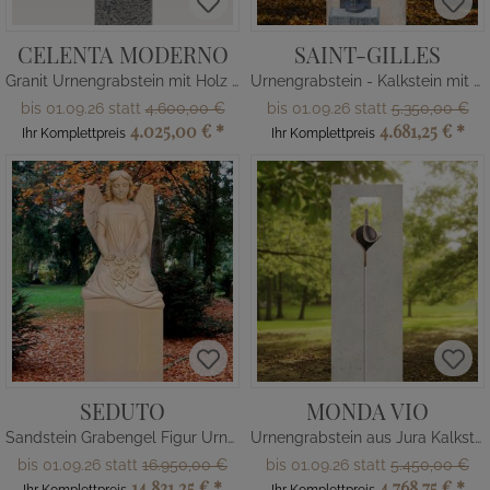
CELENTA MODERNO
SAINT-GILLES
Granit Urnengrabstein mit Holz & Glas Dekor
Urnengrabstein - Kalkstein mit Bronze Kreuz
bis 01.09.26 statt
4.600,00 €
bis 01.09.26 statt
5.350,00 €
4.025,00 €
*
4.681,25 €
*
Ihr Komplettpreis
Ihr Komplettpreis
SEDUTO
MONDA VIO
Sandstein Grabengel Figur Urnengrab
Urnengrabstein aus Jura Kalkstein mit Ornament
bis 01.09.26 statt
16.950,00 €
bis 01.09.26 statt
5.450,00 €
14.831,25 €
*
4.768,75 €
*