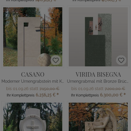
Ihr Komplettpreis
Ihr Komplettpreis
CASANO
VIRIDA BISEGNA
Moderner Urnengrabstein mit Kugel & Kreuz
Urnengrabmal mit Bronze Brücke & Menschen
bis 01.09.26 statt
7.150,00 €
bis 01.09.26 statt
7.200,00 €
6.256,25 €
*
6.300,00 €
*
Ihr Komplettpreis
Ihr Komplettpreis