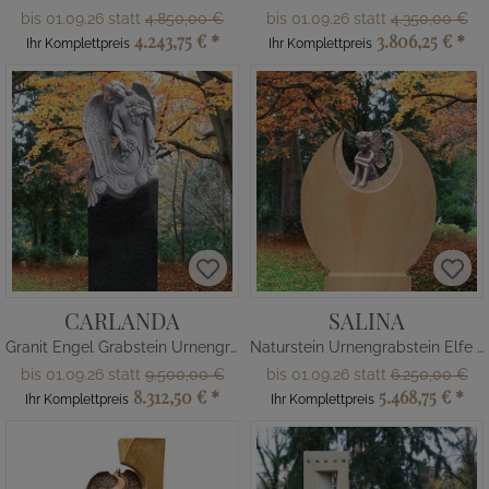
bis 01.09.26 statt
4.850,00 €
bis 01.09.26 statt
4.350,00 €
4.243,75 €
*
3.806,25 €
*
Ihr Komplettpreis
Ihr Komplettpreis
CARLANDA
SALINA
Granit Engel Grabstein Urnengrab
Naturstein Urnengrabstein Elfe rund
bis 01.09.26 statt
9.500,00 €
bis 01.09.26 statt
6.250,00 €
8.312,50 €
*
5.468,75 €
*
Ihr Komplettpreis
Ihr Komplettpreis