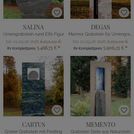
SALINA
DEGAS
Urnengrabstein rund Elfe Figur
Marmor Grabstein für Urnengrab
bis 01.09.26 statt
6.250,00 €
bis 01.09.26 statt
6.750,00 €
5.468,75 €
*
5.906,25 €
*
Ihr Komplettpreis
Ihr Komplettpreis
CARTUS
MEMENTO
Grüner Grabstein mit Findling
Grabstein Stele aus Naturstein