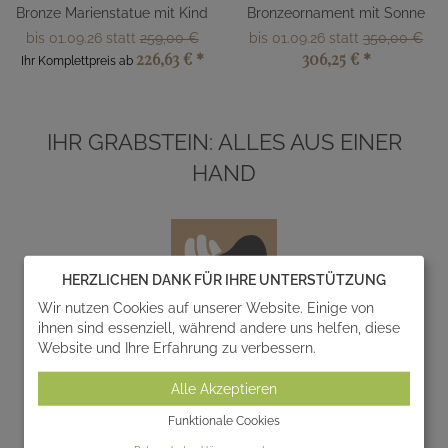
Bronze Marienstatue mit Kind
Bronzeornament mit Sonne
bis 01.09.26 statt
259,00 €
bis 01.09.26 statt
350,00 €
226,63 €
*
306,25 €
*
Ihr Komplettpreis ab
IHR GRABSTEIN: ALLES AUS EINER
HAND
HERZLICHEN DANK FÜR IHRE UNTERSTÜTZUNG
Wir nutzen Cookies auf unserer Website. Einige von
ihnen sind essenziell, während andere uns helfen, diese
Website und Ihre Erfahrung zu verbessern.
Entwurf
Alle Akzeptieren
Wir entwerfen und realisieren gemeinsam mit Ihnen
einzigartige Gedenksteine zur individuellen
Funktionale Cookies
Gestaltung von Grabanlagen.