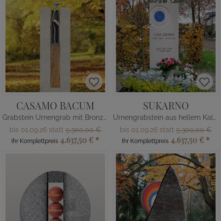
CASAMO BACUM
SUKARNO
Grabstein Urnengrab mit Bronze Calla & Holz
Urnengrabstein aus hellem Kalkstein mit Glas Element
bis 01.09.26 statt
5.300,00 €
bis 01.09.26 statt
5.300,00 €
4.637,50 €
*
4.637,50 €
*
Ihr Komplettpreis
Ihr Komplettpreis