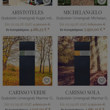
ARISTOTELES
MICHELANGELO
Grabstein Urnengrab Kugel mit Sternen
Grabstein Urnengrab Michelangelo
bis 01.09.26 statt
5.350,00 €
bis 01.09.26 statt
6.800,00 €
4.681,25 €
*
5.950,00 €
*
Ihr Komplettpreis
Ihr Komplettpreis
CARISSO VERDE
CARISSO SOLA
Grabstein Urnengrab Marmor Ornament grün
Grabstein Urnengrab Marmor Ornament orange
bis 01.09.26 statt
4.600,00 €
bis 01.09.26 statt
5.350,00 €
4.025,00 €
*
4.681,25 €
*