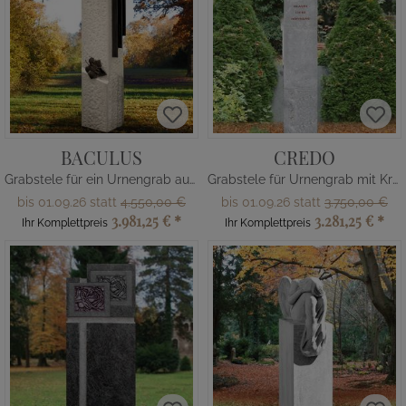
BACULUS
CREDO
Grabstele für ein Urnengrab aus Kalkstein/Bronze
Grabstele für Urnengrab mit Kreuz
bis 01.09.26 statt
4.550,00 €
bis 01.09.26 statt
3.750,00 €
3.981,25 €
*
3.281,25 €
*
Ihr Komplettpreis
Ihr Komplettpreis