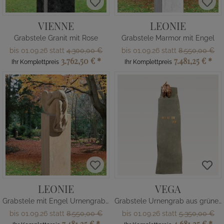
VIENNE
LEONIE
Grabstele Granit mit Rose
Grabstele Marmor mit Engel
bis 01.09.26 statt
4.300,00 €
bis 01.09.26 statt
8.550,00 €
3.762,50 €
*
7.481,25 €
*
Ihr Komplettpreis
Ihr Komplettpreis
LEONIE
VEGA
Grabstele mit Engel Urnengrabstein
Grabstele Urnengrab aus grünem Kalkstein mit Bronze Figuren
bis 01.09.26 statt
8.550,00 €
bis 01.09.26 statt
5.350,00 €
7.481,25 €
*
4.681,25 €
*