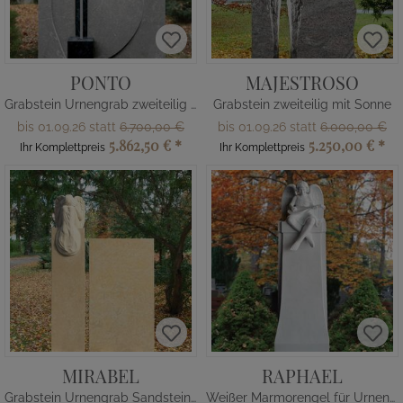
PONTO
MAJESTROSO
Grabstein Urnengrab zweiteilig mit Kreuz
Grabstein zweiteilig mit Sonne
bis 01.09.26 statt
6.700,00 €
bis 01.09.26 statt
6.000,00 €
5.862,50 €
*
5.250,00 €
*
Ihr Komplettpreis
Ihr Komplettpreis
MIRABEL
RAPHAEL
Grabstein Urnengrab Sandstein mit Engelfigur
Weißer Marmorengel für Urnengrab