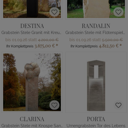
DESTINA
RANDALIN
Grabstein Stele Granit mit Kreuz Symbol & Inschrift
Grabstein Stele mit Flötenspieler
bis 01.09.26 statt
4.200,00 €
bis 01.09.26 statt
5.500,00 €
3.675,00 €
*
4.812,50 €
*
Ihr Komplettpreis
Ihr Komplettpreis
CLARINA
PORTA
Grabstein Stele mit Knospe Sandstein
Urnengrabstein Tor des Lebens