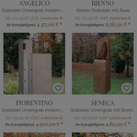
ANGELICO
BIENNO
Grabstein Urnengrab modern mit Engel
Kleiner Grabstein mit Rose
bis 01.09.26 statt
5.000,00 €
bis 01.09.26 statt
7.500,00 €
4.375,00 €
*
6.562,50 €
*
Ihr Komplettpreis
Ihr Komplettpreis
FIORENTINO
SENECA
Grabstein Urnengrab modern mit Glas
Grabstein Urnengrab mit Bronze Schiff
bis 01.09.26 statt
5.600,00 €
bis 01.09.26 statt
5.500,00 €
4.900,00 €
*
4.812,50 €
*
Ihr Komplettpreis
Ihr Komplettpreis