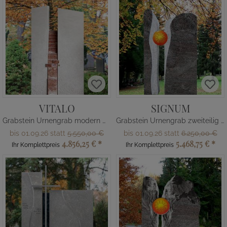
VITALO
SIGNUM
Grabstein Urnengrab modern mit Treppe
Grabstein Urnengrab zweiteilig Glas
bis 01.09.26 statt
5.550,00 €
bis 01.09.26 statt
6.250,00 €
4.856,25 €
*
5.468,75 €
*
Ihr Komplettpreis
Ihr Komplettpreis