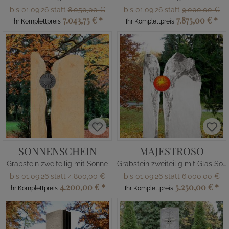
bis 01.09.26 statt
8.050,00 €
bis 01.09.26 statt
9.000,00 €
7.043,75 €
*
7.875,00 €
*
Ihr Komplettpreis
Ihr Komplettpreis
SONNENSCHEIN
MAJESTROSO
Grabstein zweiteilig mit Sonne
Grabstein zweiteilig mit Glas Sonne
bis 01.09.26 statt
4.800,00 €
bis 01.09.26 statt
6.000,00 €
4.200,00 €
*
5.250,00 €
*
Ihr Komplettpreis
Ihr Komplettpreis