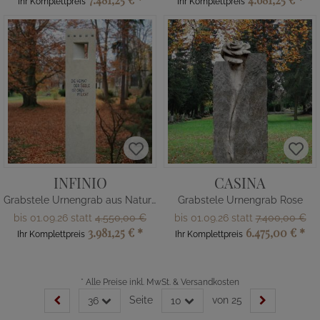
Ihr Komplettpreis
Ihr Komplettpreis
INFINIO
CASINA
Grabstele Urnengrab aus Naturstein
Grabstele Urnengrab Rose
bis 01.09.26 statt
4.550,00 €
bis 01.09.26 statt
7.400,00 €
3.981,25 €
*
6.475,00 €
*
Ihr Komplettpreis
Ihr Komplettpreis
*
Alle Preise inkl. MwSt. & Versandkosten
Seite
von 25
36
10