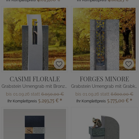
Ihr Komplettpreis
Ihr Komplettpreis
CASIMI FLORALE
FORGES MINORE
Grabstein Urnengrab mit Bronze Calla
Grabstein Urnengrab mit Grabkreuz
bis 01.09.26 statt
6.050,00 €
bis 01.09.26 statt
6.600,00 €
5.293,75 €
*
5.775,00 €
*
Ihr Komplettpreis
Ihr Komplettpreis