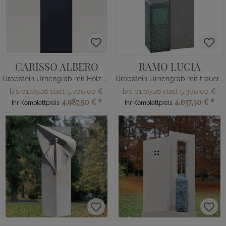
CARISSO ALBERO
RAMO LUCIA
Grabstein Urnengrab mit Holz Ornament
Grabstein Urnengrab mit trauernder Figur
bis 01.09.26 statt
5.700,00 €
bis 01.09.26 statt
5.300,00 €
4.987,50 €
*
4.637,50 €
*
Ihr Komplettpreis
Ihr Komplettpreis