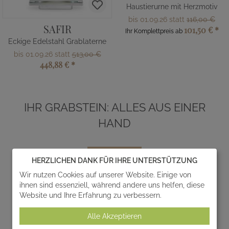
Haustierurne mit Herzmotiv
bis 01.09.26 statt
116,00 €
SAFIR
101,50 €
*
Ihr Komplettpreis ab
Eckige Edelstahl Grablaterne
bis 01.09.26 statt
513,00 €
448,88 €
*
IHR GRABSTEIN: ALLES AUS EINER
HAND
HERZLICHEN DANK FÜR IHRE UNTERSTÜTZUNG
Wir nutzen Cookies auf unserer Website. Einige von
ihnen sind essenziell, während andere uns helfen, diese
Website und Ihre Erfahrung zu verbessern.
Entwurf
Alle Akzeptieren