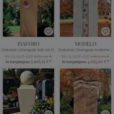
FIAVORO
MODELO
Grabstein Urnengrab hell mit Herz
Grabstein Urnengrab moderne Gestaltung
bis 01.09.26 statt
6.750,00 €
bis 01.09.26 statt
4.600,00 €
5.906,25 €
*
4.025,00 €
*
Ihr Komplettpreis
Ihr Komplettpreis