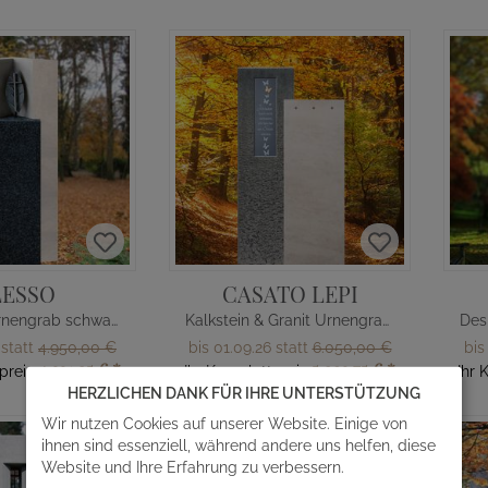
LESSO
CASATO LEPI
Grabstein Urnengrab schwarz & weiß
Kalkstein & Granit Urnengrabstein mit Bronze Tafel
 statt
4.950,00 €
bis 01.09.26 statt
6.050,00 €
bis
4.331,25 €
*
5.293,75 €
*
preis
Ihr Komplettpreis
Ihr 
HERZLICHEN DANK FÜR IHRE UNTERSTÜTZUNG
Wir nutzen Cookies auf unserer Website. Einige von
ihnen sind essenziell, während andere uns helfen, diese
Website und Ihre Erfahrung zu verbessern.