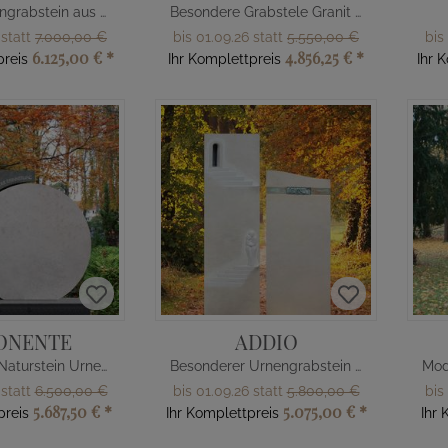
Design Urnengrabstein aus Kalkstein & Granit
Besondere Grabstele Granit mit Boot
 statt
7.000,00 €
bis 01.09.26 statt
5.550,00 €
bis
6.125,00 €
*
4.856,25 €
*
preis
Ihr Komplettpreis
Ihr 
ONENTE
ADDIO
Besonderer Naturstein Urnengrabstein rund
Besonderer Urnengrabstein zweiteilig Treppe
 statt
6.500,00 €
bis 01.09.26 statt
5.800,00 €
bis
5.687,50 €
*
5.075,00 €
*
preis
Ihr Komplettpreis
Ihr 