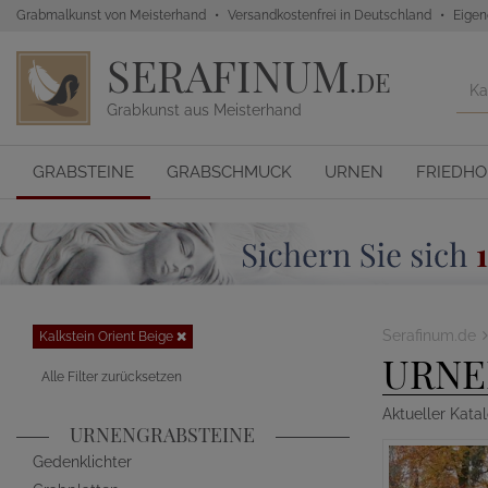
Grabmalkunst von Meisterhand
Versandkostenfrei in Deutschland
Eigen
SERAFINUM
.DE
Grabkunst aus Meisterhand
GRABSTEINE
GRABSCHMUCK
URNEN
FRIEDH
Serafinum.de
Kalkstein Orient Beige
URNE
Alle Filter zurücksetzen
Aktueller Kata
URNENGRABSTEINE
Gedenklichter