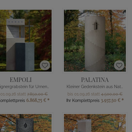
EMPOLI
PALATINA
Designergrabstein für Urnengrab mit Kreuz
Kleiner Gedenkstein aus Naturstein
 01.09.26 statt
7.850,00 €
bis 01.09.26 statt
4.500,00 €
6.868,75 €
*
3.937,50 €
*
Komplettpreis
Ihr Komplettpreis