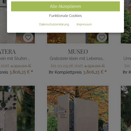
Alle Akzeptieren
Funktionale Cookies
Datenschutzerklärung
Impressum
ATERA
MUSEO
Urnengrabstein mit Stufen Muster
Grabstein klein mit Lebensspirale
 statt
4.350,00 €
bis 01.09.26 statt
4.350,00 €
bis
3.806,25 €
*
3.806,25 €
*
preis
Ihr Komplettpreis
Ihr 