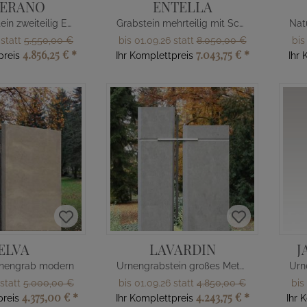
TERANO
ENTELLA
Urnengrabstein zweiteilig Edelstahl Kreuz
Grabstein mehrteilig mit Schiff & Kreuz
 statt
5.550,00 €
bis 01.09.26 statt
8.050,00 €
bis
4.856,25 €
*
7.043,75 €
*
preis
Ihr Komplettpreis
Ihr 
ELVA
LAVARDIN
J
nengrab modern
Urnengrabstein großes Metallkreuz
 statt
5.000,00 €
bis 01.09.26 statt
4.850,00 €
bis
4.375,00 €
*
4.243,75 €
*
preis
Ihr Komplettpreis
Ihr 