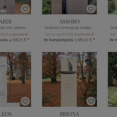
ARDI
ASSORO
Urnengrabstein mit Lebensbaum
Grabmal Urnengrab modern Steinmetz
 statt
5.450,00 €
bis 01.09.26 statt
6.500,00 €
bis
4.768,75 €
*
5.687,50 €
*
preis
Ihr Komplettpreis
Ihr 
LEOS
BRIONA