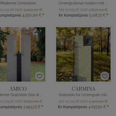
Moderner Urnenstein
Urnengrabmal modern mit blauem Glas
 01.09.26 statt
5.200,00 €
bis 01.09.26 statt
5.850,00 €
4.550,00 €
*
5.118,75 €
*
Komplettpreis
Ihr Komplettpreis
AMICO
CARMINA
Moderner Grabstein Glas & Bronze Figuren
Grabstein für Urnengrab mit Kreuz
 01.09.26 statt
6.850,00 €
bis 01.09.26 statt
5.300,00 €
5.993,75 €
*
4.637,50 €
*
Komplettpreis
Ihr Komplettpreis