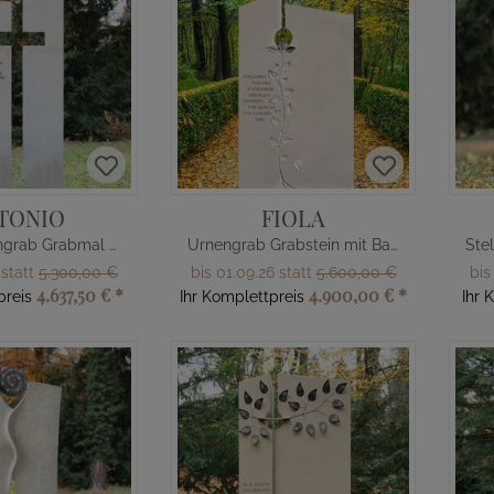
TONIO
FIOLA
Helles Urnengrab Grabmal mit Kreuz
Urnengrab Grabstein mit Baum Symbol
 statt
5.300,00 €
bis 01.09.26 statt
5.600,00 €
bis
4.637,50 €
*
4.900,00 €
*
preis
Ihr Komplettpreis
Ihr 