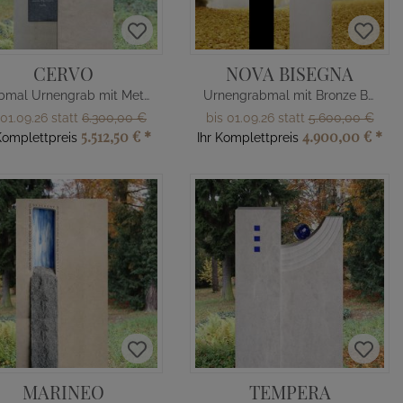
CERVO
NOVA BISEGNA
Grabmal Urnengrab mit Metall Muster
Urnengrabmal mit Bronze Brücke & Menschen
 01.09.26 statt
6.300,00 €
bis 01.09.26 statt
5.600,00 €
5.512,50 €
*
4.900,00 €
*
Komplettpreis
Ihr Komplettpreis
MARINEO
TEMPERA