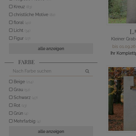
Kreuz
(83)
christliche Motive
(82)
floral
(40)
L
Licht
(34)
Figur
(27)
bis 01.09.26
alle anzeigen
Ihr Komplett
FARBE
Beige
(214)
Grau
(52)
Schwarz
(47)
Rot
(13)
Grün
(4)
Mehrfarbig
(4)
alle anzeigen