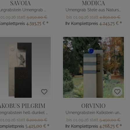
SAVOIA
MODICA
Naturgrabstein Urnengrab Kreuz Relief
Urnengrab Stele aus Naturstein
 01.09.26 statt
5.250,00 €
bis 01.09.26 statt
4.850,00 €
4.593,75 €
*
4.243,75 €
*
Komplettpreis
Ihr Komplettpreis
AKOBUS PILGRIM
ORVINIO
Urnengrabstein hell-dunkel mit Berg Relief & Skulptur
Urnengrabstein Kalkstein und Glas Kugel
 01.09.26 statt
6.200,00 €
bis 01.09.26 statt
5.450,00 €
5.425,00 €
*
4.768,75 €
*
Komplettpreis
Ihr Komplettpreis