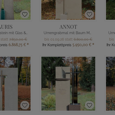
AURIS
ANNOT
Kleiner Grabstein mit Glas & Sternen
Urnengrabmal mit Baum Motiv
 statt
7.850,00 €
bis 01.09.26 statt
6.800,00 €
bis
6.868,75 €
*
5.950,00 €
*
preis
Ihr Komplettpreis
Ihr 