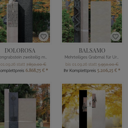
DOLOROSA
BALSAMO
Urnengrabstein zweiteilig mit Rosen Blüte
Mehrteiliges Grabmal für Urnengrab
 01.09.26 statt
7.850,00 €
bis 01.09.26 statt
5.950,00 €
6.868,75 €
*
5.206,25 €
*
Komplettpreis
Ihr Komplettpreis