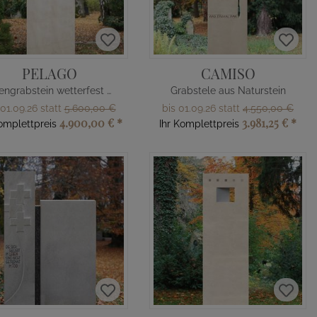
PELAGO
CAMISO
Urnengrabstein wetterfest mit Glas
Grabstele aus Naturstein
 01.09.26 statt
5.600,00 €
bis 01.09.26 statt
4.550,00 €
4.900,00 €
*
3.981,25 €
*
Komplettpreis
Ihr Komplettpreis