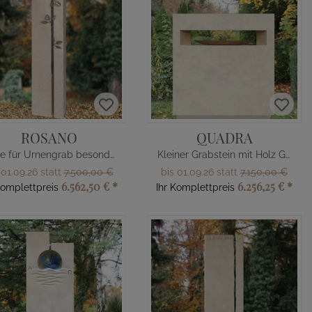
ROSANO
QUADRA
Stele für Urnengrab besonders schön
Kleiner Grabstein mit Holz Gestaltung
 01.09.26 statt
7.500,00 €
bis 01.09.26 statt
7.150,00 €
6.562,50 €
*
6.256,25 €
*
Komplettpreis
Ihr Komplettpreis