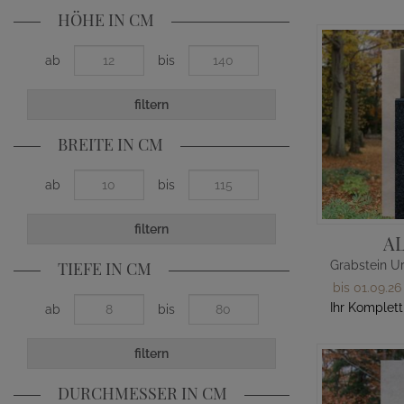
HÖHE IN CM
ab
bis
filtern
BREITE IN CM
ab
bis
filtern
A
TIEFE IN CM
bis 01.09.26
Ihr Komplett
ab
bis
filtern
DURCHMESSER IN CM