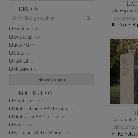
LA
DESIGN
bis 01.09.26
Ihr Komplett
modern
(217)
zweiteilig
(54)
liegend
(37)
Stele
(11)
rustikal
(8)
klassisch
(6)
alle anzeigen
KOLLEKTION
Serafinum
(167)
Grabmalkunst BB Elegante
(28)
S
Grabkunst SB Classico
(16)
Grabmal Ur
Berlin
(10)
bis 01.09.26
Bildhauer Atelier Weimar
(1)
Ihr Komplett