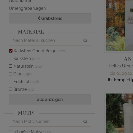
Grabplatten
Urnengrabanlagen
Grabsteine
MATERIAL
Kalkstein Orient Beige
(222)
AN
Kalkstein
(220)
Naturstein
(134)
bis 01.09.26
Granit
(56)
Ihr Komplett
Edelstahl
(46)
Bronze
(45)
alle anzeigen
MOTIV
religiöse Motive
(86)