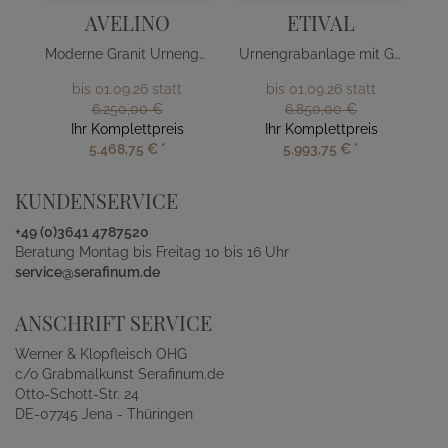
AVELINO
ETIVAL
Moderne Granit Urnengrab Liegeplatte
Urnengrabanlage mit Grabstein & Einfassung
bis 01.09.26 statt
bis 01.09.26 statt
6.250,00 €
6.850,00 €
Ihr Komplettpreis
Ihr Komplettpreis
5.468,75 €
*
5.993,75 €
*
KUNDENSERVICE
+49 (0)3641 4787520
Beratung Montag bis Freitag 10 bis 16 Uhr
service@serafinum.de
ANSCHRIFT SERVICE
Werner & Klopfleisch OHG
c/o Grabmalkunst Serafinum.de
Otto-Schott-Str. 24
DE-07745 Jena - Thüringen