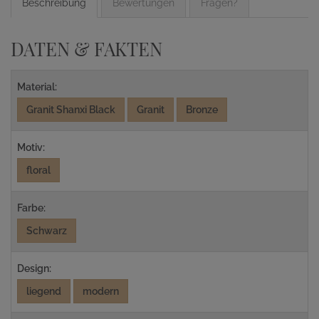
Beschreibung
Bewertungen
Fragen?
DATEN & FAKTEN
Material:
Granit Shanxi Black
Granit
Bronze
Motiv:
floral
Farbe:
Schwarz
Design:
liegend
modern