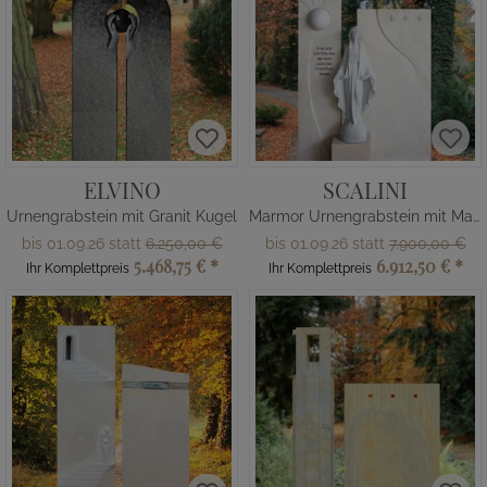
ELVINO
SCALINI
Urnengrabstein mit Granit Kugel
Marmor Urnengrabstein mit Madonna Figur
bis 01.09.26 statt
6.250,00 €
bis 01.09.26 statt
7.900,00 €
5.468,75 €
*
6.912,50 €
*
Ihr Komplettpreis
Ihr Komplettpreis