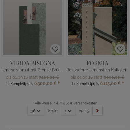
VIRIDA BISEGNA
FORMIA
Urnengrabmal mit Bronze Brücke & Menschen
Besonderer Urnenstein Kalkstein Kreuz
bis 01.09.26 statt
7.200,00 €
bis 01.09.26 statt
7.000,00 €
6.300,00 €
*
6.125,00 €
*
Ihr Komplettpreis
Ihr Komplettpreis
*
Alle Preise inkl. MwSt. & Versandkosten
Seite
von 5
36
1