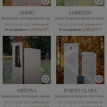
ADDIO
LORENZO
Besonderer Urnengrabstein zweiteilig Treppe
Urnen Grabstein Rainbow Sandstein
bis 01.09.26 statt
5.800,00 €
bis 01.09.26 statt
6.500,00 €
5.075,00 €
*
5.687,50 €
*
Ihr Komplettpreis
Ihr Komplettpreis
ORTONA
PORTO CLARA
Gedenkstein Urnengrab zweiteilig
Grabstein Urnengrab mit Treppe & Kreuz
bis 01.09.26 statt
5.600,00 €
bis 01.09.26 statt
7.000,00 €