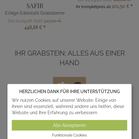
SAFIR
101,50 €
*
Ihr Komplettpreis ab
Eckige Edelstahl Grablaterne
bis 01.09.26 statt
513,00 €
448,88 €
*
IHR GRABSTEIN: ALLES AUS EINER
HAND
HERZLICHEN DANK FÜR IHRE UNTERSTÜTZUNG
Wir nutzen Cookies auf unserer Website. Einige von
ihnen sind essenziell, während andere uns helfen, diese
Website und Ihre Erfahrung zu verbessern.
Entwurf
Alle Akzeptieren
Wir entwerfen und realisieren gemeinsam mit Ihnen
Funktionale Cookies