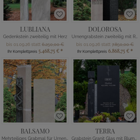
LUBLIANA
DOLOROSA
Gedenkstein zweiteilig mit Herz
Urnengrabstein zweiteilig mit Rosen Blüte
bis 01.09.26 statt
6.250,00 €
bis 01.09.26 statt
7.850,00 €
5.468,75 €
*
6.868,75 €
*
Ihr Komplettpreis
Ihr Komplettpreis
BALSAMO
TERRA
Mehrteiliges Grabmal für Urnengrab
Grabstein Granit Glas mit Blumen