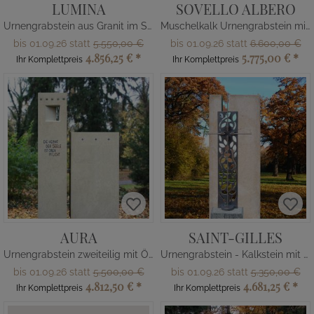
LUMINA
SOVELLO ALBERO
Urnengrabstein aus Granit im Sonnen Design
Muschelkalk Urnengrabstein mit Lebensbaumrelief
bis 01.09.26 statt
5.550,00 €
bis 01.09.26 statt
6.600,00 €
4.856,25 €
*
5.775,00 €
*
Ihr Komplettpreis
Ihr Komplettpreis
AURA
SAINT-GILLES
Urnengrabstein zweiteilig mit Öffnung
Urnengrabstein - Kalkstein mit Bronze Kreuz
bis 01.09.26 statt
5.500,00 €
bis 01.09.26 statt
5.350,00 €
4.812,50 €
*
4.681,25 €
*
Ihr Komplettpreis
Ihr Komplettpreis