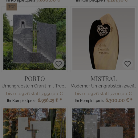
Ihr Komplettpreis
Ihr Komplettpreis
TOP
PORTO
MISTRAL
Urnengrabstein Granit mit Treppe & Kreuz
Moderner Urnengrabstein zweifarbig mit Herz - Granit & Quarzit
bis 01.09.26 statt
7.950,00 €
bis 01.09.26 statt
7.200,00 €
6.956,25 €
*
6.300,00 €
*
Ihr Komplettpreis
Ihr Komplettpreis