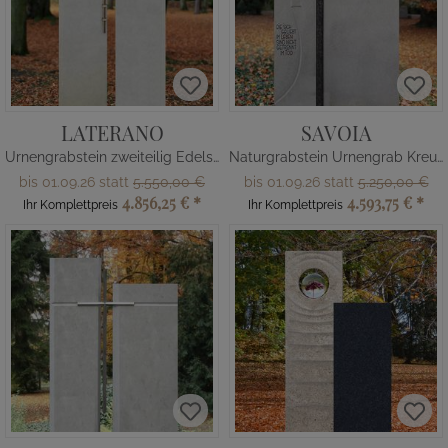
LATERANO
SAVOIA
Urnengrabstein zweiteilig Edelstahl Kreuz
Naturgrabstein Urnengrab Kreuz Relief
bis 01.09.26 statt
5.550,00 €
bis 01.09.26 statt
5.250,00 €
4.856,25 €
*
4.593,75 €
*
Ihr Komplettpreis
Ihr Komplettpreis