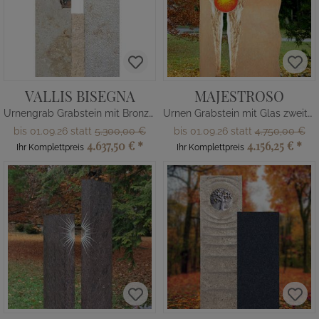
VALLIS BISEGNA
MAJESTROSO
Urnengrab Grabstein mit Bronze Ornament
Urnen Grabstein mit Glas zweiteilig
bis 01.09.26 statt
5.300,00 €
bis 01.09.26 statt
4.750,00 €
4.637,50 €
*
4.156,25 €
*
Ihr Komplettpreis
Ihr Komplettpreis