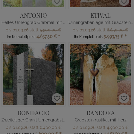
ANTONIO
ETIVAL
Helles Urnengrab Grabmal mit Kreuz
Urnengrabanlage mit Grabstein & Einfassung
bis 01.09.26 statt
5.300,00 €
bis 01.09.26 statt
6.850,00 €
4.637,50 €
*
5.993,75 €
*
Ihr Komplettpreis
Ihr Komplettpreis
BONIFACIO
RANDORA
Zweiteiliger Granit Urnengrabstein
Grabstein rustikal mit Herz
bis 01.09.26 statt
6.400,00 €
bis 01.09.26 statt
4.900,00 €
5.600,00 €
*
4.287,50 €
*