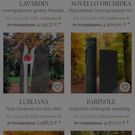
LAVARDIN
SOVELLO ORCHIDEA
Urnengrabstein großes Metallkreuz
Muschelkalk Urnengrabstein mit Glas Kugel
bis 01.09.26 statt
4.850,00 €
bis 01.09.26 statt
5.600,00 €
4.243,75 €
*
4.900,00 €
*
Ihr Komplettpreis
Ihr Komplettpreis
LUBLIANA
FARINOLE
Grab Denkmal mit Glas Herz
Grabstein Urnengrab zweiteilig Granit
bis 01.09.26 statt
6.250,00 €
bis 01.09.26 statt
5.000,00 €
5.468,75 €
*
4.375,00 €
*
Ihr Komplettpreis
Ihr Komplettpreis