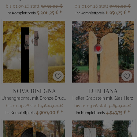
bis 01.09.26 statt
5.950,00 €
bis 01.09.26 statt
7.950,00 €
5.206,25 €
*
6.956,25 €
*
Ihr Komplettpreis
Ihr Komplettpreis
NOVA BISEGNA
LUBLIANA
Urnengrabmal mit Bronze Brücke & Menschen
Heller Grabstein mit Glas Herz
bis 01.09.26 statt
5.600,00 €
bis 01.09.26 statt
5.650,00 €
4.900,00 €
*
4.943,75 €
*
Ihr Komplettpreis
Ihr Komplettpreis