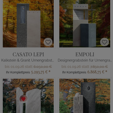
CASATO LEPI
EMPOLI
Kalkstein & Granit Urnengrabstein mit Bronze Tafel
Designergrabstein für Urnengrab mit Kreuz
bis 01.09.26 statt
6.050,00 €
bis 01.09.26 statt
7.850,00 €
5.293,75 €
*
6.868,75 €
*
Ihr Komplettpreis
Ihr Komplettpreis