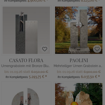
4.900,00 €
*
6.125,00 €
*
Ihr Komplettpreis
Ihr Komplettpreis
CASATO FLORA
PAOLINI
Urnengrabstein mit Bronze Blume
Mehrteiliger Urnen Grabstein aus Granit mit Edelstahl Kreuz
bis 01.09.26 statt
6.050,00 €
bis 01.09.26 statt
6.900,00 €
5.293,75 €
*
6.037,50 €
*
Ihr Komplettpreis
Ihr Komplettpreis