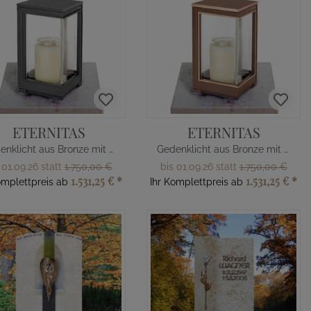
ETERNITAS
ETERNITAS
Gedenklicht aus Bronze mit Sockel & Schrift
Gedenklicht aus Bronze mit Sockel & Schrift
 01.09.26 statt
1.750,00 €
bis 01.09.26 statt
1.750,00 €
1.531,25 €
*
1.531,25 €
*
omplettpreis ab
Ihr Komplettpreis ab