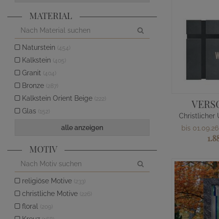
MATERIAL
Naturstein
(454)
Kalkstein
(405)
Granit
(404)
Bronze
(287)
Kalkstein Orient Beige
(222)
VERS
Glas
(152)
alle anzeigen
bis 01.09.26
1.8
MOTIV
religiöse Motive
(233)
christliche Motive
(226)
floral
(209)