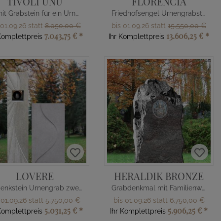
TIVOLI UNU
FLORENCIA
Granit Grabstein für ein Urnengrab mit Blume
Friedhofsengel Urnengrabstein Naturstein
 01.09.26 statt
8.050,00 €
bis 01.09.26 statt
15.550,00 €
7.043,75 €
*
13.606,25 €
*
Komplettpreis
Ihr Komplettpreis
LOVERE
HERALDIK BRONZE
Gedenkstein Urnengrab zweiteilig Sonne
Grabdenkmal mit Familienwappen Bronze
 01.09.26 statt
5.750,00 €
bis 01.09.26 statt
6.750,00 €
5.031,25 €
*
5.906,25 €
*
Komplettpreis
Ihr Komplettpreis