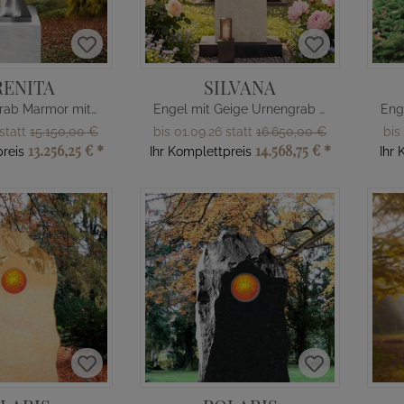
RENITA
SILVANA
Engel fürs Grab Marmor mit Sockel
Engel mit Geige Urnengrab Grabmal
 statt
15.150,00 €
bis 01.09.26 statt
16.650,00 €
bis
13.256,25 €
*
14.568,75 €
*
reis
Ihr Komplettpreis
Ihr 