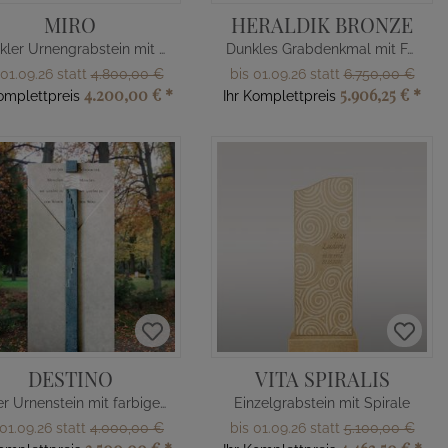
MIRO
HERALDIK BRONZE
Dunkler Urnengrabstein mit Monogramm
Dunkles Grabdenkmal mit Familienwappen
 01.09.26 statt
4.800,00 €
bis 01.09.26 statt
6.750,00 €
4.200,00 €
*
5.906,25 €
*
Komplettpreis
Ihr Komplettpreis
DESTINO
VITA SPIRALIS
Edler Urnenstein mit farbigem Kalkstein
Einzelgrabstein mit Spirale
 01.09.26 statt
4.000,00 €
bis 01.09.26 statt
5.100,00 €