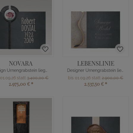
NOVARA
LEBENSLINIE
Design Urnengrabstein liegend
Designer Urnengrabstein liegend
 01.09.26 statt
3.400,00 €
bis 01.09.26 statt
2.900,00 €
2.975,00 €
*
2.537,50 €
*