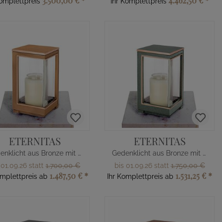
3.500,00 €
*
4.462,50 €
*
Komplettpreis
Ihr Komplettpreis
ETERNITAS
ETERNITAS
Gedenklicht aus Bronze mit Sockel & Schrift
Gedenklicht aus Bronze mit Sockel & Schrift
 01.09.26 statt
1.700,00 €
bis 01.09.26 statt
1.750,00 €
1.487,50 €
*
1.531,25 €
*
omplettpreis ab
Ihr Komplettpreis ab