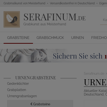
Grabmalkunst von Meisterhand
Versandkostenfrei in Deutschland
Eigen
SERAFINUM
.DE
Grabkunst aus Meisterhand
GRABSTEINE
GRABSCHMUCK
URNEN
FRIEDH
Serafinum.de
URNENGRABSTEINE
URNE
Gedenklichter
Grabplatten
Aktueller Kata
Deutschland, Ö
Urnengrabanlagen
Grabsteine