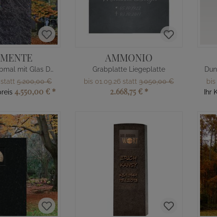
EMENTE
AMMONIO
Designergrabmal mit Glas Design
Grabplatte Liegeplatte
 statt
5.200,00 €
bis 01.09.26 statt
3.050,00 €
bis
4.550,00 €
*
2.668,75 €
*
reis
Ihr 