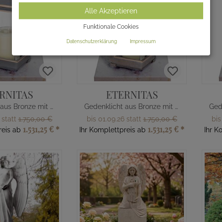
Alle Akzeptieren
Funktionale Cookies
Datenschutzerklärung
Impressum
RNITAS
ETERNITAS
Gedenklicht aus Bronze mit Sockel & Schrift
Gedenklicht aus Bronze mit Sockel & Schrift
 statt
1.750,00 €
bis 01.09.26 statt
1.750,00 €
bis
1.531,25 €
*
1.531,25 €
*
reis ab
Ihr Komplettpreis ab
Ihr K