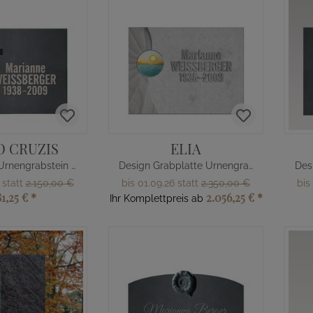
O CRUZIS
ELIA
Christlicher Urnengrabstein liegend
Design Grabplatte Urnengrab
 statt
2.150,00 €
bis 01.09.26 statt
2.350,00 €
bis
81,25 €
*
2.056,25 €
*
Ihr Komplettpreis ab