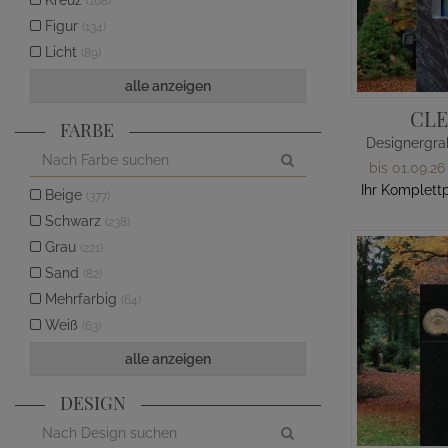
Kreuz
(168)
Figur
(134)
Licht
(89)
alle anzeigen
CL
FARBE
bis 01.09.26
Ihr Komplettp
Beige
(377)
Schwarz
(238)
Grau
(221)
Sand
(82)
Mehrfarbig
(64)
Weiß
(63)
alle anzeigen
DESIGN