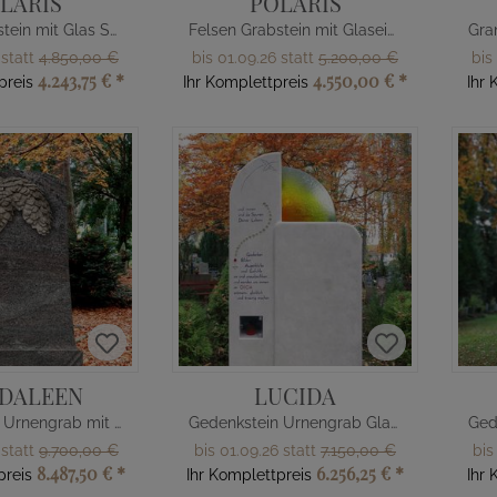
LARIS
POLARIS
Felsen Grabstein mit Glas Sonne
Felsen Grabstein mit Glaseinsatz Sonne
 statt
4.850,00 €
bis 01.09.26 statt
5.200,00 €
bis
4.243,75 €
*
4.550,00 €
*
preis
Ihr Komplettpreis
Ihr 
DALEEN
LUCIDA
Gedenkstein Urnengrab mit Lebensbaum
Gedenkstein Urnengrab Glas & Grablicht
 statt
9.700,00 €
bis 01.09.26 statt
7.150,00 €
bis
8.487,50 €
*
6.256,25 €
*
preis
Ihr Komplettpreis
Ihr 