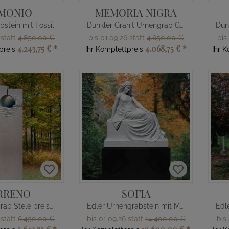
MONIO
MEMORIA NIGRA
bstein mit Fossil
Dunkler Granit Urnengrab Grabstein mit Bronze Tafel
 statt
4.850,00 €
bis 01.09.26 statt
4.650,00 €
bis
4.243,75 €
*
4.068,75 €
*
preis
Ihr Komplettpreis
Ihr 
RRENO
SOFIA
Edle Urnengrab Stele preiswert mit Glaselement
Edler Urnengrabstein mit Marmor Skulptur
 statt
6.450,00 €
bis 01.09.26 statt
14.400,00 €
bis