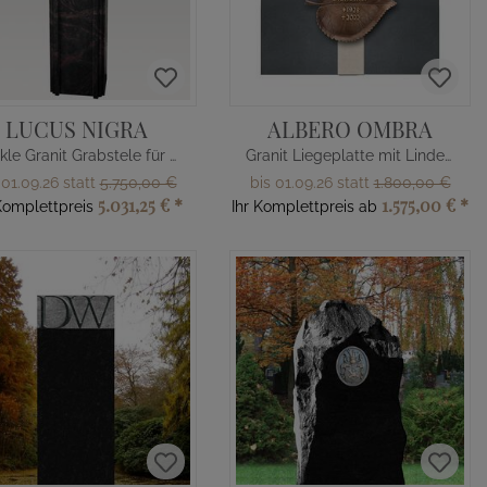
LUCUS NIGRA
ALBERO OMBRA
Dunkle Granit Grabstele für ein Urnengrab
Granit Liegeplatte mit Lindenblatt
 01.09.26 statt
5.750,00 €
bis 01.09.26 statt
1.800,00 €
5.031,25 €
*
1.575,00 €
*
Komplettpreis
Ihr Komplettpreis ab