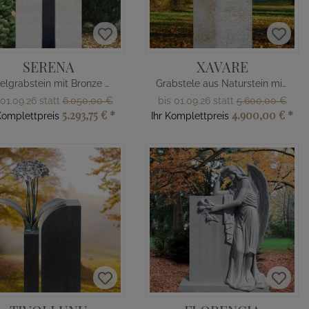
SERENA
XAVARE
Engelgrabstein mit Bronze Engelsfrau
Grabstele aus Naturstein mit Bronzerose
 01.09.26 statt
6.050,00 €
bis 01.09.26 statt
5.600,00 €
5.293,75 €
*
4.900,00 €
*
Komplettpreis
Ihr Komplettpreis