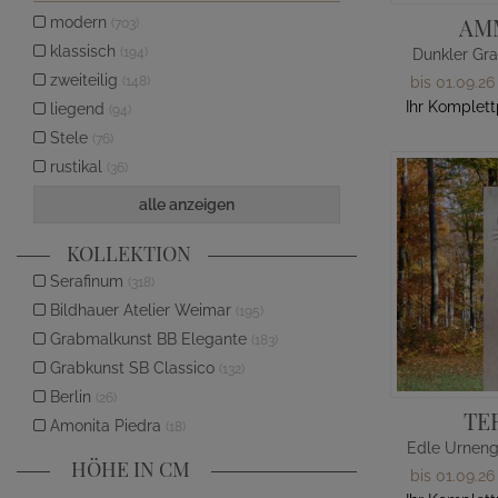
AM
modern
(703)
klassisch
(194)
Dunkler Gra
zweiteilig
(148)
bis 01.09.26
Ihr Komplett
liegend
(94)
Stele
(76)
rustikal
(36)
alle anzeigen
KOLLEKTION
Serafinum
(318)
Bildhauer Atelier Weimar
(195)
Grabmalkunst BB Elegante
(183)
Grabkunst SB Classico
(132)
Berlin
(26)
TE
Amonita Piedra
(18)
HÖHE IN CM
bis 01.09.26