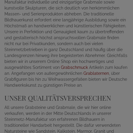
Manufaktur individuelle und einzigartige Grabmale sowie
kunstvolle Skulpturen, die sich deutlich von herkömmlichen
Massen- und Serienprodukten abheben. Die traditionelle
Bildhauerkunst erfordert eine langjährige Ausbildung sowie ein
Höchstmaß an handwerklichen und künstlerischen Fähigkeiten.
Unsere in Perfektion und Genauigkeit kaum zu übertreffenden
und gestalterisch höchst anspruchsvollen Grabmale finden
nicht nur bei Privatkunden, sondern auch bei vielen
Steinmetzbetrieben in ganz Deutschland und häufig über die
Landesgrenzen hinweg ihre begeisterten Abnehmer. Gleichfalls
bieten wir in unserem Online Shop ein hochwertiges und
ausgewähltes Sortiment von
Grabschmuck
Artikeln zum kaufen
an. Angefangen von außergewöhnlichen
Grablaternen
, über
Grabfiguren bis hin zu Weihwassergefäßen bieten wir Deutsche
Handwerkskunst zu günstigen Preise an.
UNSER QUALITÄTSVERSPRECHEN
All unsere Grabsteine und Grabmale, die wir hier online
verkaufen, werden in der Mitte Deutschlands in unserer
Steinmetz-Manufaktur von erfahrenen Bildhauern in
traditioneller Handarbeit hergestellt. Die dafür verwendeten
Natursteine wie Sandstein, Kalkstein, Marmor, Granit und