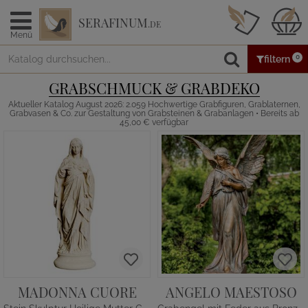
SERAFINUM
.DE
Menü
0
filtern
GRABSCHMUCK & GRABDEKO
Aktueller Katalog August 2026: 2.059 Hochwertige Grabfiguren, Grablaternen,
Grabvasen & Co. zur Gestaltung von Grabsteinen & Grabanlagen • Bereits ab
45,00 € verfügbar
MADONNA CUORE
ANGELO MAESTOSO