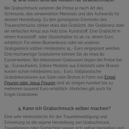
Bei Grabschmuck variieren die Preise je nach Art des
Schmucks, des verwendeten Materials und des Aufwands für
dessen Herstellung. Zu den günstigsten Elemente des
Trauerschmucks zählen etwa das Grablicht, der Grabkranz oder
ein einfaches Kreuz aus Holz bzw. Kunststoff. Eine Grablicht in
einem Kunststoff- oder Glasbehälter ist ab ca. einem Euro
erhältlich. Für einen Blumenkranz oder ein anderes
Grabgesteck sollten mindestens 15,- Euro eingeplant werden.
Eine hochwertige Grablaterne können Sie ab etwa 80
Euroerwerben. Bei dekorativen Grabvasen liegen die Preise bei
35,- Euroaufwärts. Edlere Modelle aus Edelstahl oder Bronze
kosten schon mindestens 100,- Euro. Vollplastische
Grabdekorationen aus Stein oder Bronze in Form von
Engel
Figuren oder Jesus Figuren
sind ab einigen hundert bis zu
mehreren tausend Euro erhältlich. Ähnliches gilt auch für
Engel-Grabsteine.
5. Kann ich Grabschmuck selber machen?
Eine sehr eindrückliche Art der Trauerbewältigung und
Erinnerung ist die eigene Herstellung von Grabschmuck.
Trauerkränze oder Grablichter lassen sich selber herstellen und