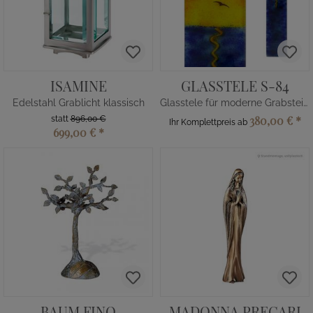
ISAMINE
GLASSTELE S-84
Edelstahl Grablicht klassisch
Glasstele für moderne Grabsteine Sonnenuntargang
380,00 €
*
statt
896,00 €
Ihr Komplettpreis ab
699,00 €
*
BAUM FINO
MADONNA PRECARI