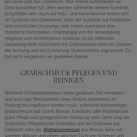
die Seele und das Universum. Wer einmal aufmerksam ein
Grab betrachtet hat, dem werden zahlreiche weitere Symbole
aufgefallen sein. Auch auf Holz- und Keramikurnen finden sich
oft Symbole des Gedenkens. Viele der Symbole auf Friedhöfen
sind christlichen Ursprungs oder haben zumindest eine
christliche Konnotation. Unabhängig von der Verwendung
religiöser und nichtreligiöser Symbole ist die liebevolle
Gestaltung einer Grabstätte mit Grabschmuck aber ein Zeichen
der Achtung und der Erinnerung. Grabschmuck sagt immer: Du
bist nicht vergessen, wir gedenken Deiner.
GRABSCHMUCK PFLEGEN UND
REINIGEN
Während Schnittblumennach einer gewissen Zeit verwelken
und auch das Wechselbeet eines Grabes spätestens im
Frühling neu bepflanzt werden muss, schmückt hochwertiger
Grabschmuck aus Granit, Bronze, Edelstahl oder Porzellan bei
guter Pflege und gelegentlicher Reinigung viele Jahre lang die
Grabstätte. Pflegeleichte Grabdeko, wie die Grabvase aus
Edelstahl oder der
Weihwasserkessel
aus Bronze, kann mit
warmen Wasser und einem weichen Tuch von Schmutz und