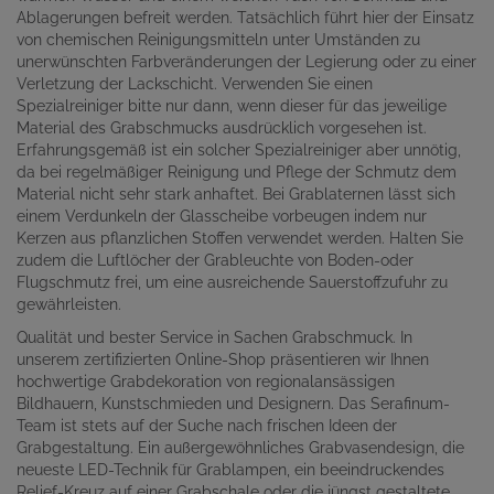
Ablagerungen befreit werden. Tatsächlich führt hier der Einsatz
von chemischen Reinigungsmitteln unter Umständen zu
unerwünschten Farbveränderungen der Legierung oder zu einer
Verletzung der Lackschicht. Verwenden Sie einen
Spezialreiniger bitte nur dann, wenn dieser für das jeweilige
Material des Grabschmucks ausdrücklich vorgesehen ist.
Erfahrungsgemäß ist ein solcher Spezialreiniger aber unnötig,
da bei regelmäßiger Reinigung und Pflege der Schmutz dem
Material nicht sehr stark anhaftet. Bei Grablaternen lässt sich
einem Verdunkeln der Glasscheibe vorbeugen indem nur
Kerzen aus pflanzlichen Stoffen verwendet werden. Halten Sie
zudem die Luftlöcher der Grableuchte von Boden-oder
Flugschmutz frei, um eine ausreichende Sauerstoffzufuhr zu
gewährleisten.
Qualität und bester Service in Sachen Grabschmuck. In
unserem zertifizierten Online-Shop präsentieren wir Ihnen
hochwertige Grabdekoration von regionalansässigen
Bildhauern, Kunstschmieden und Designern. Das Serafinum-
Team ist stets auf der Suche nach frischen Ideen der
Grabgestaltung. Ein außergewöhnliches Grabvasendesign, die
neueste LED-Technik für Grablampen, ein beeindruckendes
Relief-Kreuz auf einer Grabschale oder die jüngst gestaltete