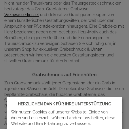
Nicht nur der Trauerkranz oder das Trauergesteck schmücken
heutzutage das Grab. Grablaterne, Grabvase,
Weihwasserkessel
und dekorative Grabfiguren zeugen von
einem künstlerischen Gestaltungswillen, der weit über den
Anspruch einer Pflichtdekoration hinausgeht. Eine Grabdeko mit
Herz bezeichnet neben dem beliebten Herz-Motiv auch das
Bemühen, die eigenen Gefühle und die Erinnerungen im
Trauerschmuck zu verewigen. Schauen Sie sich ruhig um, in
unserem Shop für exklusiven Grabschmuck &
Urnen
präsentieren wir Ihnen die neuesten Gestaltungsideen und
stilvollen Grabschmuck für den Friedhof.
Grabschmuck auf Friedhöfen
Zum Grabschmuck zählt jeder Gegenstand, der ein Grab in
irgendeiner Weiseschmückt. Die dekorative Grabvase, die frisch
bepflanzte Grabschale, die hübsche Grablaterne, das
flackernde Grablicht, der Weihwasserkessel, die Engelfigur aus
HERZLICHEN DANK FÜR IHRE UNTERSTÜTZUNG
Bronze und das Grabherz aus Stein gehören dazu. Abhängig
vom Anlass und den Jahreszeiten kann die Grabdekoration das
Wir nutzen Cookies auf unserer Website. Einige von
Jahr über wechseln. Der Trauerschmuck für den Totensonntag,
ihnen sind essenziell, während andere uns helfen, diese
Allerheiligen und Allerseelen, die Grabdeko für Weihnachten
Website und Ihre Erfahrung zu verbessern.
oder Ostern, der Frühlings-, Sommer-, Herbst- und