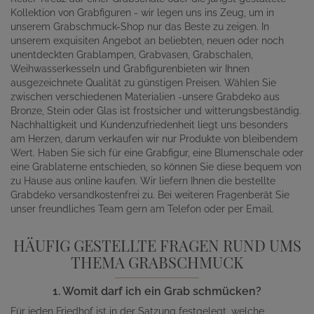
Kollektion von Grabfiguren - wir legen uns ins Zeug, um in
unserem Grabschmuck-Shop nur das Beste zu zeigen. In
unserem exquisiten Angebot an beliebten, neuen oder noch
unentdeckten Grablampen, Grabvasen, Grabschalen,
Weihwasserkesseln und Grabfigurenbieten wir Ihnen
ausgezeichnete Qualität zu günstigen Preisen. Wählen Sie
zwischen verschiedenen Materialien -unsere Grabdeko aus
Bronze, Stein oder Glas ist frostsicher und witterungsbeständig.
Nachhaltigkeit und Kundenzufriedenheit liegt uns besonders
am Herzen, darum verkaufen wir nur Produkte von bleibendem
Wert. Haben Sie sich für eine Grabfigur, eine Blumenschale oder
eine Grablaterne entschieden, so können Sie diese bequem von
zu Hause aus online kaufen. Wir liefern Ihnen die bestellte
Grabdeko versandkostenfrei zu. Bei weiteren Fragenberät Sie
unser freundliches Team gern am Telefon oder per Email.
HÄUFIG GESTELLTE FRAGEN RUND UMS
THEMA GRABSCHMUCK
1. Womit darf ich ein Grab schmücken?
Für jeden Friedhof ist in der Satzung festgelegt, welche