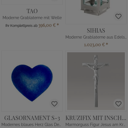
TAO
Moderne Grablaterne mit Welle
396,00 €
*
Ihr Komplettpreis ab
SIHIAS
Moderne Grablaterne aus Edelstahl
1.023,00 €
*
GLASORNAMENT S-3
KRUZIFIX MIT INSCHRIFT
Modernes blaues Herz Glas Dekor für Grabstein
Marmorguss Figur Jesus am Kreuz