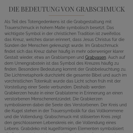
DIE BEDEUTUNG VON GRABSCHMUCK
Als Teil des Totengedenkens ist die Grabgestaltung mit
Trauerschmuck in hohem Maße symbolisch besetzt. Das
wichtigste Symbol in der christlichen Tradition ist zweifellos
das Kreuz, welches daran erinnert, dass Jesus Christus für die
Sünden der Menschen gekreuzigt wurde. Im Grabschmuck
findet sich das Kreuz daher häufig in mehr oderweniger klarer
Gestalt wieder, etwa an Grablampen und
Grabvasen
. Auch auf
dem Urnengrabstein ist das Symbol des Kreuzes häufig zu
finden. Besondere Bedeutung kommt der Grabbeleuchtung zu.
Die Lichtmetaphorik durchzieht die gesamte Bibel und auch im
vorchristlichen Totenkult wurde das Licht schon früh mit der
Vorstellung einer Seele verbunden. Deshalb werden
Grabkerzen heute in einer Grablaterne in Erinnerung an einen
verstorbenen Menschenentzündet. Die Grabkerzen
symbolisieren dabei die Seele des Verstorbenen. Der Kreis und
die Kugel stehen in der Trauersymbolik für das Vollkommene
und die Vollendung; Grabschmuck mit stilisierten Kreis zeigt
den geschlossenen Lebenskreis ein, die Vollendung eines
Lebens. Grabdeko mit kugelförmigen Elementen symbolisiert