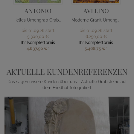
ANTONIO
AVELINO
Helles Urnengrab Grabmal mit Kreuz
Moderne Granit Urnengrab Liegeplatte
bis 01.09.26 statt
bis 01.09.26 statt
5.300,00 €
6.250,00 €
Ihr Komplettpreis
Ihr Komplettpreis
4.637,50 €
*
5.468,75 €
*
AKTUELLE KUNDENREFERENZEN
Das sagen unsere Kunden über uns - Aktuelle Grabsteine auf
dem Friedhof fotografiert