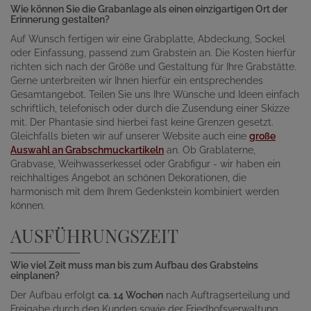
Wie können Sie die Grabanlage als einen einzigartigen Ort der
Erinnerung gestalten?
Auf Wunsch fertigen wir eine Grabplatte, Abdeckung, Sockel
oder Einfassung, passend zum Grabstein an. Die Kosten hierfür
richten sich nach der Größe und Gestaltung für Ihre Grabstätte.
Gerne unterbreiten wir Ihnen hierfür ein entsprechendes
Gesamtangebot. Teilen Sie uns Ihre Wünsche und Ideen einfach
schriftlich, telefonisch oder durch die Zusendung einer Skizze
mit. Der Phantasie sind hierbei fast keine Grenzen gesetzt.
Gleichfalls bieten wir auf unserer Website auch eine
große
Auswahl an Grabschmuckartikeln
an. Ob Grablaterne,
Grabvase, Weihwasserkessel oder Grabfigur - wir haben ein
reichhaltiges Angebot an schönen Dekorationen, die
harmonisch mit dem Ihrem Gedenkstein kombiniert werden
können.
AUSFÜHRUNGSZEIT
Wie viel Zeit muss man bis zum Aufbau des Grabsteins
einplanen?
Der Aufbau erfolgt
ca. 14 Wochen
nach Auftragserteilung und
Freigabe durch den Kunden sowie der Friedhofsverwaltung.