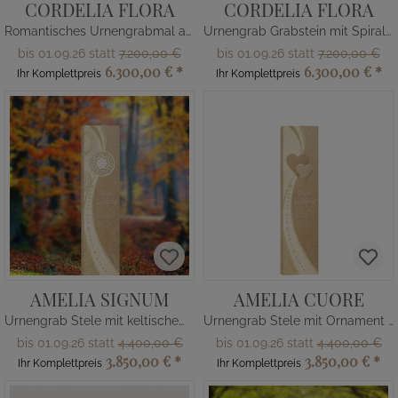
CORDELIA FLORA
CORDELIA FLORA
Romantisches Urnengrabmal aus Kalkstein
Urnengrab Grabstein mit Spiral-Element
bis 01.09.26 statt
7.200,00 €
bis 01.09.26 statt
7.200,00 €
6.300,00 €
*
6.300,00 €
*
Ihr Komplettpreis
Ihr Komplettpreis
AMELIA SIGNUM
AMELIA CUORE
Urnengrab Stele mit keltischem Ornament
Urnengrab Stele mit Ornament Herz
bis 01.09.26 statt
4.400,00 €
bis 01.09.26 statt
4.400,00 €
3.850,00 €
*
3.850,00 €
*
Ihr Komplettpreis
Ihr Komplettpreis