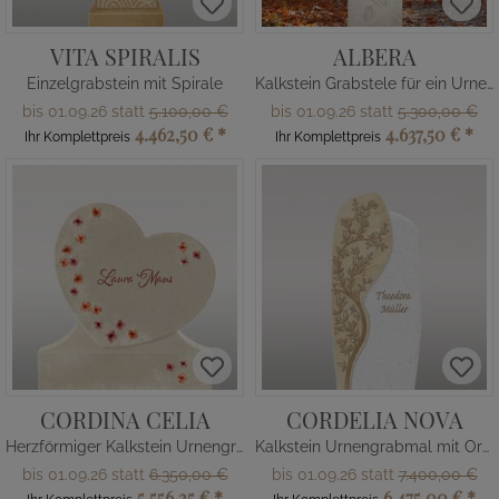
VITA SPIRALIS
ALBERA
Einzelgrabstein mit Spirale
Kalkstein Grabstele für ein Urnengrab
bis 01.09.26 statt
5.100,00 €
bis 01.09.26 statt
5.300,00 €
4.462,50 €
*
4.637,50 €
*
Ihr Komplettpreis
Ihr Komplettpreis
CORDINA CELIA
CORDELIA NOVA
Herzförmiger Kalkstein Urnengrabstein
Kalkstein Urnengrabmal mit Ornament
bis 01.09.26 statt
6.350,00 €
bis 01.09.26 statt
7.400,00 €
5.556,25 €
*
6.475,00 €
*