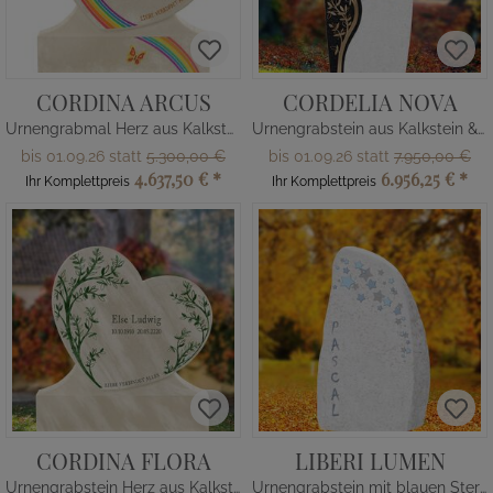
CORDINA ARCUS
CORDELIA NOVA
Urnengrabmal Herz aus Kalkstein
Urnengrabstein aus Kalkstein & Granit
bis 01.09.26 statt
5.300,00 €
bis 01.09.26 statt
7.950,00 €
4.637,50 €
*
6.956,25 €
*
Ihr Komplettpreis
Ihr Komplettpreis
CORDINA FLORA
LIBERI LUMEN
Urnengrabstein Herz aus Kalkstein
Urnengrabstein mit blauen Sternen