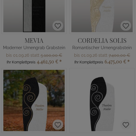
MEVIA
CORDELIA SOLIS
Moderner Urnengrab Grabstein
Romantischer Urnengrabstein
bis 01.09.26 statt
5.100,00 €
bis 01.09.26 statt
7.400,00 €
4.462,50 €
*
6.475,00 €
*
Ihr Komplettpreis
Ihr Komplettpreis