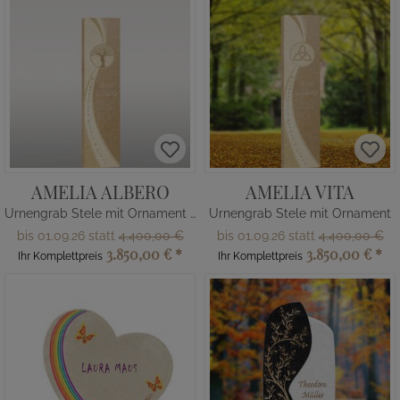
AMELIA ALBERO
AMELIA VITA
Urnengrab Stele mit Ornament Lebensbaum
Urnengrab Stele mit Ornament
bis 01.09.26 statt
4.400,00 €
bis 01.09.26 statt
4.400,00 €
3.850,00 €
*
3.850,00 €
*
Ihr Komplettpreis
Ihr Komplettpreis