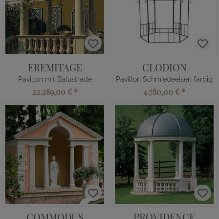
EREMITAGE
CLODION
Pavillon mit Balustrade
Pavillon Schmiedeeisen farbig
22.289,00 €
*
4.780,00 €
*
COMMODUS
PROVIDENCE