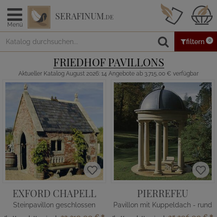
SERAFINUM
.DE
Menü
0
filtern
FRIEDHOF PAVILLONS
Aktueller Katalog August 2026: 14 Angebote ab 3.715,00 € verfügbar
EXFORD CHAPELL
PIERREFEU
Steinpavillon geschlossen
Pavillon mit Kuppeldach - rund