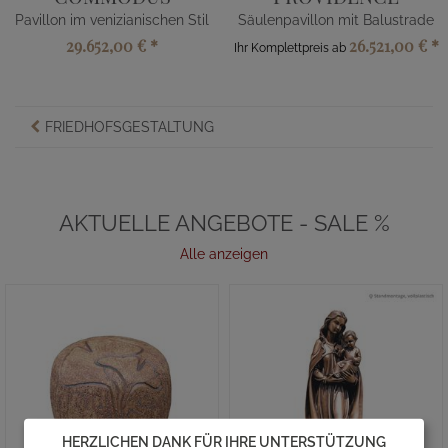
Pavillon im venizianischen Stil
Säulenpavillon mit Balustrade
29.652,00 €
*
26.521,00 €
*
Ihr Komplettpreis ab
FRIEDHOFSGESTALTUNG
AKTUELLE ANGEBOTE - SALE %
Alle anzeigen
HERZLICHEN DANK FÜR IHRE UNTERSTÜTZUNG