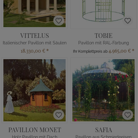
VITTELUS
TOBIE
Italienischer Pavillon mit Säulen
Pavillon mit RAL-Färbung
18.330,00 €
*
4.965,00 €
*
Ihr Komplettpreis ab
PAVILLON MONET
SAFIA
Holz Pavillon mit Dach
Pavillon aus Schmiedeeisen