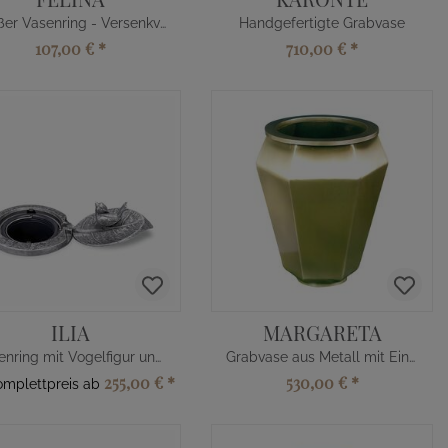
Großer Vasenring - Versenkvase
Handgefertigte Grabvase
107,00 €
*
710,00 €
*
ILIA
MARGARETA
Vasenring mit Vogelfigur und Blatt
Grabvase aus Metall mit Einsatz
255,00 €
*
530,00 €
*
omplettpreis ab