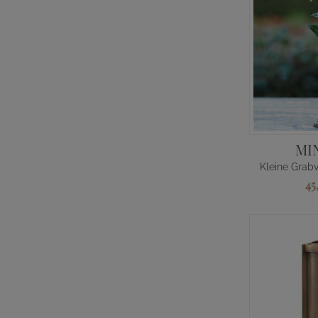
MI
45