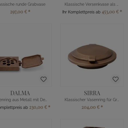
assische runde Grabvase
Klassische Versenkvase als Grabschmuck
297,00 €
*
453,00 €
*
Ihr Komplettpreis ab
DALMA
SIRRA
Vasenring aus Metall mit Deckel
Klassischer Vasenring für Grabvase
230,00 €
*
204,00 €
*
omplettpreis ab