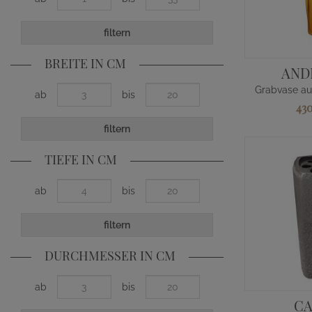
filtern
BREITE IN CM
AND
ab
bis
43
filtern
TIEFE IN CM
ab
bis
filtern
DURCHMESSER IN CM
ab
bis
C