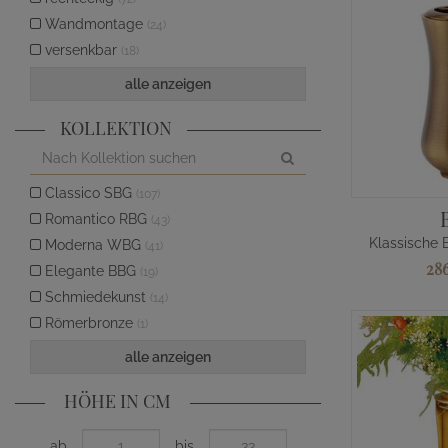
Wandmontage
(24)
versenkbar
(18)
alle anzeigen
KOLLEKTION
Classico SBG
(107)
Romantico RBG
(43)
Klassische 
Moderna WBG
(41)
28
Elegante BBG
(19)
Schmiedekunst
(14)
Römerbronze
(1)
alle anzeigen
HÖHE IN CM
ab
bis