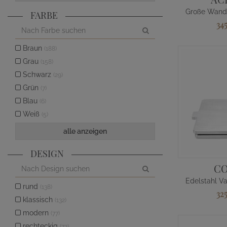
FARBE
34
Braun
(188)
Grau
(158)
Schwarz
(29)
Grün
(7)
Blau
(6)
Weiß
(5)
alle anzeigen
DESIGN
C
rund
(138)
32
klassisch
(132)
modern
(77)
rechteckig
(72)