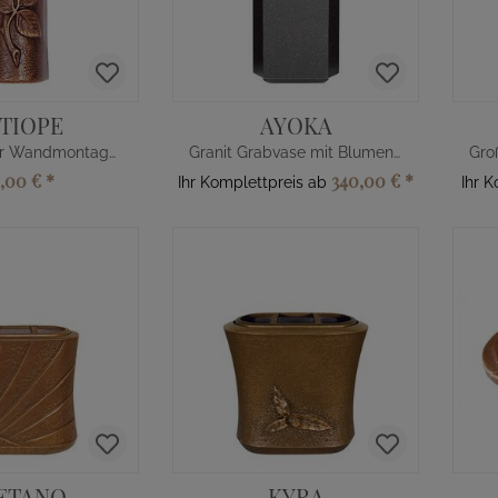
TIOPE
AYOKA
Grabvase zur Wandmontage mit Rose
Granit Grabvase mit Blumenverteiler
5,00 €
*
340,00 €
*
Ihr Komplettpreis ab
Ihr 
ETANO
KYRA