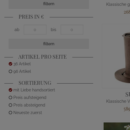
filtern
26
PREIS IN €
ab
bis
filtern
ARTIKEL PRO SEITE
36 Artikel
96 Artikel
SORTIERUNG
mit Liebe handsortiert
S
Preis aufsteigend
Preis absteigend
58
Neueste zuerst