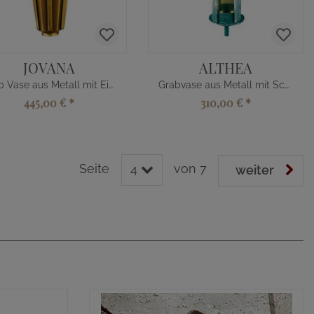
JOVANA
ALTHEA
Grab Vase aus Metall mit Einsatz
Grabvase aus Metall mit Schnörkeln
445,00 €
*
310,00 €
*
Seite
von 7
4
weiter