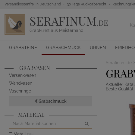
Versandkostenfrei in Deutschland
30 Tage Rückgaberecht
Rechnungska
SERAFINUM
.DE
Grabkunst aus Meisterhand
GRABSTEINE
GRABSCHMUCK
URNEN
FRIEDH
Serafinum.de
GRABVASEN
GRAB
Versenkvasen
Wandvasen
Aktueller Kat
Beste Qualität
Vasenringe
Grabschmuck
MATERIAL
Metall
(218)