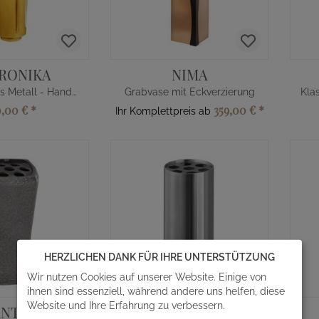
RONIKA
NIMA
Grabvase aus Metall - Handarbeit
Grabvase mit Eckverzierung
0,00 €
*
359,00 €
*
Ihr Komplettpreis ab
HERZLICHEN DANK FÜR IHRE UNTERSTÜTZUNG
Wir nutzen Cookies auf unserer Website. Einige von
ihnen sind essenziell, während andere uns helfen, diese
Website und Ihre Erfahrung zu verbessern.
ANTHA
ATOS