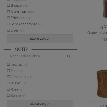
Bronze
(180)
Aluminium
(107)
Edelstahl
(29)
Schmiedebronze
(14)
AN
Eisen
(13)
17
alle anzeigen
MOTIV
neutral
(178)
floral
(26)
Ornament
(25)
Blume
(12)
Rose
(9)
Sonne
(6)
alle anzeigen
AC