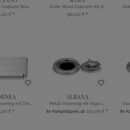
Große Wand Grabvase Bronze
Große Wand Grabvase mit Blättern
5,00 €
*
360,00 €
*
ORNEA
ALBANA
Edelstahl Vasenring mit Deckel
Metall Vasenring mit Vogel im Deckel
5,00 €
*
250,00 €
*
Ihr Komplettpreis ab
Ihr K