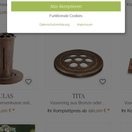
Klassische graue Aluminium Blumenvase
Klassische runde Edelstahl Blumenvase
Kl
Alle Akzeptieren
8,00 €
*
354,00 €
*
Ihr Komplettpreis ab
Funktionale Cookies
Datenschutzerklärung
Impressum
ULAS
TITA
Klassische Versenkvase online kaufen
Vasenring aus Bronze oder Alu
9,00 €
*
190,00 €
*
Ihr Komplettpreis ab
Ihr K