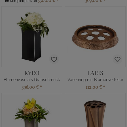
530,00 €
*
369,00 €
*
Ihr Komplettpreis ab
KYRO
LARIS
Blumenvase als Grabschmuck
Vasenring mit Blumenverteiler
396,00 €
*
112,00 €
*