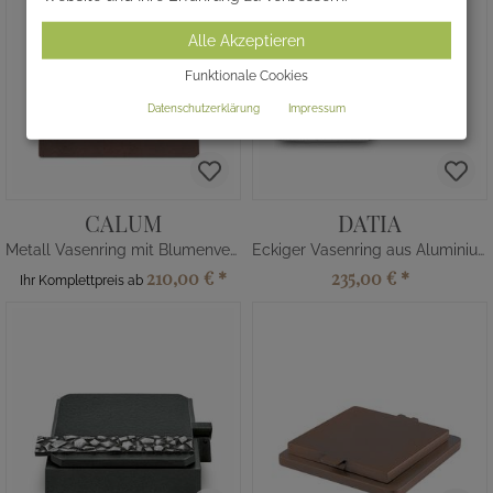
Alle Akzeptieren
Funktionale Cookies
Datenschutzerklärung
Impressum
CALUM
DATIA
Metall Vasenring mit Blumenverteiler
Eckiger Vasenring aus Aluminium
210,00 €
*
235,00 €
*
Ihr Komplettpreis ab