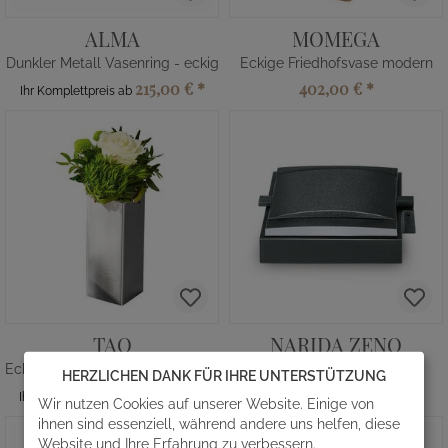
ALMA
MOMEGA
Dunkler Metall Vasenring - eckig
Eckige Friedhofsvase modern
215,00 €
*
402,00 €
*
Ihr Komplettpreis ab
TAO
NARIDA ZENO
Eckige Grabvase im modernen Design
Alu Vasenring mit Zubehör
HERZLICHEN DANK FÜR IHRE UNTERSTÜTZUNG
354,00 €
*
245,00 €
*
Ihr Komplettpreis ab
Wir nutzen Cookies auf unserer Website. Einige von
ihnen sind essenziell, während andere uns helfen, diese
Website und Ihre Erfahrung zu verbessern.