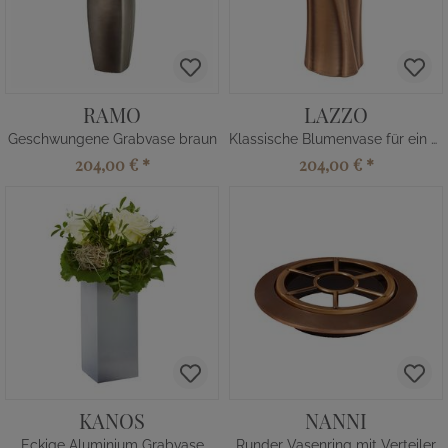
RAMO
LAZZO
Geschwungene Grabvase braun
Klassische Blumenvase für ein Grab
204,00 €
*
204,00 €
*
KANOS
NANNI
Eckige Aluminium Grabvase
Runder Vasenring mit Verteiler