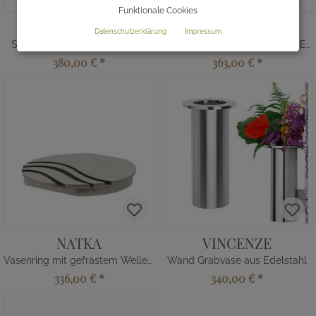
Funktionale Cookies
ALCEDA
IGA
Datenschutzerklärung
Impressum
Schlichte Edelstahl Grabvase
Schlichter Grabvasenring aus Edelstahl
380,00 €
*
363,00 €
*
NATKA
VINCENZE
Vasenring mit gefrästem Wellenmuster
Wand Grabvase aus Edelstahl
336,00 €
*
340,00 €
*