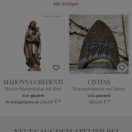
Alle anzeigen
MADONNA CREDENTI
CIVITAS
Bronze Marienstatue mit Kind
Bronzeornament mit Sonne
statt
391,00 €
statt
400,00 €
259,00 €
*
350,00 €
*
Ihr Komplettpreis ab
NEUES AUS DEM ATELIER BEI