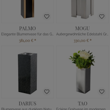
PALMO
MOGU
Elegante Blumenvase für das Grab
Außergewöhnliche Edelstahl Grabvase
381,00 €
*
330,00 €
*
DARIUS
TAO
Blumenvase aus dunklem Naturstein
Eckige Grabvase im modernen Design