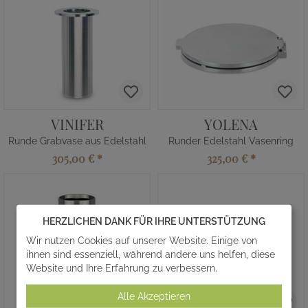
VINIFER
YOLENA
Runde Grabvase aus Edelstahl
Runder Edelstahl Vasenring
305,00 €
*
325,00 €
*
HERZLICHEN DANK FÜR IHRE UNTERSTÜTZUNG
Wir nutzen Cookies auf unserer Website. Einige von
ihnen sind essenziell, während andere uns helfen, diese
Website und Ihre Erfahrung zu verbessern.
Alle Akzeptieren