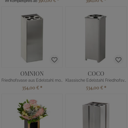
390,00 €
*
396,00 €
*
Ihr Komplettpreis ab
OMNION
COCO
Friedhofsvase aus Edelstahl modern
Klassische Edelstahl Friedhofsvase
354,00 €
*
534,00 €
*