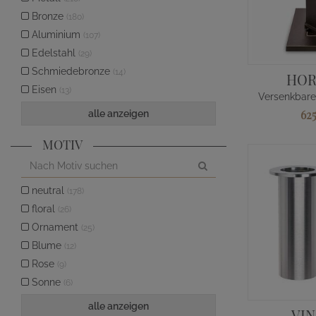
Bronze
(180)
Aluminium
(107)
Edelstahl
(29)
Schmiedebronze
(14)
HOR
Eisen
(13)
62
alle anzeigen
MOTIV
neutral
(178)
floral
(26)
Ornament
(25)
Blume
(12)
Rose
(9)
Sonne
(6)
alle anzeigen
VI