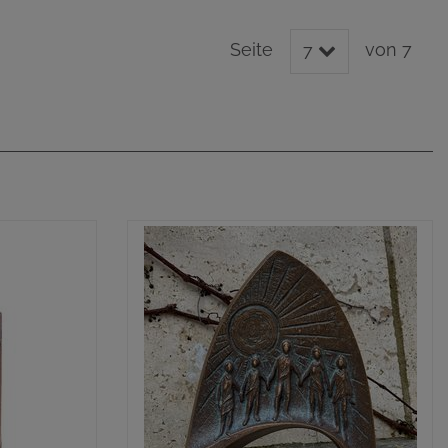
Seite
von 7
7