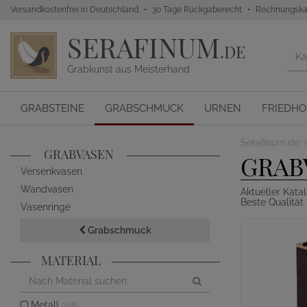
Versandkostenfrei in Deutschland
30 Tage Rückgaberecht
Rechnungska
SERAFINUM
.DE
Grabkunst aus Meisterhand
GRABSTEINE
GRABSCHMUCK
URNEN
FRIEDH
Serafinum.de
GRABVASEN
GRAB
Versenkvasen
Wandvasen
Aktueller Kat
Beste Qualität
Vasenringe
Grabschmuck
MATERIAL
Metall
(218)