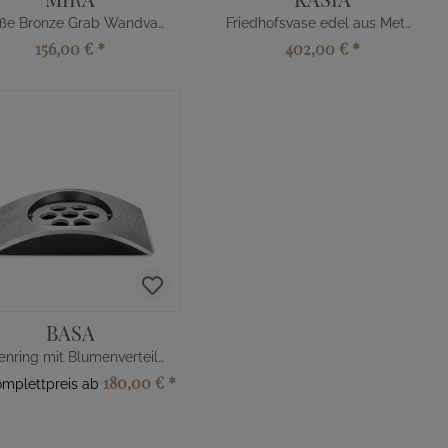
Weiße Bronze Grab Wandvase
Friedhofsvase edel aus Metall
156,00 €
*
402,00 €
*
BASA
Vasenring mit Blumenverteiler
180,00 €
*
omplettpreis ab