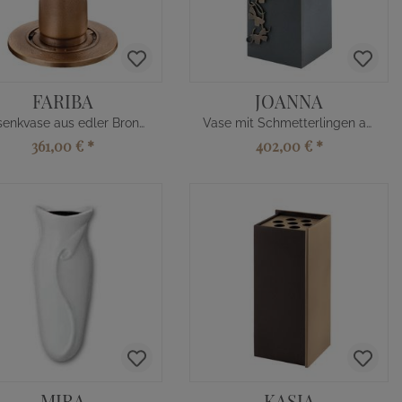
FARIBA
JOANNA
Versenkvase aus edler Bronze
Vase mit Schmetterlingen aus Metall
361,00 €
*
402,00 €
*
MIRA
KASIA