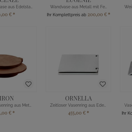
Wand Grabvase aus Edelstahl
Wandvase aus Metall mit Feder
0,00 €
*
200,00 €
*
Ihr Komplettpreis ab
IRON
ORNELLA
Zeitloser Vasenring aus Metall
Zeitloser Vasenring aus Edelstahl
5,00 €
*
455,00 €
*
Ihr K