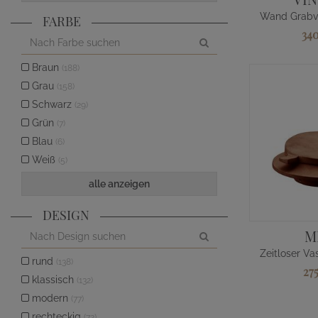
FARBE
34
Braun
(188)
Grau
(158)
Schwarz
(29)
Grün
(7)
Blau
(6)
Weiß
(5)
alle anzeigen
DESIGN
M
rund
(138)
27
klassisch
(132)
modern
(77)
rechteckig
(72)