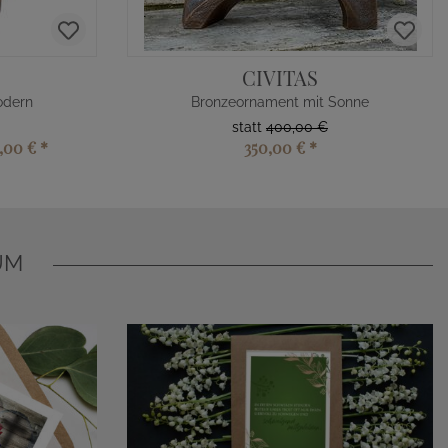
CIVITAS
odern
Bronzeornament mit Sonne
statt
400,00 €
,00 €
*
350,00 €
*
UM