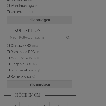
Wandmontage
(24)
versenkbar
(18)
alle anzeigen
KOLLEKTION
Classico SBG
(107)
Romantico RBG
(43)
Moderna WBG
(41)
Elegante BBG
(19)
Schmiedekunst
(14)
Römerbronze
(1)
alle anzeigen
HÖHE IN CM
ab
bis