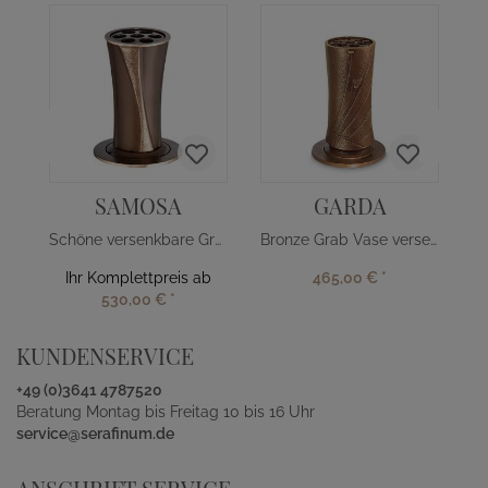
E
SAMOSA
GARDA
Schöne versenkbare Grabvase
Bronze Grab Vase versenkbar
Ihr Komplettpreis ab
465,00 €
*
530,00 €
*
KUNDENSERVICE
+49 (0)3641 4787520
Beratung Montag bis Freitag 10 bis 16 Uhr
service@serafinum.de