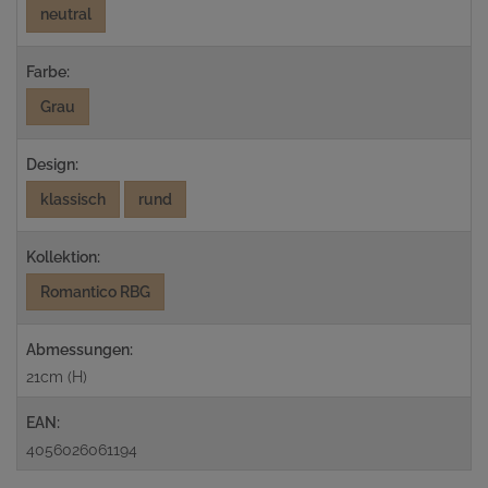
neutral
Farbe:
Grau
Design:
klassisch
rund
Kollektion:
Romantico RBG
Abmessungen:
21cm (H)
EAN:
4056026061194