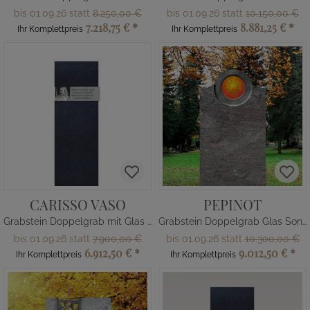
bis 01.09.26 statt
8.250,00 €
bis 01.09.26 statt
10.150,00 €
7.218,75 €
*
8.881,25 €
*
Ihr Komplettpreis
Ihr Komplettpreis
CARISSO VASO
PEPINOT
Grabstein Doppelgrab mit Glas Foto
Grabstein Doppelgrab Glas Sonne
bis 01.09.26 statt
7.900,00 €
bis 01.09.26 statt
10.300,00 €
6.912,50 €
*
9.012,50 €
*
Ihr Komplettpreis
Ihr Komplettpreis