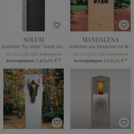
SOLUM
MANDALENA
Grabstein "Du fehlst" Granit Urnengrab mit Bronze
Grabstein aus Sandstein mit Bronze Elfe
bis 01.09.26 statt
6.200,00 €
bis 01.09.26 statt
5.750,00 €
5.425,00 €
*
5.031,25 €
*
Ihr Komplettpreis
Ihr Komplettpreis