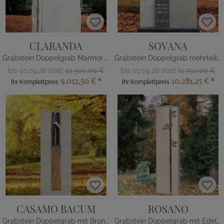
CLARANDA
SOVANA
Grabstein Doppelgrab Marmor Blumen
Grabstein Doppelgrab mehrteilig
bis 01.09.26 statt
10.300,00 €
bis 01.09.26 statt
11.750,00 €
9.012,50 €
*
10.281,25 €
*
Ihr Komplettpreis
Ihr Komplettpreis
CASAMO BACUM
ROSANO
Grabstein Doppelgrab mit Bronze Calla & Holz
Grabstein Doppelgrab mit Edelstahl