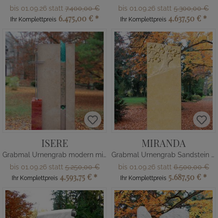
bis 01.09.26 statt
7.400,00 €
bis 01.09.26 statt
5.300,00 €
6.475,00 €
*
4.637,50 €
*
Ihr Komplettpreis
Ihr Komplettpreis
ISERE
MIRANDA
Grabmal Urnengrab modern mit Glaseinsatz
Grabmal Urnengrab Sandstein mit Baum
bis 01.09.26 statt
5.250,00 €
bis 01.09.26 statt
6.500,00 €
4.593,75 €
*
5.687,50 €
*
Ihr Komplettpreis
Ihr Komplettpreis