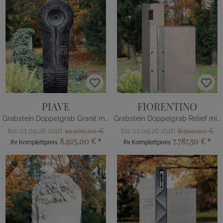
PIAVE
FIORENTINO
Grabstein Doppelgrab Granit modern
Grabstein Doppelgrab Relief mit Glas
bis 01.09.26 statt
10.200,00 €
bis 01.09.26 statt
8.900,00 €
8.925,00 €
*
7.787,50 €
*
Ihr Komplettpreis
Ihr Komplettpreis