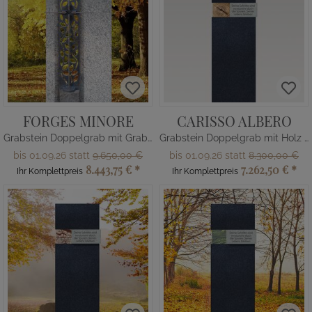
FORGES MINORE
CARISSO ALBERO
Grabstein Doppelgrab mit Grabkreuz
Grabstein Doppelgrab mit Holz Ornament
bis 01.09.26 statt
9.650,00 €
bis 01.09.26 statt
8.300,00 €
8.443,75 €
*
7.262,50 €
*
Ihr Komplettpreis
Ihr Komplettpreis