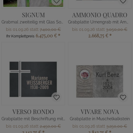
SIGNUM
AMMONIO QUADRO
Grabmal zweiteilig mit Glas Sonne
Grabplatte Urnengrab mit Ammonit
bis 01.09.26 statt
7.400,00 €
bis 01.09.26 statt
3.050,00 €
6.475,00 €
*
2.668,75 €
*
Ihr Komplettpreis
VERSO RONDO
VIVARE NOVA
Grabplatte mit Beschriftung mit Kreuz
Grabplatte in Muschelkalkstein
bis 01.09.26 statt
2.450,00 €
bis 01.09.26 statt
3.250,00 €
2.143,75 €
*
2.843,75 €
*