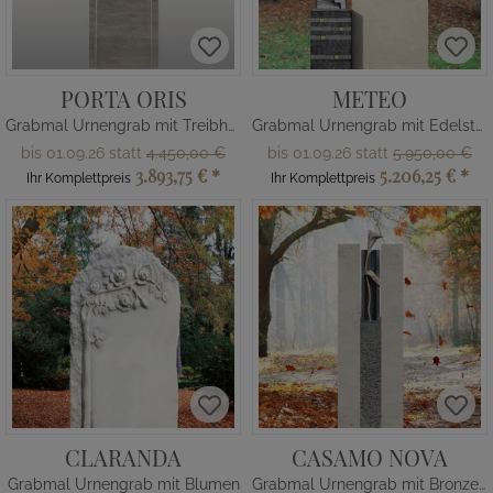
PORTA ORIS
METEO
Grabmal Urnengrab mit Treibholz
Grabmal Urnengrab mit Edelstahl Kreuz
bis 01.09.26 statt
4.450,00 €
bis 01.09.26 statt
5.950,00 €
3.893,75 €
*
5.206,25 €
*
Ihr Komplettpreis
Ihr Komplettpreis
CLARANDA
CASAMO NOVA
Grabmal Urnengrab mit Blumen
Grabmal Urnengrab mit Bronze Calla