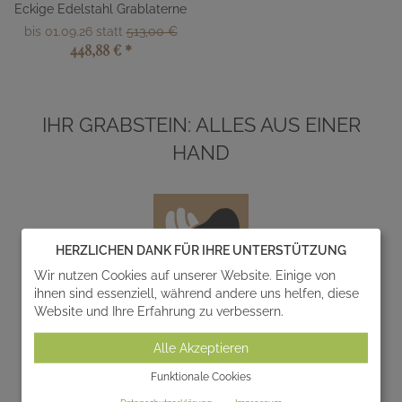
Eckige Edelstahl Grablaterne
bis 01.09.26 statt
513,00 €
448,88 €
*
IHR GRABSTEIN: ALLES AUS EINER
HAND
HERZLICHEN DANK FÜR IHRE UNTERSTÜTZUNG
Wir nutzen Cookies auf unserer Website. Einige von
ihnen sind essenziell, während andere uns helfen, diese
Website und Ihre Erfahrung zu verbessern.
Entwurf
Alle Akzeptieren
Wir entwerfen und realisieren gemeinsam mit Ihnen
einzigartige Gedenksteine zur individuellen
Funktionale Cookies
Gestaltung von Grabanlagen.