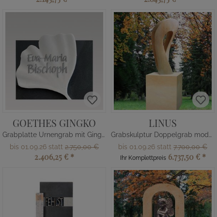
GOETHES GINGKO
LINUS
Grabplatte Urnengrab mit Gingko
Grabskulptur Doppelgrab modern
bis 01.09.26 statt
2.750,00 €
bis 01.09.26 statt
7.700,00 €
2.406,25 €
*
6.737,50 €
*
Ihr Komplettpreis