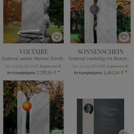
VOLTAIRE
SONNENSCHEIN
Grabmal weißer Marmor Schriftrolle
Grabmal zweiteilig mit Bronze Sonne
bis 01.09.26 statt
8.900,00 €
bis 01.09.26 statt
5.900,00 €
7.787,50 €
*
5.162,50 €
*
Ihr Komplettpreis
Ihr Komplettpreis