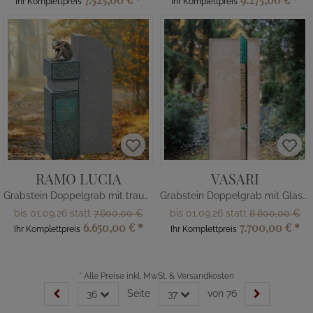
Ihr Komplettpreis
Ihr Komplettpreis
RAMO LUCIA
VASARI
Grabstein Doppelgrab mit trauernder Figur
Grabstein Doppelgrab mit Glaseinsatz
bis 01.09.26 statt
7.600,00 €
bis 01.09.26 statt
8.800,00 €
6.650,00 €
*
7.700,00 €
*
Ihr Komplettpreis
Ihr Komplettpreis
*
Alle Preise inkl. MwSt. & Versandkosten
Seite
von 76
36
37