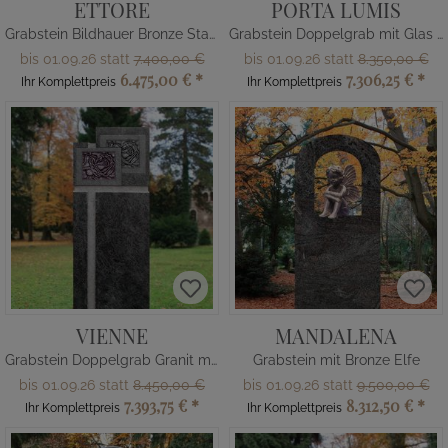
ETTORE
PORTA LUMIS
Grabstein Bildhauer Bronze Statue Christus
Grabstein Doppelgrab mit Glas & Kreuz
bis 01.09.26 statt
7.400,00 €
bis 01.09.26 statt
8.350,00 €
6.475,00 €
*
7.306,25 €
*
Ihr Komplettpreis
Ihr Komplettpreis
VIENNE
MANDALENA
Grabstein Doppelgrab Granit mit Rose
Grabstein mit Bronze Elfe
bis 01.09.26 statt
8.450,00 €
bis 01.09.26 statt
9.500,00 €
7.393,75 €
*
8.312,50 €
*
Ihr Komplettpreis
Ihr Komplettpreis