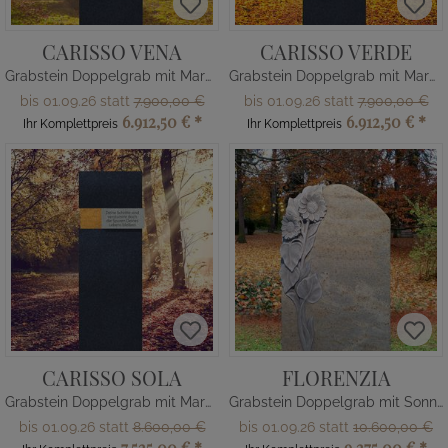
CARISSO VENA
CARISSO VERDE
Grabstein Doppelgrab mit Marmor Ornament
Grabstein Doppelgrab mit Marmor Ornament grün
bis 01.09.26 statt
7.900,00 €
bis 01.09.26 statt
7.900,00 €
6.912,50 €
*
6.912,50 €
*
Ihr Komplettpreis
Ihr Komplettpreis
CARISSO SOLA
FLORENZIA
Grabstein Doppelgrab mit Marmor Ornament orange
Grabstein Doppelgrab mit Sonnenblume
bis 01.09.26 statt
8.600,00 €
bis 01.09.26 statt
10.600,00 €
7.525,00 €
*
9.275,00 €
*