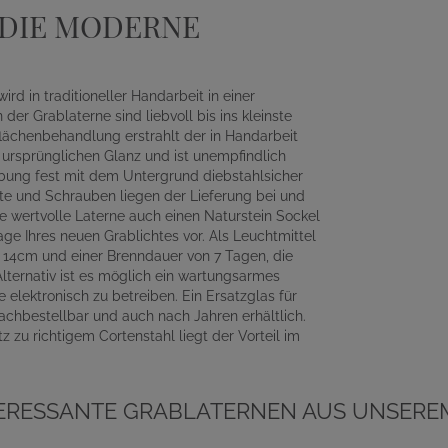
 DIE MODERNE
 in traditioneller Handarbeit in einer
der Grablaterne sind liebvoll bis ins kleinste
flächenbehandlung erstrahlt der in Handarbeit
ursprünglichen Glanz und ist unempfindlich
ubung fest mit dem Untergrund diebstahlsicher
te und Schrauben liegen der Lieferung bei und
re wertvolle Laterne auch einen Naturstein Sockel
ge Ihres neuen Grablichtes vor. Als Leuchtmittel
n 14cm und einer Brenndauer von 7 Tagen, die
Alternativ ist es möglich ein wartungsarmes
 elektronisch zu betreiben. Ein Ersatzglas für
achbestellbar und auch nach Jahren erhältlich.
z zu richtigem Cortenstahl liegt der Vorteil im
TERESSANTE GRABLATERNEN AUS UNSEREM