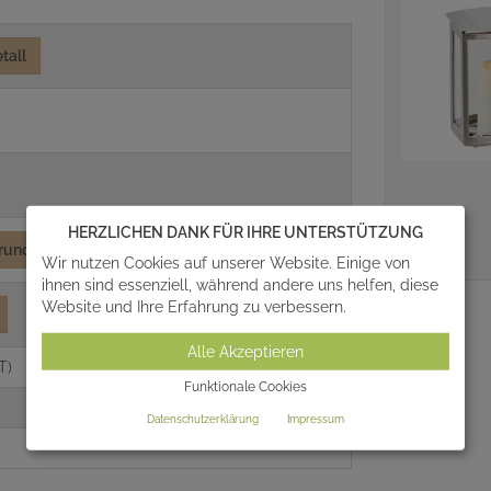
tall
HERZLICHEN DANK FÜR IHRE UNTERSTÜTZUNG
rund
Wir nutzen Cookies auf unserer Website. Einige von
ihnen sind essenziell, während andere uns helfen, diese
Website und Ihre Erfahrung zu verbessern.
Alle Akzeptieren
T)
Funktionale Cookies
Datenschutzerklärung
Impressum
7