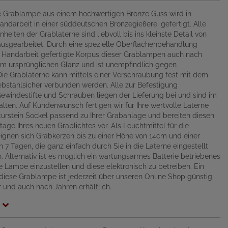
 Grablampe aus einem hochwertigen Bronze Guss wird in
Handarbeit in einer süddeutschen Bronzegießerei gefertigt. Alle
nheiten der Grablaterne sind liebvoll bis ins kleinste Detail von
usgearbeitet. Durch eine spezielle Oberflächenbehandlung
in Handarbeit gefertigte Korpus dieser Grablampen auch nach
em ursprünglichen Glanz und ist unempfindlich gegen
Die Grablaterne kann mittels einer Verschraubung fest mit dem
bstahlsicher verbunden werden. Alle zur Befestigung
windestifte und Schrauben liegen der Lieferung bei und sind im
alten. Auf Kundenwunsch fertigen wir für Ihre wertvolle Laterne
urstein Sockel passend zu Ihrer Grabanlage und bereiten diesen
tage Ihres neuen Grablichtes vor. Als Leuchtmittel für die
ignen sich Grabkerzen bis zu einer Höhe von 14cm und einer
 7 Tagen, die ganz einfach durch Sie in die Laterne eingestellt
 Alternativ ist es möglich ein wartungsarmes Batterie betriebenes
ie Lampe einzustellen und diese elektronisch zu betreiben. Ein
 diese Grablampe ist jederzeit über unseren Online Shop günstig
 und auch nach Jahren erhältlich.