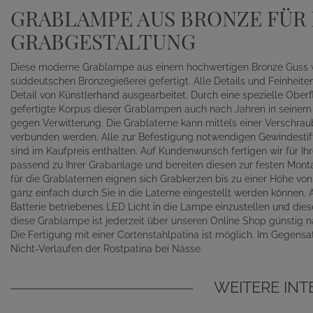
GRABLAMPE AUS BRONZE FÜR
GRABGESTALTUNG
Diese moderne Grablampe aus einem hochwertigen Bronze Guss wird
süddeutschen Bronzegießerei gefertigt. Alle Details und Feinheiten 
Detail von Künstlerhand ausgearbeitet. Durch eine spezielle Ober
gefertigte Korpus dieser Grablampen auch nach Jahren in seinem 
gegen Verwitterung. Die Grablaterne kann mittels einer Verschra
verbunden werden. Alle zur Befestigung notwendigen Gewindestif
sind im Kaufpreis enthalten. Auf Kundenwunsch fertigen wir für Ih
passend zu Ihrer Grabanlage und bereiten diesen zur festen Monta
für die Grablaternen eignen sich Grabkerzen bis zu einer Höhe vo
ganz einfach durch Sie in die Laterne eingestellt werden können. 
Batterie betriebenes LED Licht in die Lampe einzustellen und diese
diese Grablampe ist jederzeit über unseren Online Shop günstig n
Die Fertigung mit einer Cortenstahlpatina ist möglich. Im Gegensat
Nicht-Verlaufen der Rostpatina bei Nässe.
WEITERE IN