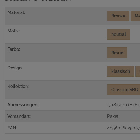
Material:
Bronze
Me
Motiv:
neutral
Farbe:
Braun
Design:
klassisch
Kollektion:
Classico SBG
Abmessungen:
13x8x7cm (HxBx
Versandart:
Paket
EAN:
405602602509