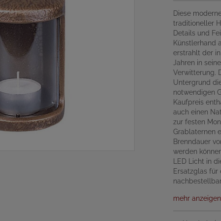
Diese moderne
traditioneller 
Details und Fei
Künstlerhand a
erstrahlt der 
Jahren in sein
Verwitterung. 
Untergrund die
notwendigen Ge
Kaufpreis enth
auch einen Nat
zur festen Mon
Grablaternen e
Brenndauer von
werden können.
LED Licht in d
Ersatzglas für
nachbestellbar
mehr anzeigen