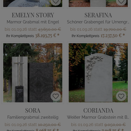
EMELYN STORY
SERAFINA
Marmor Grabmal mit Engel
Schöner Grabengel für Urnengrab
bis 01.09.26 statt
43.650,00 €
bis 01.09.26 statt
19.700,00 €
38.193,75 €
*
17.237,50 €
*
Ihr Komplettpreis
Ihr Komplettpreis
SORA
CORIANDA
Familiengrabmal zweiteilig
Weißer Marmor Grabstein mit Blumen
bis 01.09.26 statt
10.250,00 €
bis 01.09.26 statt
9.050,00 €
8.968,75 €
*
7.918,75 €
*