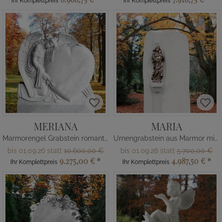
Ihr Komplettpreis
Ihr Komplettpreis
MERIANA
MARIA
Marmorengel Grabstein romantisch Herz
Urnengrabstein aus Marmor mit Madonna
bis 01.09.26 statt
10.600,00 €
bis 01.09.26 statt
5.700,00 €
9.275,00 €
*
4.987,50 €
*
Ihr Komplettpreis
Ihr Komplettpreis