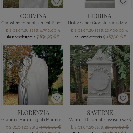
CORVINA
FIORINA
Grabstein romantisch mit Blumen
Historischer Grabstein aus Marmor
bis 01.09.26 statt
8.750,00 €
bis 01.09.26 statt
10.500,00 €
7.656,25 €
*
9.187,50 €
*
Ihr Komplettpreis
Ihr Komplettpreis
FLORENZIA
SAVERNE
Grabmal Familiengrab Marmor mit Blume
Marmor Denkmal klassisch weiß
bis 01.09.26 statt
9.900,00 €
bis 01.09.26 statt
20.550,00 €