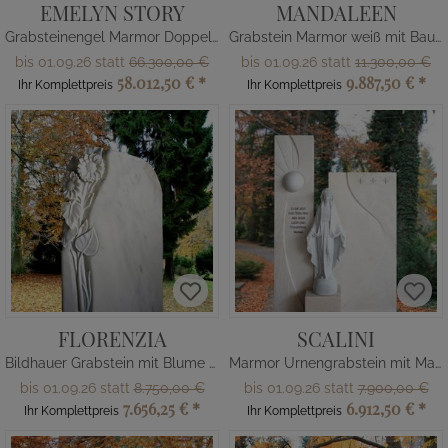
EMELYN STORY
MANDALEEN
Grabsteinengel Marmor Doppelgrab
Grabstein Marmor weiß mit Baum Motiv
bis 01.09.26 statt
66.300,00 €
bis 01.09.26 statt
11.300,00 €
58.012,50 €
*
9.887,50 €
*
Ihr Komplettpreis
Ihr Komplettpreis
FLORENZIA
SCALINI
Bildhauer Grabstein mit Blume weiß
Marmor Urnengrabstein mit Madonna Figur
bis 01.09.26 statt
8.750,00 €
bis 01.09.26 statt
7.900,00 €
7.656,25 €
*
6.912,50 €
*
Ihr Komplettpreis
Ihr Komplettpreis