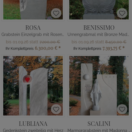
ROSA
BENISSIMO
Grabstein Einzelgrab mit Rosenranke
Urnengrabmal mit Bronze Madonna Figur
bis 01.09.26 statt
7.200,00 €
bis 01.09.26 statt
8.450,00 €
6.300,00 €
*
7.393,75 €
*
Ihr Komplettpreis
Ihr Komplettpreis
LUBLIANA
SCALINI
Gedenkstein zweiteilig mit Herz
Marmorgrabstein mit Madonna Statue