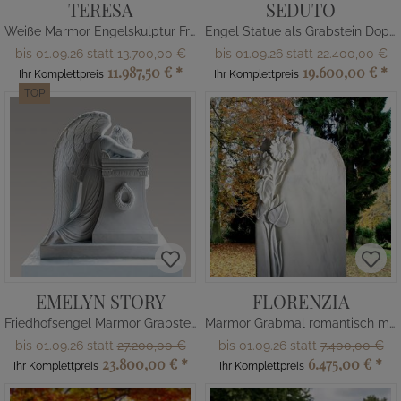
TERESA
SEDUTO
Weiße Marmor Engelskulptur Frau mit Flügeln
Engel Statue als Grabstein Doppelgrab
bis 01.09.26 statt
13.700,00 €
bis 01.09.26 statt
22.400,00 €
11.987,50 €
*
19.600,00 €
*
Ihr Komplettpreis
Ihr Komplettpreis
TOP
EMELYN STORY
FLORENZIA
Friedhofsengel Marmor Grabstein
Marmor Grabmal romantisch mit Blume
bis 01.09.26 statt
27.200,00 €
bis 01.09.26 statt
7.400,00 €
23.800,00 €
*
6.475,00 €
*
Ihr Komplettpreis
Ihr Komplettpreis