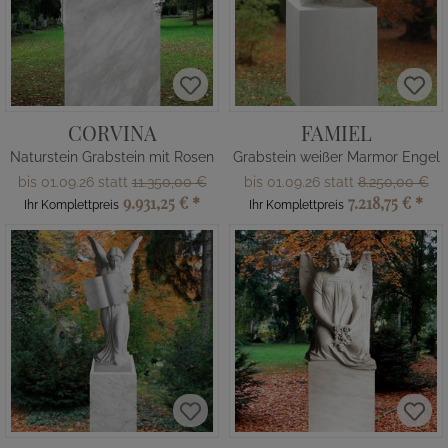
CORVINA
FAMIEL
Naturstein Grabstein mit Rosen
Grabstein weißer Marmor Engel
bis 01.09.26 statt
11.350,00 €
bis 01.09.26 statt
8.250,00 €
9.931,25 €
*
7.218,75 €
*
Ihr Komplettpreis
Ihr Komplettpreis