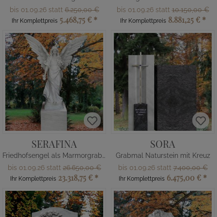
bis 01.09.26 statt
6.250,00 €
bis 01.09.26 statt
10.150,00 €
5.468,75 €
*
8.881,25 €
*
Ihr Komplettpreis
Ihr Komplettpreis
SERAFINA
SORA
Friedhofsengel als Marmorgrabstein
Grabmal Naturstein mit Kreuz
bis 01.09.26 statt
26.650,00 €
bis 01.09.26 statt
7.400,00 €
23.318,75 €
*
6.475,00 €
*
Ihr Komplettpreis
Ihr Komplettpreis