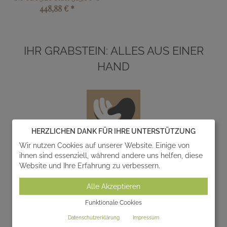
448,88 €
*
IHR GRABSTEIN: ALLES AUS EINER
HAND
HERZLICHEN DANK FÜR IHRE UNTERSTÜTZUNG
Wir nutzen Cookies auf unserer Website. Einige von
ihnen sind essenziell, während andere uns helfen, diese
Entwurf
Website und Ihre Erfahrung zu verbessern.
Wir entwerfen und realisieren gemeinsam mit Ihnen
Alle Akzeptieren
einzigartige Gedenksteine zur individuellen
Gestaltung von Grabanlagen.
Funktionale Cookies
Datenschutzerklärung
Impressum