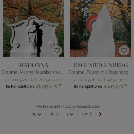
MADONNA
REGENBOGENBERG
Grabmal Marmor klassisch weiß mit Maria Figur
Grabmal Felsen mit Regenbogen
bis 01.09.26 statt
26.850,00 €
bis 01.09.26 statt
4.850,00 €
23.493,75 €
*
4.243,75 €
*
Ihr Komplettpreis
Ihr Komplettpreis
*
Alle Preise inkl. MwSt. & Versandkosten
Seite
von 6
36
1