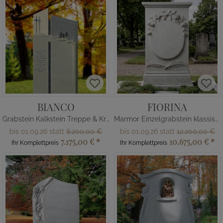
BIANCO
FIORINA
Grabstein Kalkstein Treppe & Kreuz
Marmor Einzelgrabstein klassisch
bis 01.09.26 statt
8.200,00 €
bis 01.09.26 statt
12.200,00 €
7.175,00 €
*
10.675,00 €
*
Ihr Komplettpreis
Ihr Komplettpreis