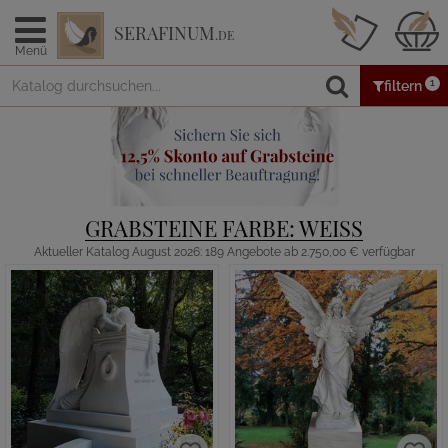
SERAFINUM
.DE
Menü
1
filtern
GRABSTEINE FARBE: WEISS
Aktueller Katalog August 2026: 189 Angebote ab 2.750,00 € verfügbar