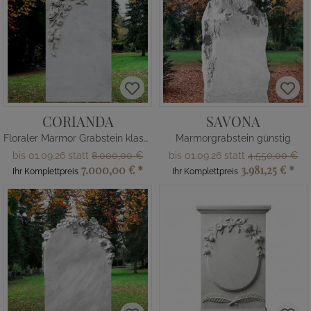
CORIANDA
SAVONA
Floraler Marmor Grabstein klassisch
Marmorgrabstein günstig
bis 01.09.26 statt
8.000,00 €
bis 01.09.26 statt
4.550,00 €
7.000,00 €
*
3.981,25 €
*
Ihr Komplettpreis
Ihr Komplettpreis