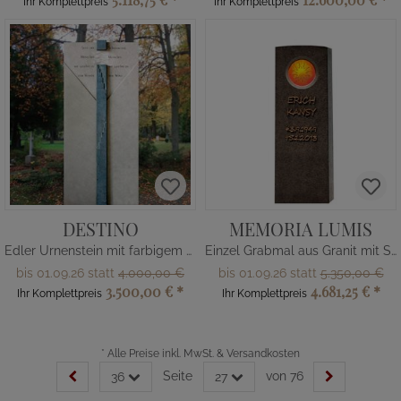
Ihr Komplettpreis
Ihr Komplettpreis
DESTINO
MEMORIA LUMIS
Edler Urnenstein mit farbigem Kalkstein
Einzel Grabmal aus Granit mit Sonnen Symbol als Glasornament
bis 01.09.26 statt
4.000,00 €
bis 01.09.26 statt
5.350,00 €
3.500,00 €
*
4.681,25 €
*
Ihr Komplettpreis
Ihr Komplettpreis
*
Alle Preise inkl. MwSt. & Versandkosten
Seite
von 76
36
27