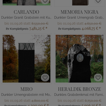
CARLANDO
MEMORIA NIGRA
Dunkler Granit Grabstein mit Kugeln
Dunkler Granit Urnengrab Grabstein mit Bronze Tafel
bis 01.09.26 statt
8.550,00 €
bis 01.09.26 statt
4.650,00 €
7.481,25 €
*
4.068,75 €
*
Ihr Komplettpreis
Ihr Komplettpreis
MIRO
HERALDIK BRONZE
Dunkler Urnengrabstein mit Monogramm
Dunkles Grabdenkmal mit Familienwappen
bis 01.09.26 statt
4.800,00 €
bis 01.09.26 statt
6.750,00 €
4.200,00 €
*
5.906,25 €
*