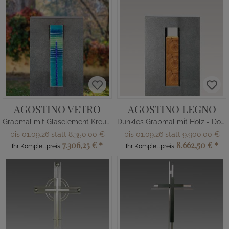
AGOSTINO VETRO
AGOSTINO LEGNO
Grabmal mit Glaselement Kreuz / Doppelgrab
Dunkles Grabmal mit Holz - Doppelgrab
bis 01.09.26 statt
8.350,00 €
bis 01.09.26 statt
9.900,00 €
7.306,25 €
*
8.662,50 €
*
Ihr Komplettpreis
Ihr Komplettpreis