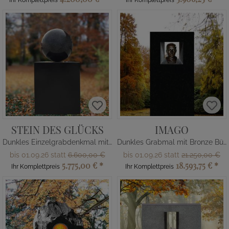
Ihr Komplettpreis
Ihr Komplettpreis
STEIN DES GLÜCKS
IMAGO
Dunkles Einzelgrabdenkmal mit Kugel
Dunkles Grabmal mit Bronze Büste
bis 01.09.26 statt
6.600,00 €
bis 01.09.26 statt
21.250,00 €
5.775,00 €
*
18.593,75 €
*
Ihr Komplettpreis
Ihr Komplettpreis