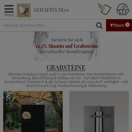
SERAFINUM
.DE
Menü
0
filtern
GRABSTEINE
Aktueller Katalog August 2026: 2.730 Grabsteine zum Komplettpreis inkl.
Herstellung, Beschriftung & Aufbau vor Ort • Auf allen Friedhöfen in
Deutschland, Österreich & der Schweiz bereits ab 1.100,00 € verfügbar • Auf
Wunsch auch zzgl. Grabeinfassung & Abdeckung