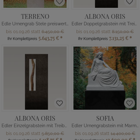
TERRENO
ALBONA ORIS
Edle Urnengrab Stele preiswert mit Glaselement
Edler Doppelgrabstein mit Treibholz - Schwarzer Granit
bis 01.09.26 statt
6.450,00 €
bis 01.09.26 statt
8.150,00 €
5.643,75 €
*
7.131,25 €
*
Ihr Komplettpreis
Ihr Komplettpreis
ALBONA ORIS
SOFIA
Edler Einzelgrabstein mit Treibholz - Schwarzer Granit
Edler Urnengrabstein mit Marmor Skulptur
bis 01.09.26 statt
5.850,00 €
bis 01.09.26 statt
14.400,00 €
5.118,75 €
*
12.600,00 €
*