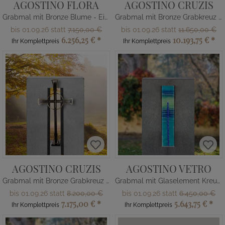
AGOSTINO FLORA
AGOSTINO CRUZIS
Grabmal mit Bronze Blume - Einzelgrab
Grabmal mit Bronze Grabkreuz - Doppelgrab
bis 01.09.26 statt
7.150,00 €
bis 01.09.26 statt
11.650,00 €
6.256,25 €
*
10.193,75 €
*
Ihr Komplettpreis
Ihr Komplettpreis
AGOSTINO CRUZIS
AGOSTINO VETRO
Grabmal mit Bronze Grabkreuz - Einzelgrab
Grabmal mit Glaselement Kreuz - Einzelgrab
bis 01.09.26 statt
8.200,00 €
bis 01.09.26 statt
6.450,00 €
7.175,00 €
*
5.643,75 €
*
Ihr Komplettpreis
Ihr Komplettpreis