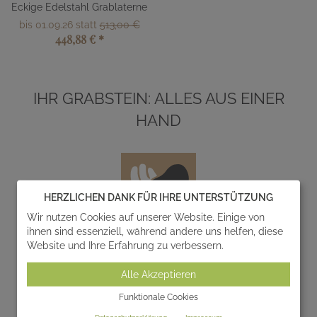
Eckige Edelstahl Grablaterne
bis 01.09.26 statt
513,00 €
448,88 €
*
IHR GRABSTEIN: ALLES AUS EINER
HAND
HERZLICHEN DANK FÜR IHRE UNTERSTÜTZUNG
Wir nutzen Cookies auf unserer Website. Einige von
ihnen sind essenziell, während andere uns helfen, diese
Website und Ihre Erfahrung zu verbessern.
Entwurf
Alle Akzeptieren
Wir entwerfen und realisieren gemeinsam mit Ihnen
einzigartige Gedenksteine zur individuellen
Funktionale Cookies
Gestaltung von Grabanlagen.