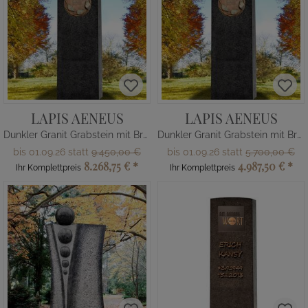
LAPIS AENEUS
LAPIS AENEUS
Dunkler Granit Grabstein mit Bronze Ornament / Floral - Doppelgrab
Dunkler Granit Grabstein mit Bronze Ornament / Floral - Einzelgrab
bis 01.09.26 statt
9.450,00 €
bis 01.09.26 statt
5.700,00 €
8.268,75 €
*
4.987,50 €
*
Ihr Komplettpreis
Ihr Komplettpreis