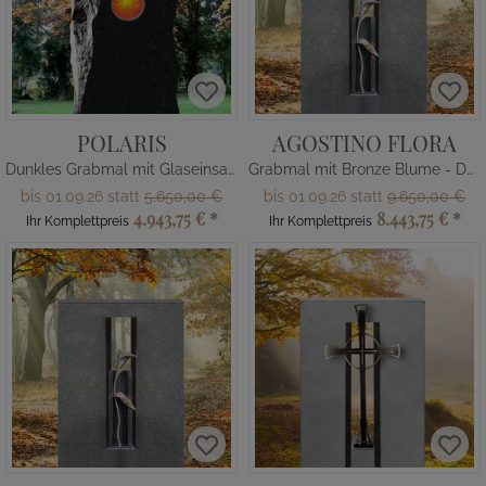
POLARIS
AGOSTINO FLORA
Dunkles Grabmal mit Glaseinsatz Sonne
Grabmal mit Bronze Blume - Doppelgrab
bis 01.09.26 statt
5.650,00 €
bis 01.09.26 statt
9.650,00 €
4.943,75 €
*
8.443,75 €
*
Ihr Komplettpreis
Ihr Komplettpreis