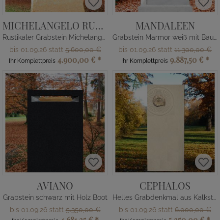
MICHELANGELO RUSTIKAL
MANDALEEN
Rustikaler Grabstein Michelangelo
Grabstein Marmor weiß mit Baum Motiv
bis 01.09.26 statt
5.600,00 €
bis 01.09.26 statt
11.300,00 €
4.900,00 €
*
9.887,50 €
*
Ihr Komplettpreis
Ihr Komplettpreis
AVIANO
CEPHALOS
Grabstein schwarz mit Holz Boot
Helles Grabdenkmal aus Kalkstein mit echtem Ammoniten
bis 01.09.26 statt
5.350,00 €
bis 01.09.26 statt
6.000,00 €
4.681,25 €
*
5.250,00 €
*