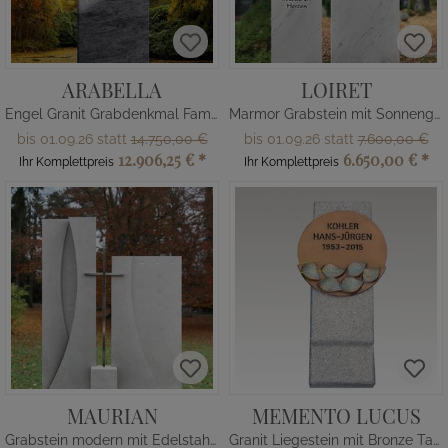
ARABELLA
LOIRET
Engel Granit Grabdenkmal Familiengrab
Marmor Grabstein mit Sonnenglas
bis 01.09.26 statt
14.750,00 €
bis 01.09.26 statt
7.600,00 €
12.906,25 €
*
6.650,00 €
*
Ihr Komplettpreis
Ihr Komplettpreis
MAURIAN
MEMENTO LUCUS
Grabstein modern mit Edelstahl Kreuz
Granit Liegestein mit Bronze Tafel & Blatt Ornament