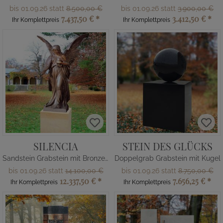
bis 01.09.26 statt
8.500,00 €
bis 01.09.26 statt
3.900,00 €
7.437,50 €
*
3.412,50 €
*
Ihr Komplettpreis
Ihr Komplettpreis
SILENCIA
STEIN DES GLÜCKS
Sandstein Grabstein mit Bronze Engel
Doppelgrab Grabstein mit Kugel
bis 01.09.26 statt
14.100,00 €
bis 01.09.26 statt
8.750,00 €
12.337,50 €
*
7.656,25 €
*
Ihr Komplettpreis
Ihr Komplettpreis