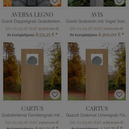
AVERSA LEGNO
AVIS
Granit Doppelgrab Grabdenkmal mit Holz
Granit Grabstein mit Vogel Statue
bis 01.09.26 statt
9.750,00 €
bis 01.09.26 statt
7.200,00 €
8.531,25 €
*
6.300,00 €
*
Ihr Komplettpreis
Ihr Komplettpreis
CARTUS
CARTUS
Grabdenkmal Familiengrab mit Findling
Quarzit Grabmal Urnengrab Findling Stein
bis 01.09.26 statt
7.900,00 €
bis 01.09.26 statt
4.850,00 €
6.912,50 €
*
4.243,75 €
*