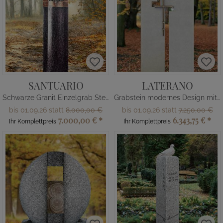
SANTUARIO
LATERANO
Schwarze Granit Einzelgrab Stele mit Tabernakel
Grabstein modernes Design mit Kreuz
bis 01.09.26 statt
8.000,00 €
bis 01.09.26 statt
7.250,00 €
7.000,00 €
*
6.343,75 €
*
Ihr Komplettpreis
Ihr Komplettpreis