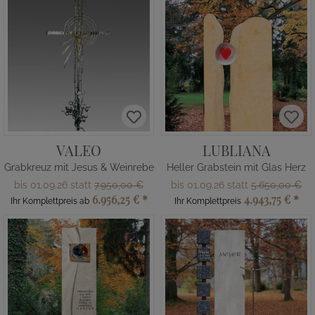
VALEO
LUBLIANA
Grabkreuz mit Jesus & Weinrebe
Heller Grabstein mit Glas Herz
bis 01.09.26 statt
7.950,00 €
bis 01.09.26 statt
5.650,00 €
6.956,25 €
*
4.943,75 €
*
Ihr Komplettpreis ab
Ihr Komplettpreis