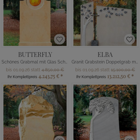
BUTTERFLY
ELBA
Schönes Grabmal mit Glas Schmetterling
Granit Grabstein Doppelgrab mit Baum
bis 01.09.26 statt
4.850,00 €
bis 01.09.26 statt
15.100,00 €
4.243,75 €
*
13.212,50 €
*
Ihr Komplettpreis
Ihr Komplettpreis