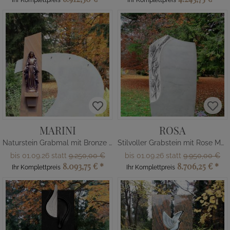
Ihr Komplettpreis
Ihr Komplettpreis
MARINI
ROSA
Naturstein Grabmal mit Bronze Madonna
Stilvoller Grabstein mit Rose Marmor
bis 01.09.26 statt
9.250,00 €
bis 01.09.26 statt
9.950,00 €
8.093,75 €
*
8.706,25 €
*
Ihr Komplettpreis
Ihr Komplettpreis