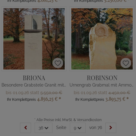
Ihr Komplettpreis
Ihr Komplettpreis
BRIONA
ROBINSON
Besondere Grabstele Granit mit Boot
Urnengrab Grabmal mit Ammonit
bis 01.09.26 statt
5.550,00 €
bis 01.09.26 statt
4.450,00 €
4.856,25 €
*
3.893,75 €
*
Ihr Komplettpreis
Ihr Komplettpreis
*
Alle Preise inkl. MwSt. & Versandkosten
Seite
von 76
36
9