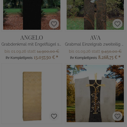
ANGELO
AVA
Grabdenkmal mit Engelflügel schwarz
Grabmal Einzelgrab zweiteilig weiße Taube
bis 01.09.26 statt
14.900,00 €
bis 01.09.26 statt
9.450,00 €
13.037,50 €
*
8.268,75 €
*
Ihr Komplettpreis
Ihr Komplettpreis