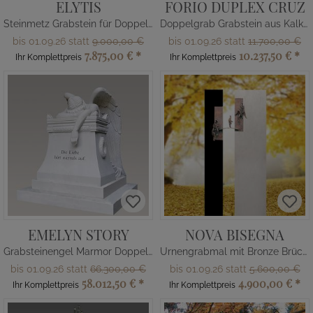
ELYTIS
FORIO DUPLEX CRUZ
Steinmetz Grabstein für Doppelgrab aus Kalkstein mit Muster
Doppelgrab Grabstein aus Kalkstein & Granit
bis 01.09.26 statt
9.000,00 €
bis 01.09.26 statt
11.700,00 €
7.875,00 €
*
10.237,50 €
*
Ihr Komplettpreis
Ihr Komplettpreis
EMELYN STORY
NOVA BISEGNA
Grabsteinengel Marmor Doppelgrab
Urnengrabmal mit Bronze Brücke & Menschen
bis 01.09.26 statt
66.300,00 €
bis 01.09.26 statt
5.600,00 €
58.012,50 €
*
4.900,00 €
*
Ihr Komplettpreis
Ihr Komplettpreis