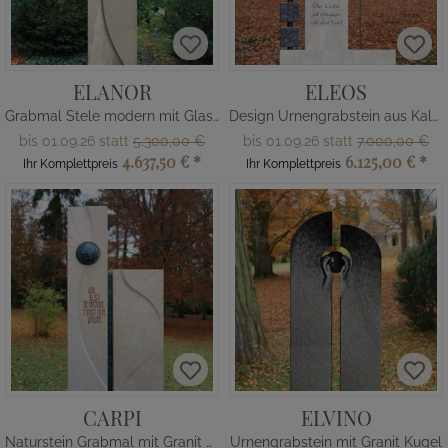
ELANOR
ELEOS
Grabmal Stele modern mit Glas Design
Design Urnengrabstein aus Kalkstein & Granit
bis 01.09.26 statt
5.300,00 €
bis 01.09.26 statt
7.000,00 €
4.637,50 €
*
6.125,00 €
*
Ihr Komplettpreis
Ihr Komplettpreis
CARPI
ELVINO
Naturstein Grabmal mit Granit Kugel
Urnengrabstein mit Granit Kugel