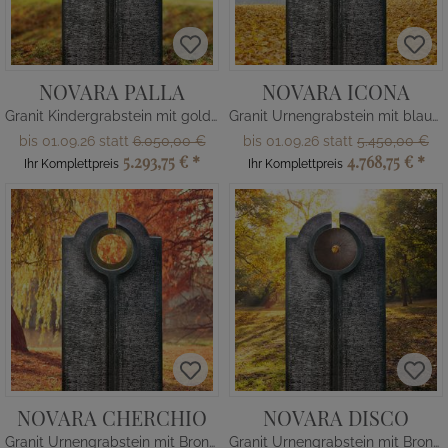
NOVARA PALLA
NOVARA ICONA
Granit Kindergrabstein mit goldener Kugel
Granit Urnengrabstein mit blauer Glas Kugel
bis 01.09.26 statt
6.050,00 €
bis 01.09.26 statt
5.450,00 €
5.293,75 €
*
4.768,75 €
*
Ihr Komplettpreis
Ihr Komplettpreis
NOVARA CHERCHIO
NOVARA DISCO
Granit Urnengrabstein mit Bronze Ring
Granit Urnengrabstein mit Bronze Scheibe