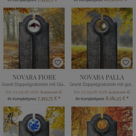
Ihr Komplettpreis
Ihr Komplettpreis
NOVARA FIORE
NOVARA PALLA
Granit Doppelgrabstein mit Glas Kugel & Blume
Granit Doppelgrabstein mit goldener Kugel
bis 01.09.26 statt
8.450,00 €
bis 01.09.26 statt
9.350,00 €
7.393,75 €
*
8.181,25 €
*
Ihr Komplettpreis
Ihr Komplettpreis