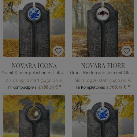
NOVARA ICONA
NOVARA FIORE
Granit Kindergrabstein mit blauer Glas Kugel
Granit Kindergrabstein mit Glas Kugel & Blume
bis 01.09.26 statt
5.450,00 €
bis 01.09.26 statt
5.450,00 €
4.768,75 €
*
4.768,75 €
*
Ihr Komplettpreis
Ihr Komplettpreis