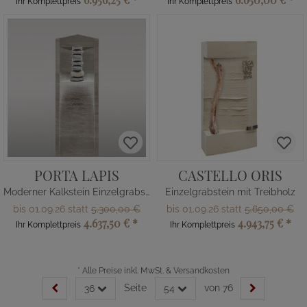
Ihr Komplettpreis
Ihr Komplettpreis
PORTA LAPIS
CASTELLO ORIS
Moderner Kalkstein Einzelgrabstein
Einzelgrabstein mit Treibholz
bis 01.09.26 statt
5.300,00 €
bis 01.09.26 statt
5.650,00 €
4.637,50 €
*
4.943,75 €
*
Ihr Komplettpreis
Ihr Komplettpreis
*
Alle Preise inkl. MwSt. & Versandkosten
Seite
von 76
36
54