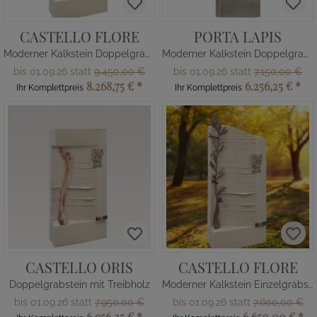
CASTELLO FLORE
PORTA LAPIS
Moderner Kalkstein Doppelgrabstein
Moderner Kalkstein Doppelgrabstein
bis 01.09.26 statt
9.450,00 €
bis 01.09.26 statt
7.150,00 €
8.268,75 €
*
6.256,25 €
*
Ihr Komplettpreis
Ihr Komplettpreis
CASTELLO ORIS
CASTELLO FLORE
Doppelgrabstein mit Treibholz
Moderner Kalkstein Einzelgrabstein
bis 01.09.26 statt
7.950,00 €
bis 01.09.26 statt
7.600,00 €
6.956,25 €
*
6.650,00 €
*