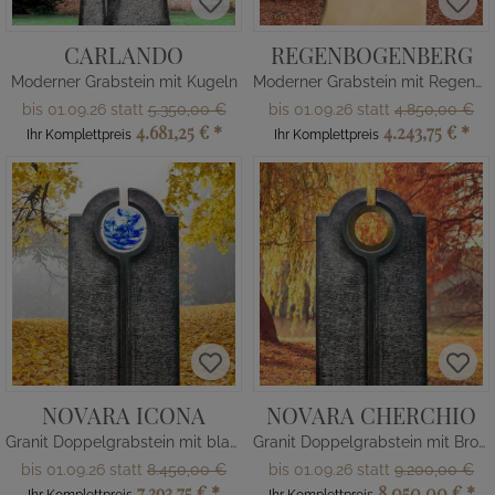
CARLANDO
REGENBOGENBERG
Moderner Grabstein mit Kugeln
Moderner Grabstein mit Regenbogenglas
bis 01.09.26 statt
5.350,00 €
bis 01.09.26 statt
4.850,00 €
4.681,25 €
*
4.243,75 €
*
Ihr Komplettpreis
Ihr Komplettpreis
NOVARA ICONA
NOVARA CHERCHIO
Granit Doppelgrabstein mit blauer Glas Kugel
Granit Doppelgrabstein mit Bronze Ring
bis 01.09.26 statt
8.450,00 €
bis 01.09.26 statt
9.200,00 €
7.393,75 €
*
8.050,00 €
*