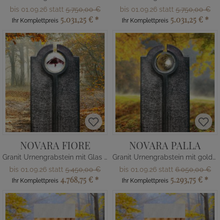
bis 01.09.26 statt
5.750,00 €
bis 01.09.26 statt
5.750,00 €
5.031,25 €
*
5.031,25 €
*
Ihr Komplettpreis
Ihr Komplettpreis
NOVARA FIORE
NOVARA PALLA
Granit Urnengrabstein mit Glas Kugel & Blume
Granit Urnengrabstein mit goldener Kugel
bis 01.09.26 statt
5.450,00 €
bis 01.09.26 statt
6.050,00 €
4.768,75 €
*
5.293,75 €
*
Ihr Komplettpreis
Ihr Komplettpreis