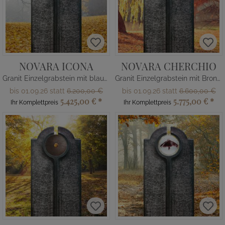
NOVARA ICONA
NOVARA CHERCHIO
Granit Einzelgrabstein mit blauer Glas Kugel
Granit Einzelgrabstein mit Bronze Ring
bis 01.09.26 statt
6.200,00 €
bis 01.09.26 statt
6.600,00 €
5.425,00 €
*
5.775,00 €
*
Ihr Komplettpreis
Ihr Komplettpreis