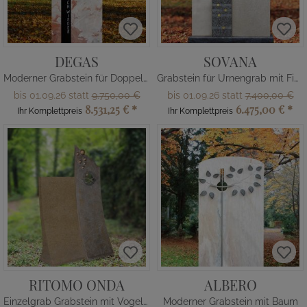
DEGAS
SOVANA
Moderner Grabstein für Doppelgrab Marmor
Grabstein für Urnengrab mit Figur
bis 01.09.26 statt
9.750,00 €
bis 01.09.26 statt
7.400,00 €
8.531,25 €
*
6.475,00 €
*
Ihr Komplettpreis
Ihr Komplettpreis
RITOMO ONDA
ALBERO
Einzelgrab Grabstein mit Vogel-Ornament
Moderner Grabstein mit Baum