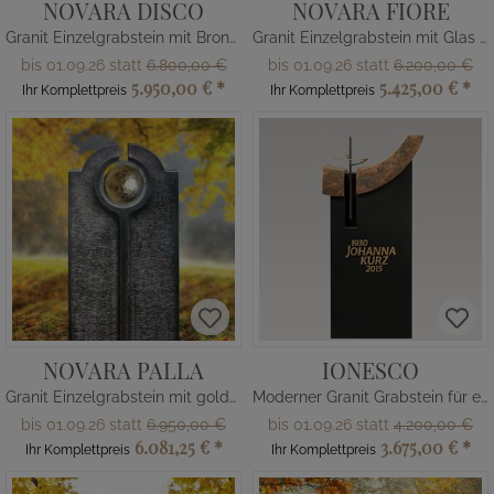
NOVARA DISCO
NOVARA FIORE
Granit Einzelgrabstein mit Bronze Scheibe
Granit Einzelgrabstein mit Glas Kugel & Blume
bis 01.09.26 statt
6.800,00 €
bis 01.09.26 statt
6.200,00 €
5.950,00 €
*
5.425,00 €
*
Ihr Komplettpreis
Ihr Komplettpreis
NOVARA PALLA
IONESCO
Granit Einzelgrabstein mit goldener Kugel
Moderner Granit Grabstein für ein Urnengrab mit Bronze Kreuz
bis 01.09.26 statt
6.950,00 €
bis 01.09.26 statt
4.200,00 €
6.081,25 €
*
3.675,00 €
*
Ihr Komplettpreis
Ihr Komplettpreis