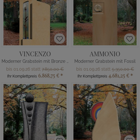
VINCENZO
AMMONIO
Moderner Grabstein mit Bronze Rose
Moderner Grabstein mit Fossil
bis 01.09.26 statt
7.850,00 €
bis 01.09.26 statt
5.350,00 €
6.868,75 €
*
4.681,25 €
*
Ihr Komplettpreis
Ihr Komplettpreis