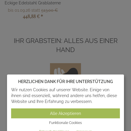
Eckige Edelstahl Grablaterne
bis 01.09.26 statt
513,00 €
448,88 €
*
IHR GRABSTEIN: ALLES AUS EINER
HAND
HERZLICHEN DANK FÜR IHRE UNTERSTÜTZUNG
Wir nutzen Cookies auf unserer Website. Einige von
ihnen sind essenziell, während andere uns helfen, diese
Website und Ihre Erfahrung zu verbessern.
Entwurf
Alle Akzeptieren
Wir entwerfen und realisieren gemeinsam mit Ihnen
einzigartige Gedenksteine zur individuellen
Funktionale Cookies
Gestaltung von Grabanlagen.