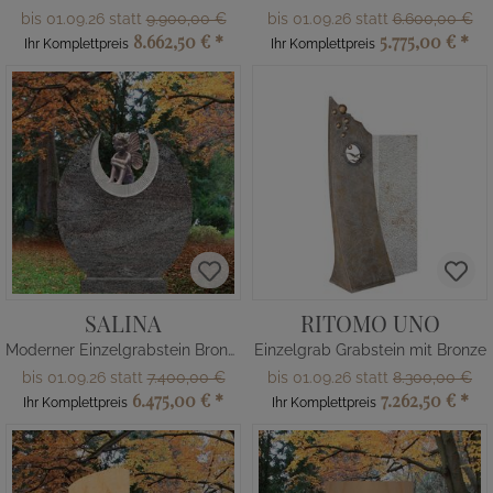
bis 01.09.26 statt
9.900,00 €
bis 01.09.26 statt
6.600,00 €
8.662,50 €
*
5.775,00 €
*
Ihr Komplettpreis
Ihr Komplettpreis
SALINA
RITOMO UNO
Moderner Einzelgrabstein Bronze Elfe
Einzelgrab Grabstein mit Bronze
bis 01.09.26 statt
7.400,00 €
bis 01.09.26 statt
8.300,00 €
6.475,00 €
*
7.262,50 €
*
Ihr Komplettpreis
Ihr Komplettpreis