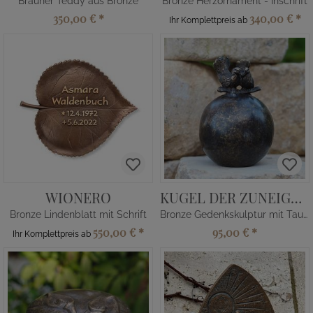
Brauner Teddy aus Bronze
Bronze Herzornament - Inschrift
350,00 €
*
340,00 €
*
Ihr Komplettpreis ab
WIONERO
KUGEL DER ZUNEIGUNG
Bronze Lindenblatt mit Schrift
Bronze Gedenkskulptur mit Tauben
550,00 €
*
95,00 €
*
Ihr Komplettpreis ab