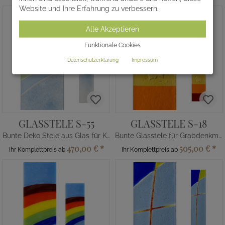
Website und Ihre Erfahrung zu verbessern.
Alle Akzeptieren
Funktionale Cookies
Datenschutzerklärung
Impressum
GLASSTELE S-55
GLASSTELE S-18
Bunte Deko Stele aus Glas für Kindergrabstein
Bunte Glasstele für Grabdenkmal mit Blättern
470,00 €
*
505,00 €
*
Ihr Komplettpreis ab
Ihr Komplettpreis ab