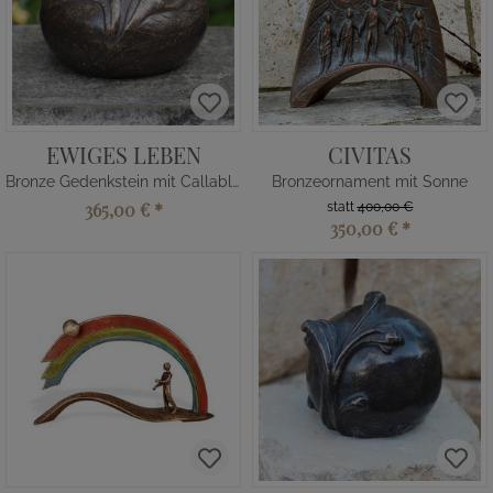
EWIGES LEBEN
CIVITAS
Bronze Gedenkstein mit Callablüten
Bronzeornament mit Sonne
365,00 €
*
statt
400,00 €
350,00 €
*