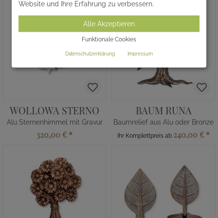
Website und Ihre Erfahrung zu verbessern.
Alle Akzeptieren
Funktionale Cookies
Datenschutzerklärung
Impressum
WOLLOWA STERNO
BAUM RUNA
Alu Sternenhimmel mit Gravur
Baumrelief aus Alu oder Bronze
320,00 €
*
240,00 €
*
Ihr Komplettpreis ab