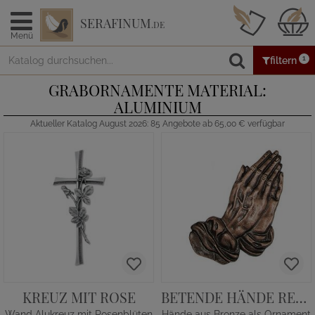
SERAFINUM
.DE
Menü
1
filtern
GRABORNAMENTE MATERIAL:
ALUMINIUM
Aktueller Katalog August 2026: 85 Angebote ab 65,00 € verfügbar
KREUZ MIT ROSE
BETENDE HÄNDE RECHTS
Wand Alukreuz mit Rosenblüten
Hände aus Bronze als Ornament