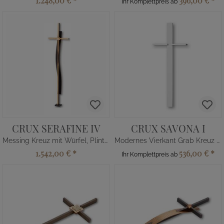
1.248,00 €
*
396,00 €
*
Ihr Komplettpreis ab
CRUX SERAFINE IV
CRUX SAVONA I
Messing Kreuz mit Würfel, Plinthe
Modernes Vierkant Grab Kreuz aus Metall
1.542,00 €
*
536,00 €
*
Ihr Komplettpreis ab