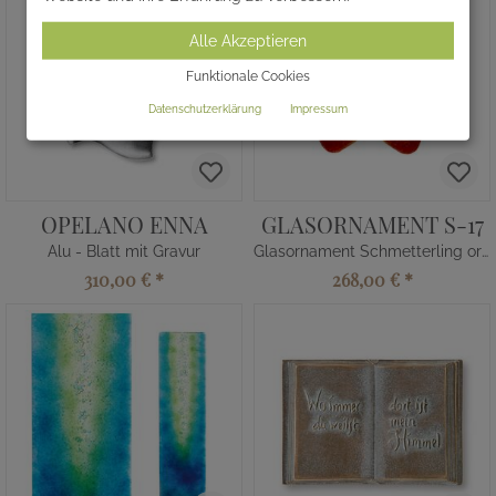
Alle Akzeptieren
Funktionale Cookies
Datenschutzerklärung
Impressum
OPELANO ENNA
GLASORNAMENT S-17
Alu - Blatt mit Gravur
Glasornament Schmetterling ornage
310,00 €
*
268,00 €
*