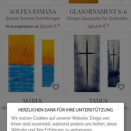
SOLFEA ESMANA
GLASORNAMENT S-6
Bronze Sonnen Schriftträger
Design Glasplatte für Grabsteine in Gelb
355,00 €
*
340,00 €
*
Ihr Komplettpreis ab
MAREK
TADUS
Glasverzierung mit Sonne und Meer
Glasstele mit Kreuz im Lichtdesign
HERZLICHEN DANK FÜR IHRE UNTERSTÜTZUNG
660,00 €
*
660,00 €
*
Wir nutzen Cookies auf unserer Website. Einige von
ihnen sind essenziell, während andere uns helfen, diese
Website und Ihre Erfahrung zu verbessern.