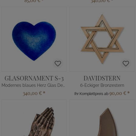
85,00 €
*
340,00 €
*
GLASORNAMENT S-3
DAVIDSTERN
Modernes blaues Herz Glas Dekor für Grabstein
6-Eckiger Bronzestern
340,00 €
*
90,00 €
*
Ihr Komplettpreis ab