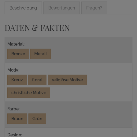
Beschreibung
Bewertungen
Fragen?
DATEN & FAKTEN
Material:
Bronze
Metall
Motiv:
Kreuz
floral
religiöse Motive
christliche Motive
Farbe:
Braun
Grün
Design: