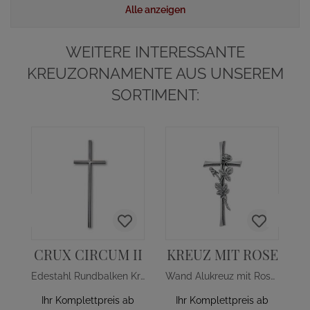
Alle anzeigen
WEITERE INTERESSANTE
KREUZORNAMENTE AUS UNSEREM
SORTIMENT:
K
CRUX CIRCUM II
KREUZ MIT ROSE
Edestahl Rundbalken Kreuz für Grab
Wand Alukreuz mit Rosenblüten
Ihr Komplettpreis ab
Ihr Komplettpreis ab