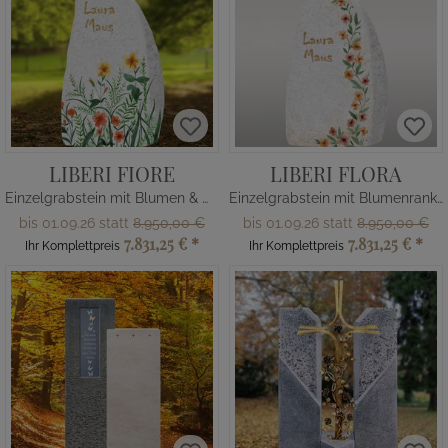
LIBERI FIORE
LIBERI FLORA
Einzelgrabstein mit Blumen & Wiese
Einzelgrabstein mit Blumenranke
bis 01.09.26 statt
8.950,00 €
bis 01.09.26 statt
8.950,00 €
7.831,25 €
*
7.831,25 €
*
Ihr Komplettpreis
Ihr Komplettpreis