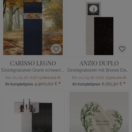
CARISSO LEGNO
ANZIO DUPLO
Einzelgrabstein Granit schwarz mit Holz
Einzelgrabstein mit Bronze Element Brücke
bis 01.09.26 statt
5.600,00 €
bis 01.09.26 statt
7.500,00 €
4.900,00 €
*
6.562,50 €
*
Ihr Komplettpreis
Ihr Komplettpreis