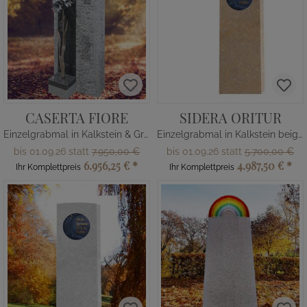
CASERTA FIORE
SIDERA ORITUR
Einzelgrabmal in Kalkstein & Granit
Einzelgrabmal in Kalkstein beige - Bronze Ornament: Mond & Sterne
bis 01.09.26 statt
7.950,00 €
bis 01.09.26 statt
5.700,00 €
6.956,25 €
*
4.987,50 €
*
Ihr Komplettpreis
Ihr Komplettpreis