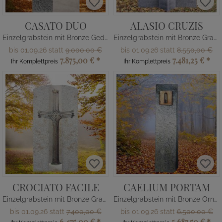
CASATO DUO
ALASIO CRUZIS
Einzelgrabstein mit Bronze Gedenkplatte
Einzelgrabstein mit Bronze Grabkreuz & Rosen
bis 01.09.26 statt
9.000,00 €
bis 01.09.26 statt
8.550,00 €
7.875,00 €
*
7.481,25 €
*
Ihr Komplettpreis
Ihr Komplettpreis
CROCIATO FACILE
CAELIUM PORTAM
Einzelgrabstein mit Bronze Grabkreuz modern
Einzelgrabstein mit Bronze Ornament Tür
bis 01.09.26 statt
7.400,00 €
bis 01.09.26 statt
6.500,00 €
6.475,00 €
*
5.687,50 €
*