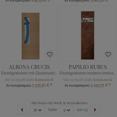
Ihr Komplettpreis
Ihr Komplettpreis
ALBONA CRUCIS
PAPILIO RUBUS
Einzelgrabstein mit Glaseinsatz Kreuz-Motiv in Kalkstein
Einzelgrabstein modern/zeitlos mit Schmetterlingen (Edelstahl)
bis 01.09.26 statt
6.100,00 €
bis 01.09.26 statt
6.050,00 €
5.337,50 €
*
5.293,75 €
*
Ihr Komplettpreis
Ihr Komplettpreis
*
Alle Preise inkl. MwSt. & Versandkosten
Seite
von 23
36
9