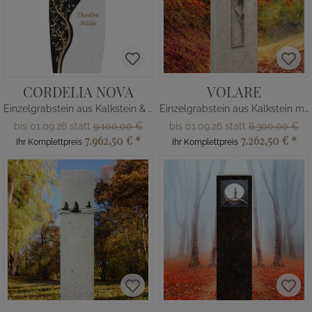
CORDELIA NOVA
VOLARE
Einzelgrabstein aus Kalkstein & Granit
Einzelgrabstein aus Kalkstein mit Vögeln
bis 01.09.26 statt
9.100,00 €
bis 01.09.26 statt
8.300,00 €
7.962,50 €
*
7.262,50 €
*
Ihr Komplettpreis
Ihr Komplettpreis