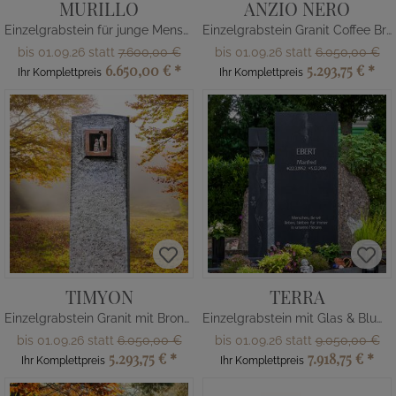
MURILLO
ANZIO NERO
Einzelgrabstein für junge Menschen Meer und Segelboote
Einzelgrabstein Granit Coffee Brown mit Bronze
bis 01.09.26 statt
7.600,00 €
bis 01.09.26 statt
6.050,00 €
6.650,00 €
*
5.293,75 €
*
Ihr Komplettpreis
Ihr Komplettpreis
TIMYON
TERRA
Einzelgrabstein Granit mit Bronze Ornament
Einzelgrabstein mit Glas & Blumen
bis 01.09.26 statt
6.050,00 €
bis 01.09.26 statt
9.050,00 €
5.293,75 €
*
7.918,75 €
*
Ihr Komplettpreis
Ihr Komplettpreis