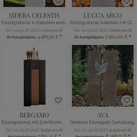
SIDERA CELESTIS
LUCCA ARCO
Einzelgrabmal in Kalkstein weiß - Bronze Ornament: Mond & Sterne
Einzelgrabmal Kalkstein mit Glas Regenbogen
bis 01.09.26 statt
5.700,00 €
bis 01.09.26 statt
6.800,00 €
4.987,50 €
*
5.950,00 €
*
Ihr Komplettpreis
Ihr Komplettpreis
BERGAMO
AVA
Einzelgrabmal mit Schrifttafel und Figurengruppe
Denkmal Einzelgrab Gestaltung mit Taube
bis 01.09.26 statt
8.950,00 €
bis 01.09.26 statt
9.450,00 €
7.831,25 €
*
8.268,75 €
*