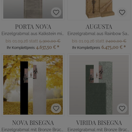
PORTA NOVA
AUGUSTA
Einzelgrabmal aus Kalkstein mit Holz
Einzelgrabmal aus Rainbow Sandstein
bis 01.09.26 statt
5.300,00 €
bis 01.09.26 statt
7.400,00 €
4.637,50 €
*
6.475,00 €
*
Ihr Komplettpreis
Ihr Komplettpreis
NOVA BISEGNA
VIRIDA BISEGNA
Einzelgrabmal mit Bronze Brücke & Menschen
Einzelgrabmal mit Bronze Brücke & Menschen