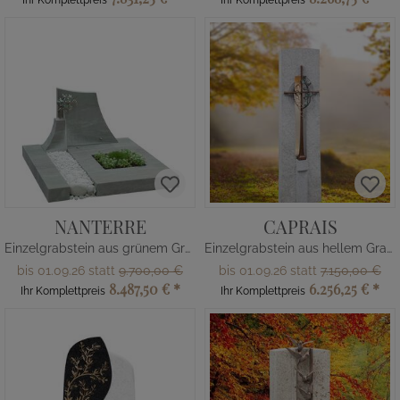
Ihr Komplettpreis
Ihr Komplettpreis
NANTERRE
CAPRAIS
Einzelgrabstein aus grünem Granit
Einzelgrabstein aus hellem Granit
bis 01.09.26 statt
9.700,00 €
bis 01.09.26 statt
7.150,00 €
8.487,50 €
*
6.256,25 €
*
Ihr Komplettpreis
Ihr Komplettpreis