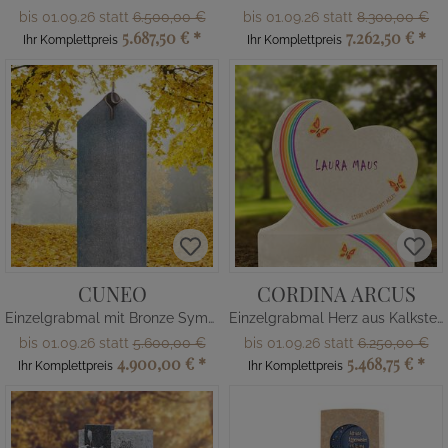
bis 01.09.26 statt
6.500,00 €
bis 01.09.26 statt
8.300,00 €
5.687,50 €
*
7.262,50 €
*
Ihr Komplettpreis
Ihr Komplettpreis
CUNEO
CORDINA ARCUS
Einzelgrabmal mit Bronze Symbol Unendlichkeit
Einzelgrabmal Herz aus Kalkstein
bis 01.09.26 statt
5.600,00 €
bis 01.09.26 statt
6.250,00 €
4.900,00 €
*
5.468,75 €
*
Ihr Komplettpreis
Ihr Komplettpreis