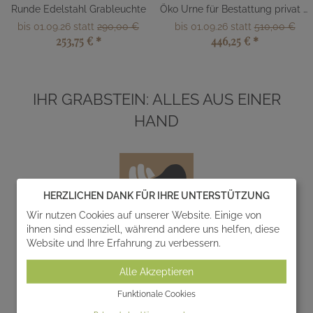
Runde Edelstahl Grableuchte
Öko Urne für Bestattung privat kaufen
bis 01.09.26 statt
290,00 €
bis 01.09.26 statt
510,00 €
253,75 €
*
446,25 €
*
IHR GRABSTEIN: ALLES AUS EINER
HAND
HERZLICHEN DANK FÜR IHRE UNTERSTÜTZUNG
Wir nutzen Cookies auf unserer Website. Einige von
ihnen sind essenziell, während andere uns helfen, diese
Website und Ihre Erfahrung zu verbessern.
Entwurf
Alle Akzeptieren
Wir entwerfen und realisieren gemeinsam mit Ihnen
einzigartige Gedenksteine zur individuellen
Funktionale Cookies
Gestaltung von Grabanlagen.