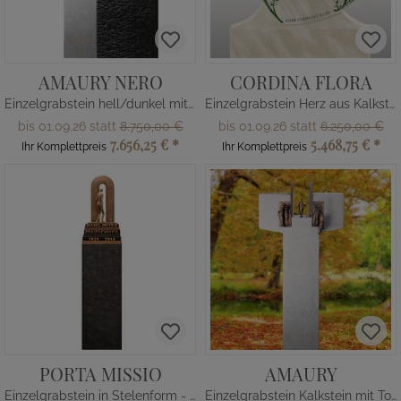
AMAURY NERO
CORDINA FLORA
Einzelgrabstein hell/dunkel mit Tor & Menschen
Einzelgrabstein Herz aus Kalkstein
bis 01.09.26 statt
8.750,00 €
bis 01.09.26 statt
6.250,00 €
7.656,25 €
*
5.468,75 €
*
Ihr Komplettpreis
Ihr Komplettpreis
PORTA MISSIO
AMAURY
Einzelgrabstein in Stelenform - dunkler Granit mit Skulptur / Treppe
Einzelgrabstein Kalkstein mit Tor & Menschen