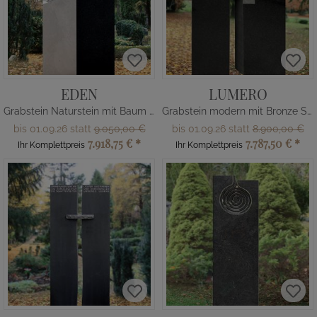
EDEN
LUMERO
Grabstein Naturstein mit Baum Relief
Grabstein modern mit Bronze Schrift
bis 01.09.26 statt
9.050,00 €
bis 01.09.26 statt
8.900,00 €
7.918,75 €
*
7.787,50 €
*
Ihr Komplettpreis
Ihr Komplettpreis