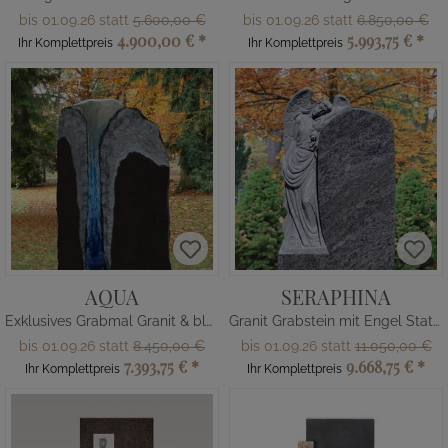
bis 01.09.26 statt
5.600,00 €
bis 01.09.26 statt
6.850,00 €
4.900,00 €
*
5.993,75 €
*
Ihr Komplettpreis
Ihr Komplettpreis
AQUA
SERAPHINA
Exklusives Grabmal Granit & blaues Glas
Granit Grabstein mit Engel Statue
bis 01.09.26 statt
8.450,00 €
bis 01.09.26 statt
11.050,00 €
7.393,75 €
*
9.668,75 €
*
Ihr Komplettpreis
Ihr Komplettpreis