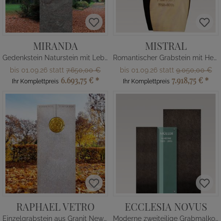
MIRANDA
MISTRAL
Gedenkstein Naturstein mit Lebensbaum
Romantischer Grabstein mit Herz Motiv - Bronze, Granit & Quarzit
bis 01.09.26 statt
7.650,00 €
bis 01.09.26 statt
9.050,00 €
6.693,75 €
*
7.918,75 €
*
Ihr Komplettpreis
Ihr Komplettpreis
RAPHAEL VETRO
ECCLESIA NOVUS
Einzelgrabstein aus Granit New Rosa mit Glas
Moderne zweiteilige Grabmalkomposition - Einzelgrab