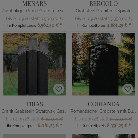
MENARS
BERGOLO
Zweiteiliger Granit Grabstein schwarz mit Kreuz
Grabstein Granit mit Spirale
bis 01.09.26 statt
7.500,00 €
bis 01.09.26 statt
5.350,00 €
6.562,50 €
*
4.681,25 €
*
Ihr Komplettpreis
Ihr Komplettpreis
TRIAS
CORIANDA
Granit Grabstein Swarovski Gestaltung
Romantischer Grabstein mit Blumen
bis 01.09.26 statt
6.950,00 €
bis 01.09.26 statt
9.550,00 €
6.081,25 €
*
8.356,25 €
*
Ihr Komplettpreis
Ihr Komplettpreis