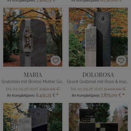
Ihr Komplettpreis
Ihr Komplettpreis
MARIA
DOLOROSA
Grabstein mit Bronze Mutter Gottes
Granit Grabmal mit Rose & Inschrift
bis 01.09.26 statt
7.350,00 €
bis 01.09.26 statt
9.000,00 €
6.431,25 €
*
7.875,00 €
*
Ihr Komplettpreis
Ihr Komplettpreis