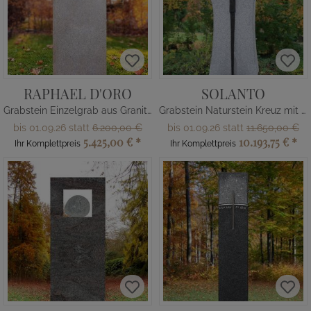
RAPHAEL D'ORO
SOLANTO
Grabstein Einzelgrab aus Granit mit Kugel
Grabstein Naturstein Kreuz mit Jesus
bis 01.09.26 statt
6.200,00 €
bis 01.09.26 statt
11.650,00 €
5.425,00 €
*
10.193,75 €
*
Ihr Komplettpreis
Ihr Komplettpreis