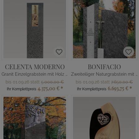
CELENTA MODERNO
BONIFACIO
Granit Einzelgrabstein mit Holz & Glas Dekor
Zweiteiliger Naturgrabstein mit Kreuz
bis 01.09.26 statt
5.000,00 €
bis 01.09.26 statt
7.650,00 €
4.375,00 €
*
6.693,75 €
*
Ihr Komplettpreis
Ihr Komplettpreis