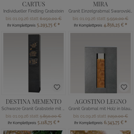
CARTUS
MIRA
Individueller Findling Grabstein
Granit Einzelgrabmal Swarovski Grabmalkunst
bis 01.09.26 statt
6.050,00 €
bis 01.09.26 statt
5.550,00 €
5.293,75 €
*
4.856,25 €
*
Ihr Komplettpreis
Ihr Komplettpreis
DESTINA MEMENTO
AGOSTINO LEGNO
Schwarze Granit Grabstele mit Bronze Tafeln
Granit Grabmal mit Holz in blau - Einzelgrab
bis 01.09.26 statt
5.850,00 €
bis 01.09.26 statt
7.250,00 €
5.118,75 €
*
6.343,75 €
*
Ihr Komplettpreis
Ihr Komplettpreis