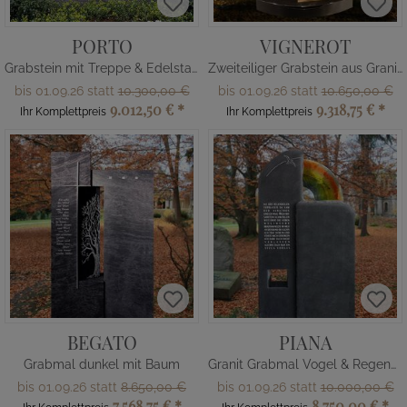
PORTO
VIGNEROT
Grabstein mit Treppe & Edelstahl Kreuz
Zweiteiliger Grabstein aus Granit & Quarzit mit Bronze Lebensbaum
bis 01.09.26 statt
10.300,00 €
bis 01.09.26 statt
10.650,00 €
9.012,50 €
*
9.318,75 €
*
Ihr Komplettpreis
Ihr Komplettpreis
BEGATO
PIANA
Grabmal dunkel mit Baum
Granit Grabmal Vogel & Regenbogen Glas
bis 01.09.26 statt
8.650,00 €
bis 01.09.26 statt
10.000,00 €
7.568,75 €
*
8.750,00 €
*