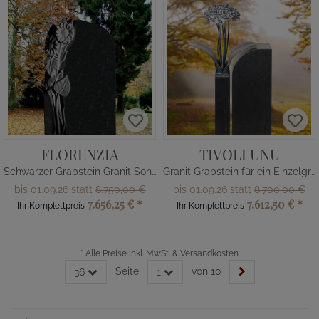
FLORENZIA
TIVOLI UNU
Schwarzer Grabstein Granit Sonnenblume
Granit Grabstein für ein Einzelgrab mit Blume
bis 01.09.26 statt
8.750,00 €
bis 01.09.26 statt
8.700,00 €
7.656,25 €
*
7.612,50 €
*
Ihr Komplettpreis
Ihr Komplettpreis
*
Alle Preise inkl. MwSt. & Versandkosten
Seite
von 10
36
1