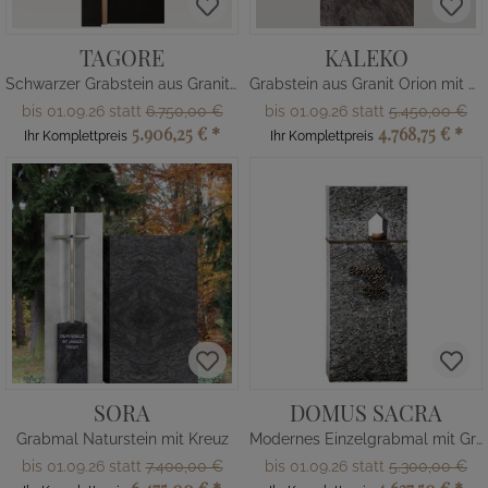
TAGORE
KALEKO
Schwarzer Grabstein aus Granit mit Bronze Design vom Steinmetz
Grabstein aus Granit Orion mit Bronze Kreuz vom Steinmetz
bis 01.09.26 statt
6.750,00 €
bis 01.09.26 statt
5.450,00 €
5.906,25 €
*
4.768,75 €
*
Ihr Komplettpreis
Ihr Komplettpreis
SORA
DOMUS SACRA
Grabmal Naturstein mit Kreuz
Modernes Einzelgrabmal mit Granit & Bronze
bis 01.09.26 statt
7.400,00 €
bis 01.09.26 statt
5.300,00 €