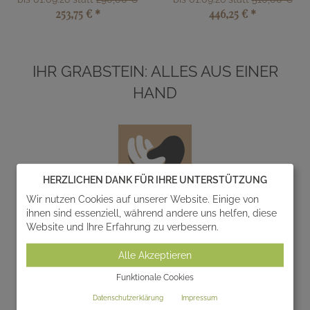
253,75 €
*
446,25 €
*
IHR GRABSTEIN: ALLES AUS EINER
HAND
HERZLICHEN DANK FÜR IHRE UNTERSTÜTZUNG
Wir nutzen Cookies auf unserer Website. Einige von
ihnen sind essenziell, während andere uns helfen, diese
Entwurf
Website und Ihre Erfahrung zu verbessern.
Wir entwerfen und realisieren gemeinsam mit Ihnen
Alle Akzeptieren
einzigartige Gedenksteine zur individuellen
Gestaltung von Grabanlagen.
Funktionale Cookies
Datenschutzerklärung
Impressum