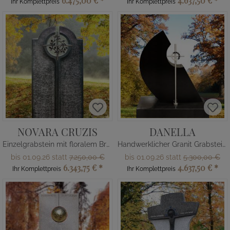
6.475,00 €
*
4.637,50 €
*
Ihr Komplettpreis
Ihr Komplettpreis
NOVARA CRUZIS
DANELLA
Einzelgrabstein mit floralem Bronze Kreuz
Handwerklicher Granit Grabstein in schwarz mit Edelstahl Kreuz
bis 01.09.26 statt
7.250,00 €
bis 01.09.26 statt
5.300,00 €
6.343,75 €
*
4.637,50 €
*
Ihr Komplettpreis
Ihr Komplettpreis