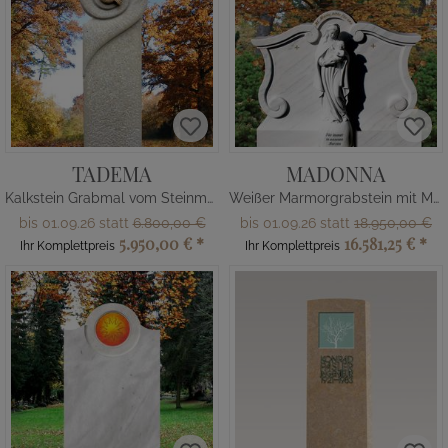
TADEMA
MADONNA
Kalkstein Grabmal vom Steinmetz mit Ammonit
Weißer Marmorgrabstein mit Madonna Skulptur
bis 01.09.26 statt
6.800,00 €
bis 01.09.26 statt
18.950,00 €
5.950,00 €
*
16.581,25 €
*
Ihr Komplettpreis
Ihr Komplettpreis