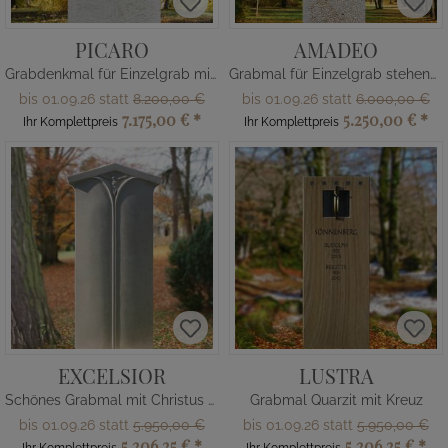
PICARO
AMADEO
Grabdenkmal für Einzelgrab mit Jesus Bronze Skulptur
Grabmal für Einzelgrab stehend mit Ammonit
bis 01.09.26 statt
8.200,00 €
bis 01.09.26 statt
6.000,00 €
7.175,00 €
*
5.250,00 €
*
Ihr Komplettpreis
Ihr Komplettpreis
EXCELSIOR
LUSTRA
Schönes Grabmal mit Christus Figur
Grabmal Quarzit mit Kreuz
bis 01.09.26 statt
5.950,00 €
bis 01.09.26 statt
5.950,00 €
5.206,25 €
*
5.206,25 €
*