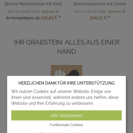
Bronze Marienstatue mit Kind
Bronzeornament mit Sonne
bis 01.09.26 statt
259,00 €
bis 01.09.26 statt
350,00 €
226,63 €
*
306,25 €
*
Ihr Komplettpreis ab
IHR GRABSTEIN: ALLES AUS EINER
HAND
HERZLICHEN DANK FÜR IHRE UNTERSTÜTZUNG
Wir nutzen Cookies auf unserer Website. Einige von
ihnen sind essenziell, während andere uns helfen, diese
Website und Ihre Erfahrung zu verbessern.
Entwurf
Alle Akzeptieren
Wir entwerfen und realisieren gemeinsam mit Ihnen
einzigartige Gedenksteine zur individuellen
Funktionale Cookies
Gestaltung von Grabanlagen.