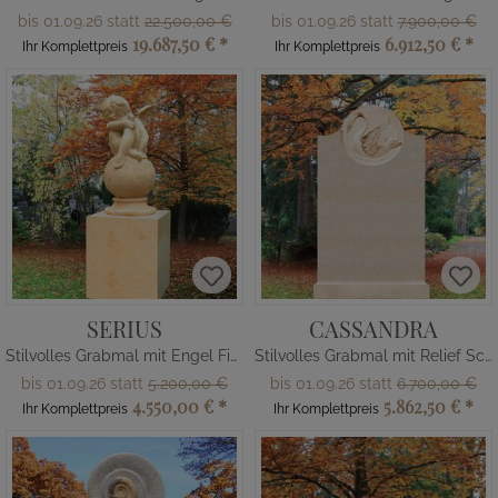
bis 01.09.26 statt
22.500,00 €
bis 01.09.26 statt
7.900,00 €
19.687,50 €
*
6.912,50 €
*
Ihr Komplettpreis
Ihr Komplettpreis
SERIUS
CASSANDRA
Stilvolles Grabmal mit Engel Figur
Stilvolles Grabmal mit Relief Schwan
bis 01.09.26 statt
5.200,00 €
bis 01.09.26 statt
6.700,00 €
4.550,00 €
*
5.862,50 €
*
Ihr Komplettpreis
Ihr Komplettpreis