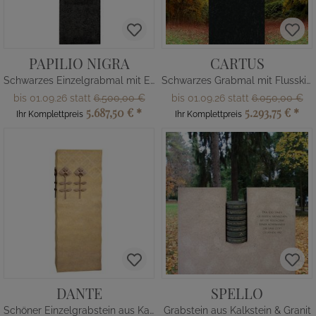
PAPILIO NIGRA
CARTUS
Schwarzes Einzelgrabmal mit Edelstahl Ornament & Schmetterlingen
Schwarzes Grabmal mit Flusskiesel
bis 01.09.26 statt
6.500,00 €
bis 01.09.26 statt
6.050,00 €
5.687,50 €
*
5.293,75 €
*
Ihr Komplettpreis
Ihr Komplettpreis
DANTE
SPELLO
Schöner Einzelgrabstein aus Kalkstein mit Bronze Blumen
Grabstein aus Kalkstein & Granit