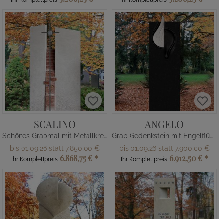
Ihr Komplettpreis
Ihr Komplettpreis
SCALINO
ANGELO
Schönes Grabmal mit Metallkreuz
Grab Gedenkstein mit Engelflügel
bis 01.09.26 statt
7.850,00 €
bis 01.09.26 statt
7.900,00 €
6.868,75 €
*
6.912,50 €
*
Ihr Komplettpreis
Ihr Komplettpreis