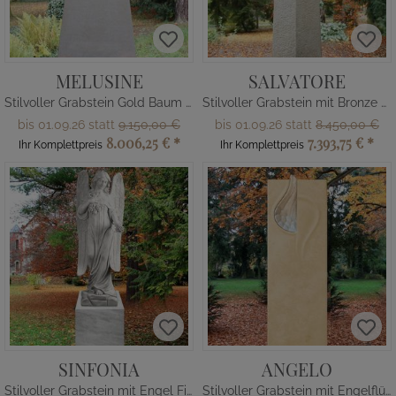
MELUSINE
SALVATORE
Stilvoller Grabstein Gold Baum & Kreuz
Stilvoller Grabstein mit Bronze Christus Figur
bis 01.09.26 statt
9.150,00 €
bis 01.09.26 statt
8.450,00 €
8.006,25 €
*
7.393,75 €
*
Ihr Komplettpreis
Ihr Komplettpreis
SINFONIA
ANGELO
Stilvoller Grabstein mit Engel Figur
Stilvoller Grabstein mit Engelflügel