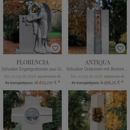
FLORENCIA
ANTIQUA
Stilvoller Engelgrabstein aus Granit
Stilvoller Grabstein mit Bronze Baum
bis 01.09.26 statt
19.000,00 €
bis 01.09.26 statt
7.950,00 €
16.625,00 €
*
6.956,25 €
*
Ihr Komplettpreis
Ihr Komplettpreis