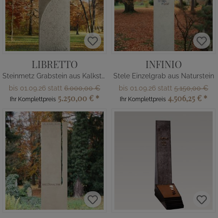
LIBRETTO
INFINIO
Steinmetz Grabstein aus Kalkstein für Einzelgrabstätte
Stele Einzelgrab aus Naturstein
bis 01.09.26 statt
6.000,00 €
bis 01.09.26 statt
5.150,00 €
5.250,00 €
*
4.506,25 €
*
Ihr Komplettpreis
Ihr Komplettpreis