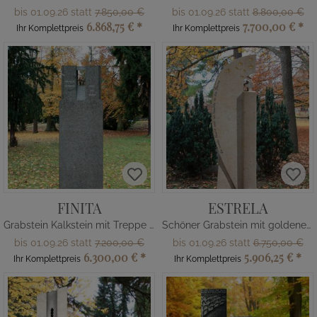
bis 01.09.26 statt
7.850,00 €
bis 01.09.26 statt
8.800,00 €
6.868,75 €
*
7.700,00 €
*
Ihr Komplettpreis
Ihr Komplettpreis
FINITA
ESTRELA
Grabstein Kalkstein mit Treppe & Bronzefiguren
Schöner Grabstein mit goldenen Sternen
bis 01.09.26 statt
7.200,00 €
bis 01.09.26 statt
6.750,00 €
6.300,00 €
*
5.906,25 €
*
Ihr Komplettpreis
Ihr Komplettpreis