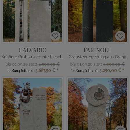
CALVARIO
FARINOLE
Schöner Grabstein bunte Kieselsteine
Grabstein zweiteilig aus Granit
bis 01.09.26 statt
6.500,00 €
bis 01.09.26 statt
6.000,00 €
5.687,50 €
*
5.250,00 €
*
Ihr Komplettpreis
Ihr Komplettpreis