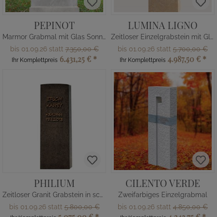
PEPINOT
LUMINA LIGNO
Marmor Grabmal mit Glas Sonne
Zeitloser Einzelgrabstein mit Glas & Kalkstein
bis 01.09.26 statt
7.350,00 €
bis 01.09.26 statt
5.700,00 €
6.431,25 €
*
4.987,50 €
*
Ihr Komplettpreis
Ihr Komplettpreis
PHILIUM
CILENTO VERDE
Zeitloser Granit Grabstein in schwarz / Einzelgrab
Zweifarbiges Einzelgrabmal
bis 01.09.26 statt
5.800,00 €
bis 01.09.26 statt
4.850,00 €
5.075,00 €
*
4.243,75 €
*