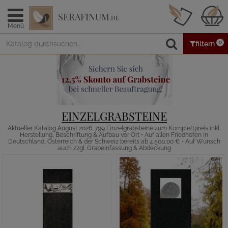
SERAFINUM
.DE
Menü
0
filtern
EINZELGRABSTEINE
Aktueller Katalog August 2026: 799 Einzelgrabsteine zum Komplettpreis inkl.
Herstellung, Beschriftung & Aufbau vor Ort • Auf allen Friedhöfen in
Deutschland, Österreich & der Schweiz bereits ab 4.500,00 € • Auf Wunsch
auch zzgl. Grabeinfassung & Abdeckung