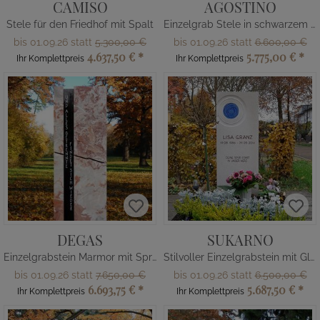
CAMISO
AGOSTINO
Stele für den Friedhof mit Spalt
Einzelgrab Stele in schwarzem Granit
bis 01.09.26 statt
5.300,00 €
bis 01.09.26 statt
6.600,00 €
4.637,50 €
*
5.775,00 €
*
Ihr Komplettpreis
Ihr Komplettpreis
DEGAS
SUKARNO
Einzelgrabstein Marmor mit Spruch
Stilvoller Einzelgrabstein mit Glaselement aus Kalkstein
bis 01.09.26 statt
7.650,00 €
bis 01.09.26 statt
6.500,00 €
6.693,75 €
*
5.687,50 €
*
Ihr Komplettpreis
Ihr Komplettpreis