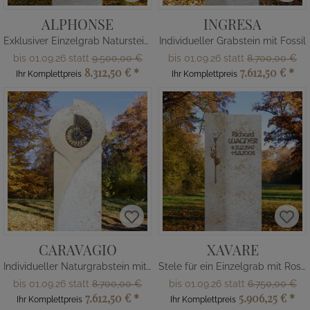
ALPHONSE
INGRESA
Exklusiver Einzelgrab Naturstein mit Fischen
Individueller Grabstein mit Fossil
bis 01.09.26 statt
9.500,00 €
bis 01.09.26 statt
8.700,00 €
8.312,50 €
*
7.612,50 €
*
Ihr Komplettpreis
Ihr Komplettpreis
CARAVAGIO
XAVARE
Individueller Naturgrabstein mit Ammonit
Stele für ein Einzelgrab mit Rose aus Bronze
bis 01.09.26 statt
8.700,00 €
bis 01.09.26 statt
6.750,00 €
7.612,50 €
*
5.906,25 €
*
Ihr Komplettpreis
Ihr Komplettpreis