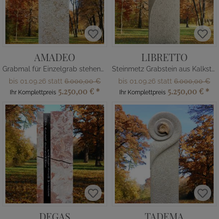
AMADEO
LIBRETTO
Grabmal für Einzelgrab stehend mit Ammonit
Steinmetz Grabstein aus Kalkstein für Einzelgrabstätte
bis 01.09.26 statt
6.000,00 €
bis 01.09.26 statt
6.000,00 €
5.250,00 €
*
5.250,00 €
*
Ihr Komplettpreis
Ihr Komplettpreis
DEGAS
TADEMA