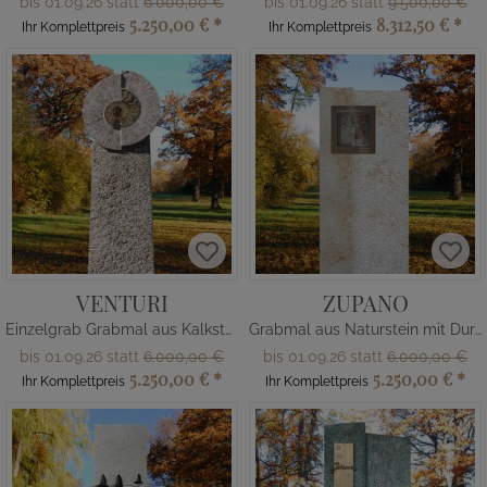
bis 01.09.26 statt
6.000,00 €
bis 01.09.26 statt
9.500,00 €
5.250,00 €
*
8.312,50 €
*
Ihr Komplettpreis
Ihr Komplettpreis
VENTURI
ZUPANO
Einzelgrab Grabmal aus Kalkstein mit Ammonit
Grabmal aus Naturstein mit Durchbruch
bis 01.09.26 statt
6.000,00 €
bis 01.09.26 statt
6.000,00 €
5.250,00 €
*
5.250,00 €
*
Ihr Komplettpreis
Ihr Komplettpreis