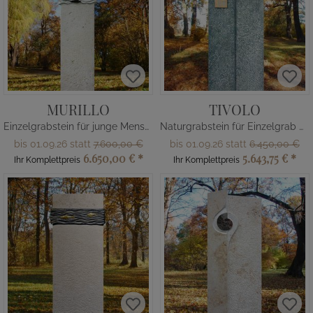
MURILLO
TIVOLO
Einzelgrabstein für junge Menschen Meer und Segelboote
Naturgrabstein für Einzelgrab mit Bronzeplatte
bis 01.09.26 statt
7.600,00 €
bis 01.09.26 statt
6.450,00 €
6.650,00 €
*
5.643,75 €
*
Ihr Komplettpreis
Ihr Komplettpreis