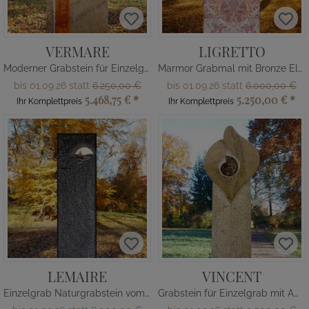
VERMARE
LIGRETTO
Moderner Grabstein für Einzelgrab
Marmor Grabmal mit Bronze Element Fenster
bis 01.09.26 statt
6.250,00 €
bis 01.09.26 statt
6.000,00 €
5.468,75 €
*
5.250,00 €
*
Ihr Komplettpreis
Ihr Komplettpreis
LEMAIRE
VINCENT
Einzelgrab Naturgrabstein vom Bildhauer
Grabstein für Einzelgrab mit Ammonit