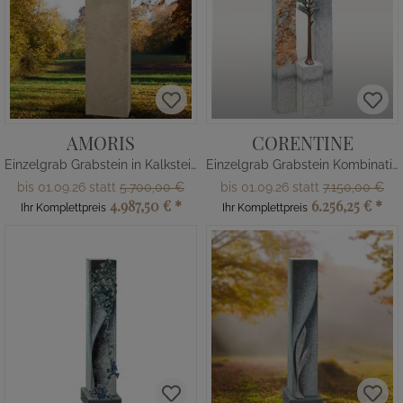
AMORIS
CORENTINE
Einzelgrab Grabstein in Kalkstein & Bronze mit Fenster / Stelenform
Einzelgrab Grabstein Kombination
bis 01.09.26 statt
5.700,00 €
bis 01.09.26 statt
7.150,00 €
4.987,50 €
*
6.256,25 €
*
Ihr Komplettpreis
Ihr Komplettpreis