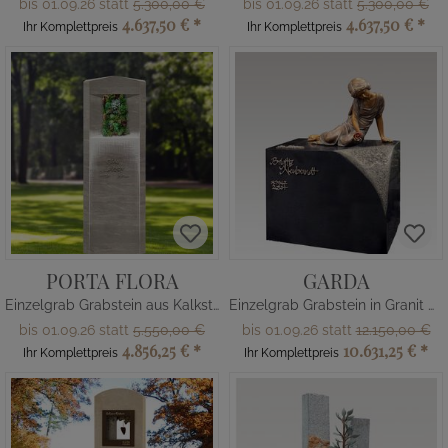
bis 01.09.26 statt
5.300,00 €
bis 01.09.26 statt
5.300,00 €
4.637,50 €
*
4.637,50 €
*
Ihr Komplettpreis
Ihr Komplettpreis
PORTA FLORA
GARDA
Einzelgrab Grabstein aus Kalkstein
Einzelgrab Grabstein in Granit mit Bronze Skulptur
bis 01.09.26 statt
5.550,00 €
bis 01.09.26 statt
12.150,00 €
4.856,25 €
*
10.631,25 €
*
Ihr Komplettpreis
Ihr Komplettpreis