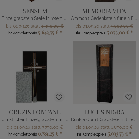
SENSUM
MEMORIA VITA
Einzelgrabstein Stele in rotem Granit Ruby Red mit Bronze-Tafel
Ammonit Gedenkstein für ein Einzelgrab - Granit
bis 01.09.26 statt
6.450,00 €
bis 01.09.26 statt
5.800,00 €
5.643,75 €
*
5.075,00 €
*
Ihr Komplettpreis
Ihr Komplettpreis
CRUZIS FONTANE
LUCUS NIGRA
Christlicher Einzelgrabstein mit Kreuz
Dunkle Granit Grabstele mit Lebensbaum
bis 01.09.26 statt
7.750,00 €
bis 01.09.26 statt
6.850,00 €
6.781,25 €
*
5.993,75 €
*
Ihr Komplettpreis
Ihr Komplettpreis