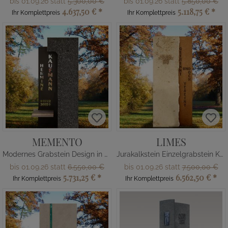
bis 01.09.26 statt
5.300,00 €
bis 01.09.26 statt
5.850,00 €
4.637,50 €
*
5.118,75 €
*
Ihr Komplettpreis
Ihr Komplettpreis
MEMENTO
LIMES
Modernes Grabstein Design in Granit & Metall für ein Einzelgrab
Jurakalkstein Einzelgrabstein Kalkstein/Bronze modern & zeitlos
bis 01.09.26 statt
6.550,00 €
bis 01.09.26 statt
7.500,00 €
5.731,25 €
*
6.562,50 €
*
Ihr Komplettpreis
Ihr Komplettpreis