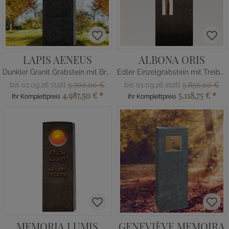
LAPIS AENEUS
ALBONA ORIS
Dunkler Granit Grabstein mit Bronze Ornament / Floral - Einzelgrab
Edler Einzelgrabstein mit Treibholz - Schwarzer Granit
bis 01.09.26 statt
5.700,00 €
bis 01.09.26 statt
5.850,00 €
4.987,50 €
*
5.118,75 €
*
Ihr Komplettpreis
Ihr Komplettpreis
MEMORIA LUMIS
GENEVIÈVE MEMOIRA