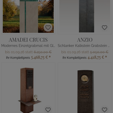
AMADEI CRUCIS
ANZIO
Modernes Einzelgrabmal mit Glas - christliche Symbolik in Kalkstein
Schlanker Kalkstein Grabstein mit Lebensbaum
bis 01.09.26 statt
6.250,00 €
bis 01.09.26 statt
5.050,00 €
5.468,75 €
*
4.418,75 €
*
Ihr Komplettpreis
Ihr Komplettpreis