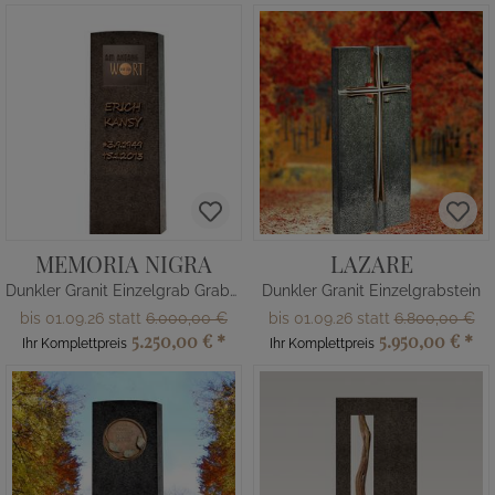
MEMORIA NIGRA
LAZARE
Dunkler Granit Einzelgrab Grabstein mit Bronze Tafel
Dunkler Granit Einzelgrabstein
bis 01.09.26 statt
6.000,00 €
bis 01.09.26 statt
6.800,00 €
5.250,00 €
*
5.950,00 €
*
Ihr Komplettpreis
Ihr Komplettpreis