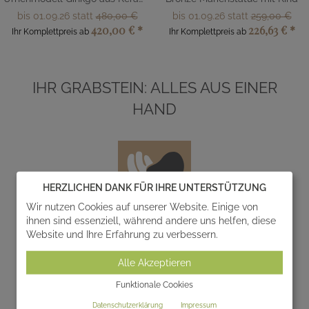
bis 01.09.26 statt
480,00 €
bis 01.09.26 statt
259,00 €
420,00 €
*
226,63 €
*
Ihr Komplettpreis ab
Ihr Komplettpreis ab
IHR GRABSTEIN: ALLES AUS EINER
HAND
HERZLICHEN DANK FÜR IHRE UNTERSTÜTZUNG
Wir nutzen Cookies auf unserer Website. Einige von
ihnen sind essenziell, während andere uns helfen, diese
Entwurf
Website und Ihre Erfahrung zu verbessern.
Alle Akzeptieren
Wir entwerfen und realisieren gemeinsam mit Ihnen
einzigartige Gedenksteine zur individuellen
Funktionale Cookies
Gestaltung von Grabanlagen.
Datenschutzerklärung
Impressum