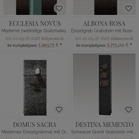
ECCLESIA NOVUS
ALBONA ROSA
Moderne zweiteilige Grabmalkomposition - Einzelgrab
Einzelgrab Grabstein mit Rose aus Bronze und Granit
bis 01.09.26 statt
6.850,00 €
bis 01.09.26 statt
6.600,00 €
5.993,75 €
*
5.775,00 €
*
Ihr Komplettpreis
Ihr Komplettpreis
DOMUS SACRA
DESTINA MEMENTO
Modernes Einzelgrabmal mit Granit & Bronze
Schwarze Granit Grabstele mit Bronze Tafeln