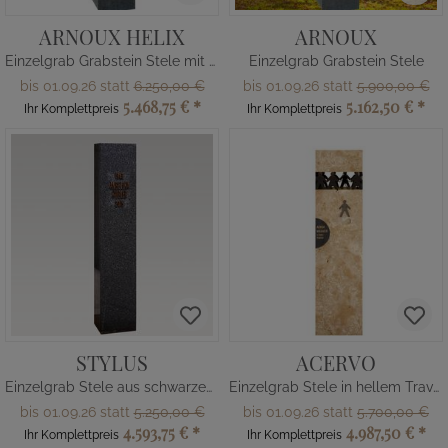
ARNOUX HELIX
ARNOUX
Einzelgrab Grabstein Stele mit Bronze
Einzelgrab Grabstein Stele
bis 01.09.26 statt
6.250,00 €
bis 01.09.26 statt
5.900,00 €
5.468,75 €
*
5.162,50 €
*
Ihr Komplettpreis
Ihr Komplettpreis
STYLUS
ACERVO
Einzelgrab Stele aus schwarzem Granit & Bronze
Einzelgrab Stele in hellem Travertin & Bronze Element
bis 01.09.26 statt
5.250,00 €
bis 01.09.26 statt
5.700,00 €
4.593,75 €
*
4.987,50 €
*
Ihr Komplettpreis
Ihr Komplettpreis