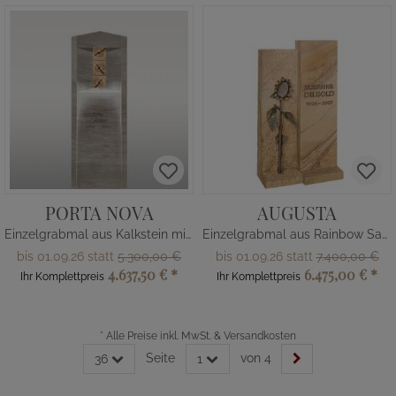
PORTA NOVA
AUGUSTA
Einzelgrabmal aus Kalkstein mit Holz
Einzelgrabmal aus Rainbow Sandstein
bis 01.09.26 statt
5.300,00 €
bis 01.09.26 statt
7.400,00 €
4.637,50 €
*
6.475,00 €
*
Ihr Komplettpreis
Ihr Komplettpreis
*
Alle Preise inkl. MwSt. & Versandkosten
Seite
von 4
36
1