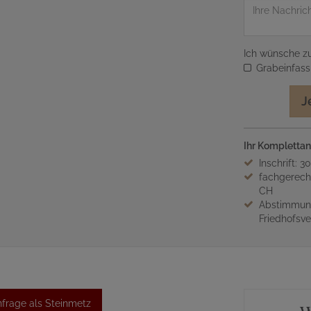
Nachricht
Ich wünsche zu
Grabeinfas
J
Ihr Komplettan
Inschrift: 3
fachgerech
CH
Abstimmung
Friedhofsv
frage als Steinmetz