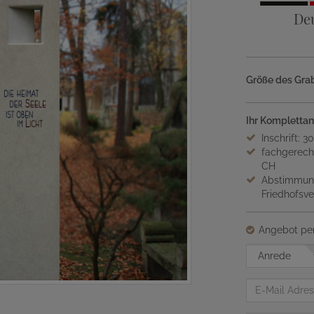
De
Größe des Grab
Ihr Komplettan
Inschrift: 3
fachgerech
CH
Abstimmung
Friedhofsv
Angebot per
Anrede
E-
Mail
Adresse