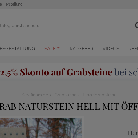
e Herstellung
OFSGESTALTUNG
SALE %
RATGEBER
VIDEOS
REF
Serafinum.de
Grabsteine
Einzelgrabsteine
RAB NATURSTEIN HELL MIT ÖF
Her