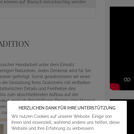
aße können auf Wunsch berücksichtig werden
8
ADITION
assischer Handarbeit unter dem Einsatz
rtigen Naturstein. Jedes Denkmal wird für Sie
ein gefertigt. Somit gewährleisten wir einen
die Gestaltung Ihres Grabsteins mit einfließen
alterischen Details und Feinheiten des
r bis zum abschließenden Aufbau auf der
ikat, egal ob Beschriftung, Design oder Material
en mit angefragt werden. Gern steht Ihnen unser
HERZLICHEN DANK FÜR IHRE UNTERSTÜTZUNG
en zusammen einen individuellen Grabmalentwurf.
Wir nutzen Cookies auf unserer Website. Einige von
ihnen sind essenziell, während andere uns helfen, diese
Website und Ihre Erfahrung zu verbessern.