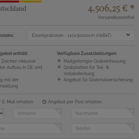
4.506,25 €
*
utschland
Versandkostenfrei
steins:
Einzelgrabstein
- 110x30x20cm (HxBxT)
gebot enthält:
Verfügbare Zusatzleistungen:
0 Zeichen inklusive
Maßgefertigte Grabeinfassung
ter Aufbau in DE und
Grabplatten für Teil- &
Vollabdeckung
 mit der
Angebot für Grabmalversicherung
erwaltung
 E-Mail erhalten
Angebot per Post erhalten
Vorname
Nachname
Telefon