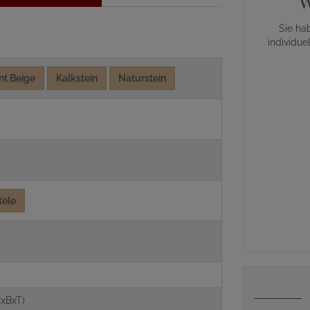
W
Sie ha
individue
nt Beige
Kalkstein
Naturstein
tele
g
xBxT)