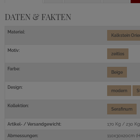
DATEN & FAKTEN
Material:
Kalkstein Orie
Motiv:
zeitlos
Farbe:
Beige
Design:
modern
S
Kollektion:
Serafinum
Artikel- / Versandgewicht:
170 Kg / 230 K
Abmessungen:
110x30x20cm (H