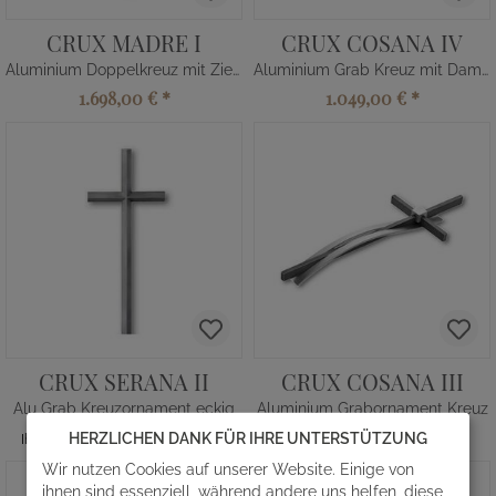
CRUX MADRE I
CRUX COSANA IV
Aluminium Doppelkreuz mit Zierbogen
Aluminium Grab Kreuz mit Damast
1.698,00 €
*
1.049,00 €
*
CRUX SERANA II
CRUX COSANA III
Alu Grab Kreuzornament eckig
Aluminium Grabornament Kreuz
369,00 €
*
1.018,00 €
*
HERZLICHEN DANK FÜR IHRE UNTERSTÜTZUNG
Ihr Komplettpreis ab
Wir nutzen Cookies auf unserer Website. Einige von
ihnen sind essenziell, während andere uns helfen, diese