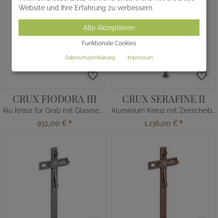
Website und Ihre Erfahrung zu verbessern.
Alle Akzeptieren
Funktionale Cookies
Datenschutzerklärung
Impressum
CRUX FIODORA III
CRUX SERAFINE II
Alu Kreuz für Grab mit Glaselement
Aluminium Kreuz mit Zierscheibe
932,00 €
*
1.136,00 €
*