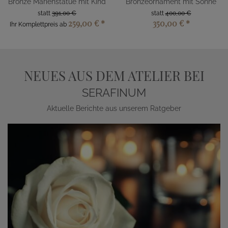
Bronze Marienstatue mit Kind
Bronzeornament mit Sonne
statt
391,00 €
statt
400,00 €
259,00 €
*
350,00 €
*
Ihr Komplettpreis ab
NEUES AUS DEM ATELIER BEI
SERAFINUM
Aktuelle Berichte aus unserem Ratgeber