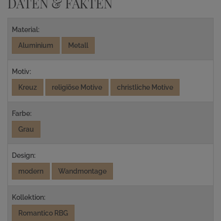
DATEN & FAKTEN
Material:
Aluminium
Metall
Motiv:
Kreuz
religiöse Motive
christliche Motive
Farbe:
Grau
Design:
modern
Wandmontage
Kollektion:
Romantico RBG