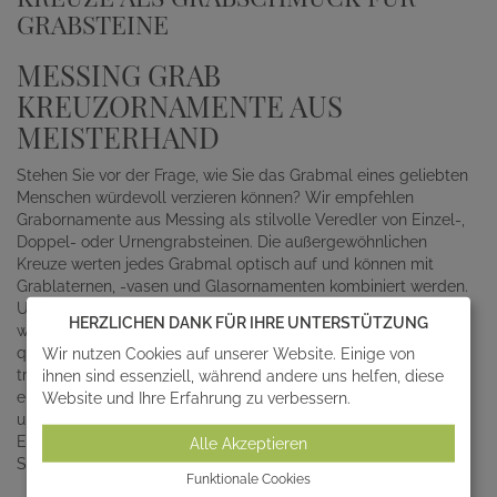
GRABSTEINE
MESSING GRAB
KREUZORNAMENTE AUS
MEISTERHAND
Stehen Sie vor der Frage, wie Sie das Grabmal eines geliebten
Menschen würdevoll verzieren können? Wir empfehlen
Grabornamente aus Messing als stilvolle Veredler von Einzel-,
Doppel- oder Urnengrabsteinen. Die außergewöhnlichen
Kreuze werten jedes Grabmal optisch auf und können mit
Grablaternen, -vasen und Glasornamenten kombiniert werden.
Unserem hohen Qualitätsanspruch bei Messing Ornamenten
HERZLICHEN DANK FÜR IHRE UNTERSTÜTZUNG
wird nur eine Fertigung aus Meisterhand von unserer
qualifizierten Werkstatt gerecht. Das Metall wird in einer
Wir nutzen Cookies auf unserer Website. Einige von
traditionellen Gießerei bearbeitet und die Grabfigur erhält
ihnen sind essenziell, während andere uns helfen, diese
einzigartige Merkmale. Strass-Steine, Metallwürfel, Glaswürfel
Website und Ihre Erfahrung zu verbessern.
und Würfelplatten sowie Damasteinlagen können die
Einzigartigkeit zusätzlich hervorheben. Die Kreuze sind als
Alle Akzeptieren
Sonderanfertigung in verschiedenen Größen erhältlich.
Funktionale Cookies