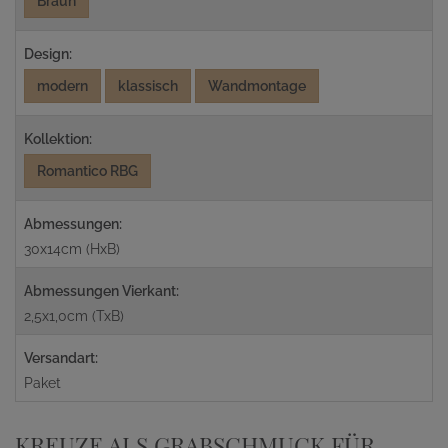
Braun
Design:
modern
klassisch
Wandmontage
Kollektion:
Romantico RBG
Abmessungen:
30x14cm (HxB)
Abmessungen Vierkant:
2,5x1,0cm (TxB)
Versandart:
Paket
KREUZE ALS GRABSCHMUCK FÜR