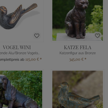
VOGEL WINI
KATZE FELA
Sitzende Alu/Bronze Vogelskulptur
Katzenfigur aus Bronze
115,00 €
*
345,00 €
*
Komplettpreis ab