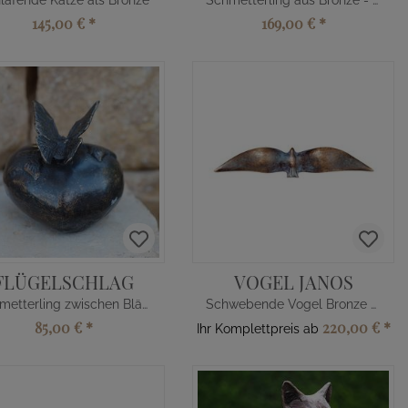
lafende Katze als Bronze
Schmetterling aus Bronze - orange
145,00 €
*
169,00 €
*
FLÜGELSCHLAG
VOGEL JANOS
Schmetterling zwischen Blättern
Schwebende Vogel Bronze Tierfigur
85,00 €
*
220,00 €
*
Ihr Komplettpreis ab