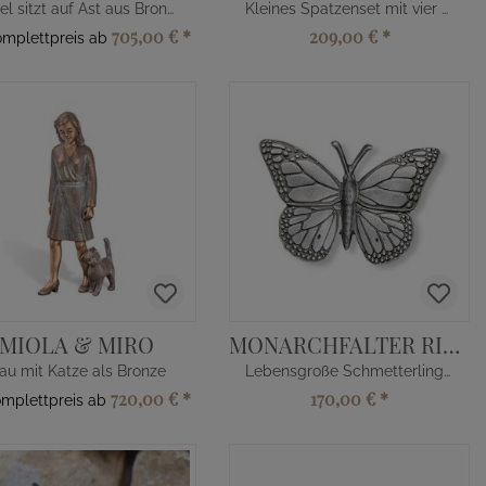
Vogel sitzt auf Ast aus Bronze
Kleines Spatzenset mit vier Vögeln
705,00 €
*
209,00 €
*
omplettpreis ab
MIOLA & MIRO
MONARCHFALTER RINO
rau mit Katze als Bronze
Lebensgroße Schmetterlingfigur
720,00 €
*
170,00 €
*
omplettpreis ab