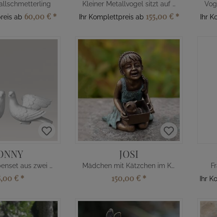
allschmetterling
Kleiner Metallvogel sitzt auf Blättern
60,00 €
*
155,00 €
*
preis ab
Ihr Komplettpreis ab
Ihr K
ONNY
JOSI
Kleines Taubenset aus zwei Vögeln
Mädchen mit Kätzchen im Karton
F
8,00 €
*
150,00 €
*
Ihr K