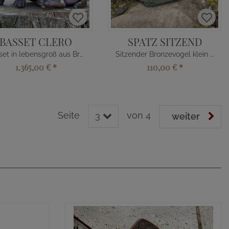
BASSET CLERO
SPATZ SITZEND
Basset in lebensgroß aus Bronze
Sitzender Bronzevogel klein mit grüner Patina
1.365,00 €
*
110,00 €
*
Seite
von 4
3
weiter