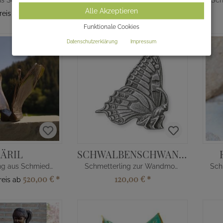
Grabdeko aus Schmiedebronze - Spatzen
Mädchen mit Hund Bronzeskulptur
Sch
Alle Akzeptieren
550,00 €
*
1.855,00 €
*
reis ab
Funktionale Cookies
Datenschutzerklärung
Impressum
JÄRIL
SCHWALBENSCHWANZ JARA
Schmetterling aus Schmiedebronze
Schmetterling zur Wandmontage
520,00 €
*
120,00 €
*
reis ab