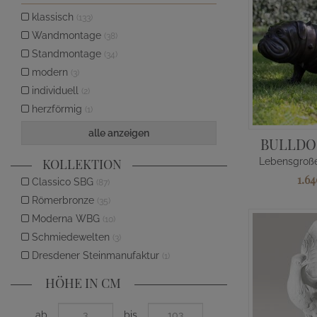
klassisch
(133)
Wandmontage
(38)
Standmontage
(34)
modern
(3)
individuell
(2)
herzförmig
(1)
alle anzeigen
BULLDO
KOLLEKTION
1.6
Classico SBG
(87)
Römerbronze
(35)
Moderna WBG
(10)
Schmiedewelten
(3)
Dresdener Steinmanufaktur
(1)
HÖHE IN CM
ab
bis