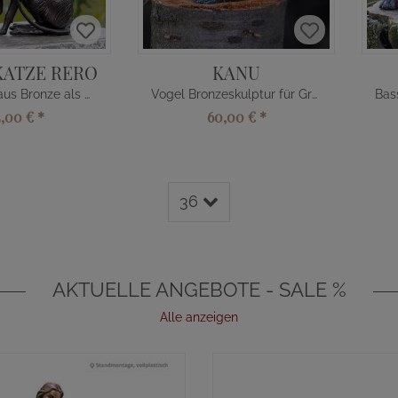
KATZE RERO
KANU
Nacktkatze aus Bronze als Grabdeko
Vogel Bronzeskulptur für Gräber
5,00 €
*
60,00 €
*
36
AKTUELLE ANGEBOTE - SALE %
Alle anzeigen