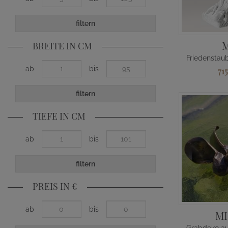
filtern
BREITE IN CM
ab
bis
71
filtern
TIEFE IN CM
ab
bis
filtern
PREIS IN €
ab
bis
M