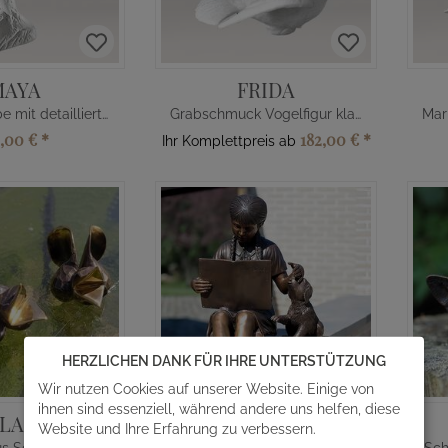
MAYA
FRIDA
Friedenstaube mit detaillierten Federn
Grabschmuck Vogelfigur klassisch
5,00 €
*
182,00 €
*
Ihr Komplettpreis ab
HERZLICHEN DANK FÜR IHRE UNTERSTÜTZUNG
Wir nutzen Cookies auf unserer Website. Einige von
ihnen sind essenziell, während andere uns helfen, diese
ILAGO
MIA & RUFO
Website und Ihre Erfahrung zu verbessern.