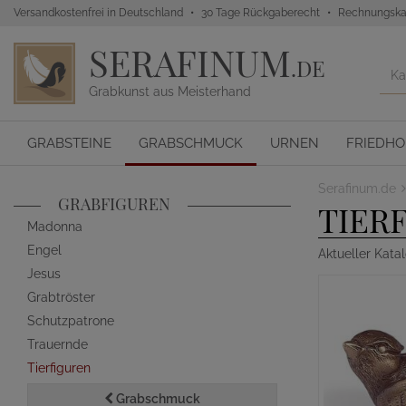
Versandkostenfrei in Deutschland
30 Tage Rückgaberecht
Rechnungska
SERAFINUM
.DE
Grabkunst aus Meisterhand
GRABSTEINE
GRABSCHMUCK
URNEN
FRIEDH
Serafinum.de
GRABFIGUREN
TIER
Madonna
Engel
Aktueller Kata
Jesus
Grabtröster
Schutzpatrone
Trauernde
Tierfiguren
Grabschmuck