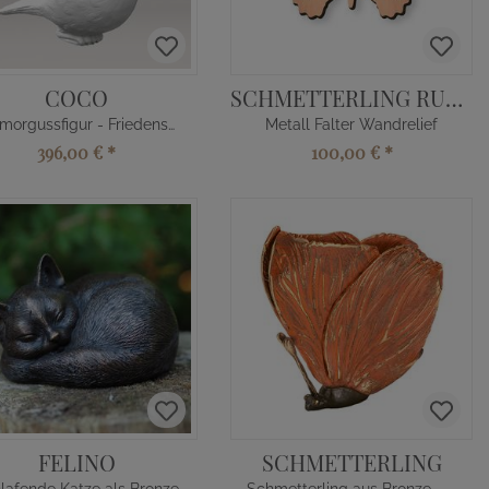
COCO
SCHMETTERLING RUTH
Marmorgussfigur - Friedensvogel
Metall Falter Wandrelief
396,00 €
*
100,00 €
*
FELINO
SCHMETTERLING