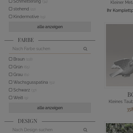
Schmetterling
(34)
Kleiner Met
stehend
(22)
Ihr Komplett
Kindermotive
(19)
alle anzeigen
FARBE
Braun
(118)
Grün
(65)
Grau
(61)
Wachsgusspatina
(51)
Schwarz
(37)
B
Weiß
(9)
alle anzeigen
35
DESIGN