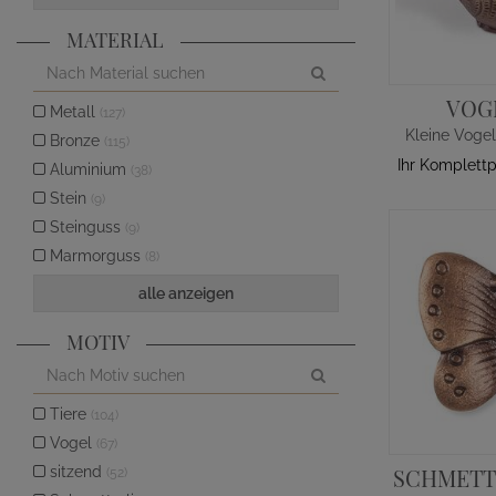
MATERIAL
VOG
Metall
(127)
Bronze
(115)
Ihr Komplett
Aluminium
(38)
Stein
(9)
Steinguss
(9)
Marmorguss
(8)
alle anzeigen
MOTIV
Tiere
(104)
Vogel
(67)
sitzend
SCHMETT
(52)