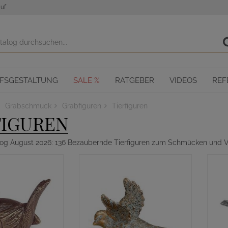
uf
OFSGESTALTUNG
SALE %
RATGEBER
VIDEOS
REF
Grabschmuck
Grabfiguren
Tierfiguren
FIGUREN
log August 2026: 136 Bezaubernde Tierfiguren zum Schmücken und V