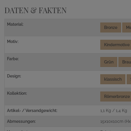
DATEN & FAKTEN
Material:
Bronze
Me
Motiv:
Kindermotive
Farbe:
Grün
Bra
Design:
klassisch
Kollektion:
Römerbronze
Artikel- / Versandgewicht:
1,1 Kg / 1,4 Kg
Abmessungen:
15x10x10cm (Hx