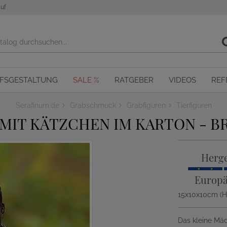
uf
OFSGESTALTUNG
SALE %
RATGEBER
VIDEOS
REF
Serafinum.de
Grabschmuck
Grabfiguren
Tierfiguren
IT KÄTZCHEN IM KARTON - B
Herge
Europä
15x10x10cm (
Das kleine Mäd