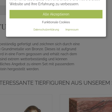
Website und Ihre Erfahrung zu verbessern.
Alle Akzeptieren
Funktionale Cookies
TUREN ALS
Datenschutzerklärung
Impressum
eständig gefertigt und zeichnen sich durch eine
e Grundmetalle von Bronze. Dieses ist aufgrund
wird in eine Form gegossen und erhält nach dem
n sind extrem wetterbeständig und können
bindliches Angebot zu einem Set mit passendem
tein hergestellt werden.
NTERESSANTE TIERFIGUREN AUS UNSEREM 