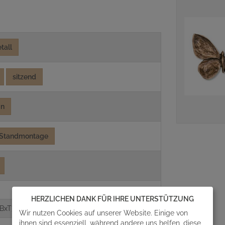
tall
sitzend
un
Standmontage
HERZLICHEN DANK FÜR IHRE UNTERSTÜTZUNG
BxT)
Wir nutzen Cookies auf unserer Website. Einige von
ihnen sind essenziell, während andere uns helfen, diese