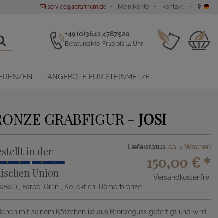
service@serafinum.de
Mein Konto
Kontakt
+49 (0)3641 4787520
Beratung Mo-Fr 10 bis 14 Uhr
ERENZEN
ANGEBOTE FÜR STEINMETZE
RONZE GRABFIGUR -
JOSI
Lieferstatus:
ca. 4 Wochen
stellt in der
150,00 €
*
ischen Union
Versandkostenfrei
HxBxT)
, Farbe: Grün
, Kollektion: Römerbronze
chen mit seinem Kätzchen ist aus Bronzeguss gefertigt und wird