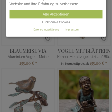
Website und Ihre Erfahrung zu verbessern.
Alle Akzeptieren
Funktionale Cookies
Datenschutzerklärung
Impressum
BLAUMEISE VIA
VOGEL MIT BLÄTTERN
Aluminium Vogel - Meise
Kleiner Metallvogel sitzt auf Blättern
255,00 €
*
155,00 €
*
Ihr Komplettpreis ab