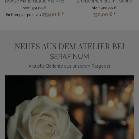
Bronze Marienstatue mit Kind
Bronzeornament mit Sonne
statt
391,00 €
statt
400,00 €
259,00 €
*
350,00 €
*
Ihr Komplettpreis ab
NEUES AUS DEM ATELIER BEI
SERAFINUM
Aktuelle Berichte aus unserem Ratgeber