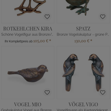
ROTKEHLCHEN KIRA
SPATZ
Schöne Vogelfigur aus Bronze/Alu
Bronze Vogelskulptur - grüne Patina
105,00 €
*
130,00 €
*
Ihr Komplettpreis ab
VOGEL MIO
VÖGEL VIGO
Grabskulptur Vogel aus Bronze/Alu
Vogelfiguren als Kantendekoration