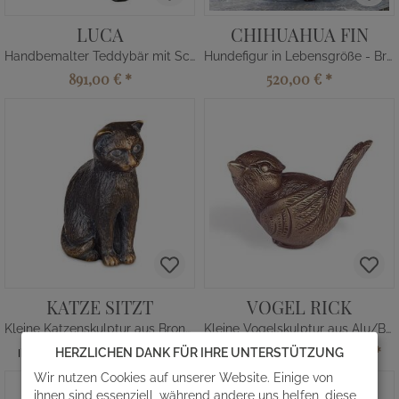
LUCA
CHIHUAHUA FIN
Handbemalter Teddybär mit Schal
Hundefigur in Lebensgröße - Bronze
891,00 €
*
520,00 €
*
KATZE SITZT
VOGEL RICK
Kleine Katzenskulptur aus Bronze/Alu
Kleine Vogelskulptur aus Alu/Bronze
155,00 €
*
115,00 €
*
HERZLICHEN DANK FÜR IHRE UNTERSTÜTZUNG
Ihr Komplettpreis ab
Ihr Komplettpreis ab
Wir nutzen Cookies auf unserer Website. Einige von
ihnen sind essenziell, während andere uns helfen, diese