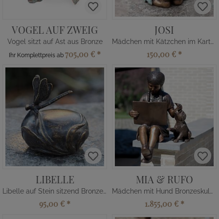
VOGEL AUF ZWEIG
JOSI
Vogel sitzt auf Ast aus Bronze
Mädchen mit Kätzchen im Karton
705,00 €
*
150,00 €
*
Ihr Komplettpreis ab
LIBELLE
MIA & RUFO
Libelle auf Stein sitzend Bronzefigur
Mädchen mit Hund Bronzeskulptur
95,00 €
*
1.855,00 €
*