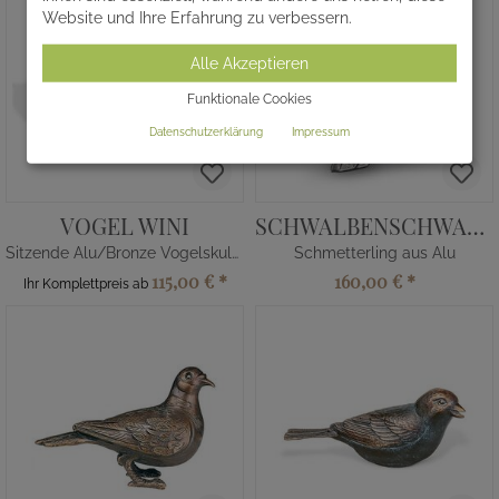
Website und Ihre Erfahrung zu verbessern.
Alle Akzeptieren
Funktionale Cookies
Datenschutzerklärung
Impressum
VOGEL WINI
SCHWALBENSCHWANZ FERO
Sitzende Alu/Bronze Vogelskulptur
Schmetterling aus Alu
115,00 €
*
160,00 €
*
Ihr Komplettpreis ab