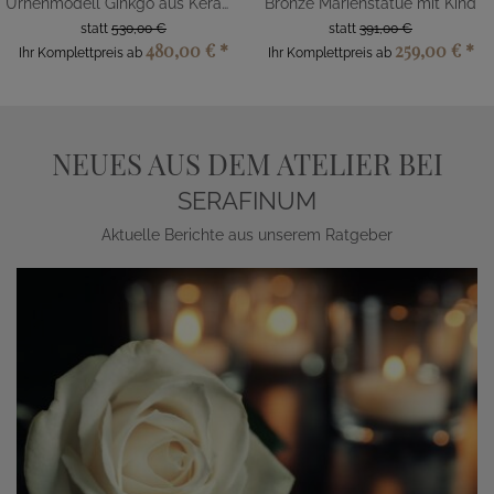
Urnenmodell Ginkgo aus Keramik
Bronze Marienstatue mit Kind
statt
530,00 €
statt
391,00 €
480,00 €
*
259,00 €
*
Ihr Komplettpreis ab
Ihr Komplettpreis ab
NEUES AUS DEM ATELIER BEI
SERAFINUM
Aktuelle Berichte aus unserem Ratgeber