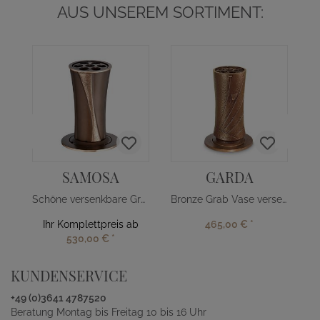
AUS UNSEREM SORTIMENT:
E
SAMOSA
GARDA
Schöne versenkbare Grabvase
Bronze Grab Vase versenkbar
Ihr Komplettpreis ab
465,00 €
*
530,00 €
*
KUNDENSERVICE
+49 (0)3641 4787520
Beratung Montag bis Freitag 10 bis 16 Uhr