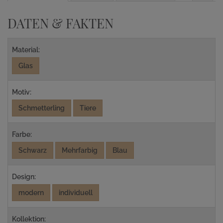
DATEN & FAKTEN
Material:
Glas
Motiv:
Schmetterling
Tiere
Farbe:
Schwarz
Mehrfarbig
Blau
Design:
modern
individuell
Kollektion: