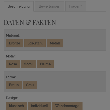
Beschreibung
Bewertungen
Fragen?
DATEN & FAKTEN
Material:
Bronze
Edelstahl
Metall
Motiv:
Rose
floral
Blume
Farbe:
Braun
Grau
Design:
klassisch
individuell
Wandmontage