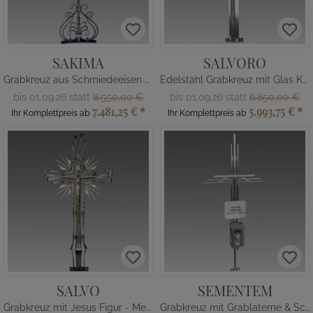
SAKIMA
SALVORO
Grabkreuz aus Schmiedeeisen mit Blüte
Edelstahl Grabkreuz mit Glas Kreuz
bis 01.09.26 statt
8.550,00 €
bis 01.09.26 statt
6.850,00 €
7.481,25 €
*
5.993,75 €
*
Ihr Komplettpreis ab
Ihr Komplettpreis ab
SALVO
SEMENTEM
Grabkreuz mit Jesus Figur - Metall
Grabkreuz mit Grablaterne & Schrifttafel