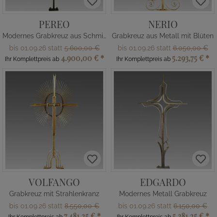
PEREO
NERIO
Modernes Grabkreuz aus Schmiedebronze
Grabkreuz aus Metall mit Blüten
bis 01.09.26 statt
5.600,00 €
bis 01.09.26 statt
6.050,00 €
4.900,00 €
*
5.293,75 €
*
Ihr Komplettpreis ab
Ihr Komplettpreis ab
VOLFANGO
EDGARDO
Grabkreuz mit Strahlenkranz
Modernes Metall Grabkreuz
bis 01.09.26 statt
8.550,00 €
bis 01.09.26 statt
6.150,00 €
7.481,25 €
*
5.381,25 €
*