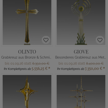
OLINTO
GIOVE
Grabkreuz aus Bronze & Schmiedeeisen
Besonderes Grabkreuz aus Metall
bis 01.09.26 statt
6.350,00 €
bis 01.09.26 statt
8.400,00 €
5.556,25 €
*
7.350,00 €
*
Ihr Komplettpreis ab
Ihr Komplettpreis ab