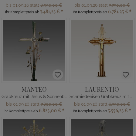
bis 01.09.26 statt
8.550,00 €
bis 01.09.26 statt
7.750,00 €
7.481,25 €
*
6.781,25 €
*
Ihr Komplettpreis ab
Ihr Komplettpreis ab
MANTEO
LAURENTIO
Grabkreuz mit Jesus & Sonnenblume
Schmiedeeisen Grabkreuz mit Heiligenfigur
bis 01.09.26 statt
7.800,00 €
bis 01.09.26 statt
6.350,00 €
6.825,00 €
*
5.556,25 €
*
Ihr Komplettpreis ab
Ihr Komplettpreis ab