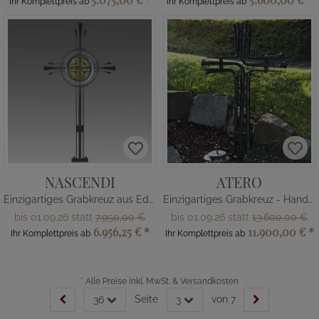
Ihr Komplettpreis ab
Ihr Komplettpreis ab
NASCENDI
ATERO
Einzigartiges Grabkreuz aus Edelstahl
Einzigartiges Grabkreuz - Handarbeit
bis 01.09.26 statt
7.950,00 €
bis 01.09.26 statt
13.600,00 €
6.956,25 €
*
11.900,00 €
*
Ihr Komplettpreis ab
Ihr Komplettpreis ab
*
Alle Preise inkl. MwSt. & Versandkosten
Seite
von 7
36
3