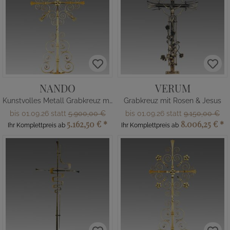
NANDO
VERUM
Kunstvolles Metall Grabkreuz mit Ähren
Grabkreuz mit Rosen & Jesus
bis 01.09.26 statt
5.900,00 €
bis 01.09.26 statt
9.150,00 €
5.162,50 €
*
8.006,25 €
*
Ihr Komplettpreis ab
Ihr Komplettpreis ab