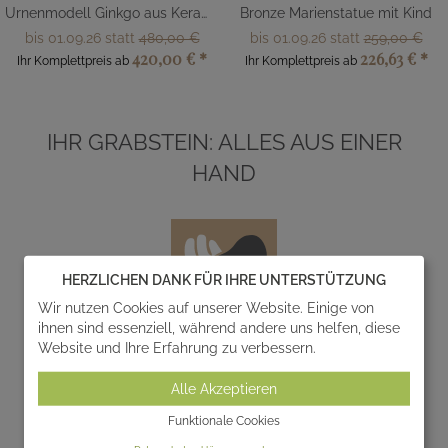
Urnenmodell Ginkgo aus Keramik
Bronze Marienstatue mit Kind
bis 01.09.26 statt
480,00 €
bis 01.09.26 statt
259,00 €
420,00 €
*
226,63 €
*
Ihr Komplettpreis ab
Ihr Komplettpreis ab
IHR GRABSTEIN: ALLES AUS EINER
HAND
HERZLICHEN DANK FÜR IHRE UNTERSTÜTZUNG
Wir nutzen Cookies auf unserer Website. Einige von
ihnen sind essenziell, während andere uns helfen, diese
Website und Ihre Erfahrung zu verbessern.
Entwurf
Alle Akzeptieren
Wir entwerfen und realisieren gemeinsam mit Ihnen
einzigartige Gedenksteine zur individuellen
Funktionale Cookies
Gestaltung von Grabanlagen.