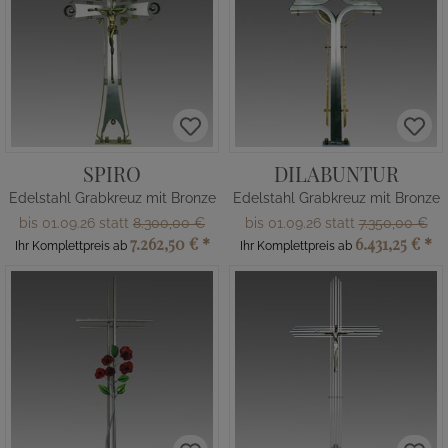
SPIRO
DILABUNTUR
Edelstahl Grabkreuz mit Bronze
Edelstahl Grabkreuz mit Bronze
bis 01.09.26 statt
8.300,00 €
bis 01.09.26 statt
7.350,00 €
7.262,50 €
*
6.431,25 €
*
Ihr Komplettpreis ab
Ihr Komplettpreis ab