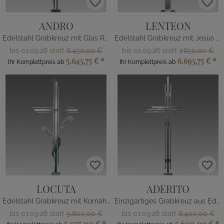
ANDRO
LENTEON
Edelstahl Grabkreuz mit Glas Rosen
Edelstahl Grabkreuz mit Jesus Figur
bis 01.09.26 statt
6.450,00 €
bis 01.09.26 statt
7.650,00 €
5.643,75 €
*
6.693,75 €
*
Ihr Komplettpreis ab
Ihr Komplettpreis ab
LOCUTA
ADERITO
Edelstahl Grabkreuz mit Kornähren
Einzigartiges Grabkreuz aus Edelstahl
bis 01.09.26 statt
5.800,00 €
bis 01.09.26 statt
6.400,00 €
5.075,00 €
*
5.600,00 €
*