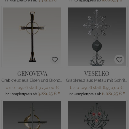
Ihr Komplettpreis ab
Ihr Komplettpreis ab
GENOVEVA
VESELKO
Grabkreuz aus Eisen und Bronze online
Grabkreuz aus Metall mit Schrifttafel
bis 01.09.26 statt
3.750,00 €
bis 01.09.26 statt
6.950,00 €
3.281,25 €
*
6.081,25 €
*
Ihr Komplettpreis ab
Ihr Komplettpreis ab