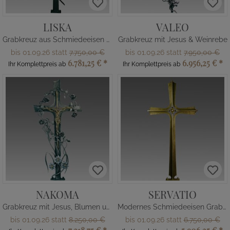
LISKA
VALEO
Grabkreuz aus Schmiedeeisen mit Bronze
Grabkreuz mit Jesus & Weinrebe
bis 01.09.26 statt
7.750,00 €
bis 01.09.26 statt
7.950,00 €
6.781,25 €
*
6.956,25 €
*
Ihr Komplettpreis ab
Ihr Komplettpreis ab
NAKOMA
SERVATIO
Grabkreuz mit Jesus, Blumen und Ähre
Modernes Schmiedeeisen Grabkreuz
bis 01.09.26 statt
8.250,00 €
bis 01.09.26 statt
6.750,00 €