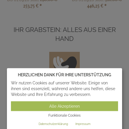
253,75 €
*
446,25 €
*
IHR GRABSTEIN: ALLES AUS EINER
HAND
HERZLICHEN DANK FÜR IHRE UNTERSTÜTZUNG
Wir nutzen Cookies auf unserer Website. Einige von
ihnen sind essenziell, während andere uns helfen, diese
Entwurf
Website und Ihre Erfahrung zu verbessern.
Wir entwerfen und realisieren gemeinsam mit Ihnen
Alle Akzeptieren
einzigartige Gedenksteine zur individuellen
Gestaltung von Grabanlagen.
Funktionale Cookies
Datenschutzerklärung
Impressum