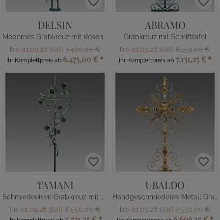
DELSIN
ABRAMO
Modernes Grabkreuz mit Rosenranke
Grabkreuz mit Schrifttafel
bis 01.09.26 statt
7.400,00 €
bis 01.09.26 statt
8.150,00 €
6.475,00 €
*
7.131,25 €
*
Ihr Komplettpreis ab
Ihr Komplettpreis ab
TAMANI
UBALDO
Schmiedeeisen Grabkreuz mit Rosenranke
Handgeschmiedetes Metall Grabkreuz
bis 01.09.26 statt
6.550,00 €
bis 01.09.26 statt
7.550,00 €
5.731,25 €
*
6.606,25 €
*