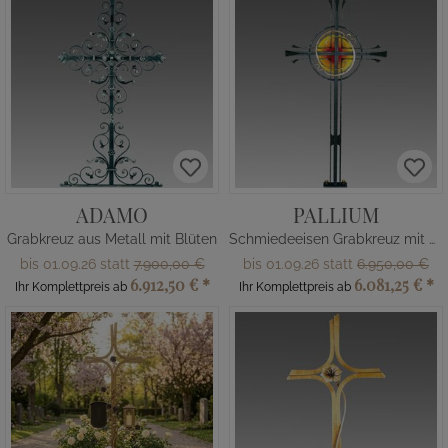
ADAMO
PALLIUM
Grabkreuz aus Metall mit Blüten
Schmiedeeisen Grabkreuz mit Bronze
bis 01.09.26 statt
7.900,00 €
bis 01.09.26 statt
6.950,00 €
6.912,50 €
*
6.081,25 €
*
Ihr Komplettpreis ab
Ihr Komplettpreis ab