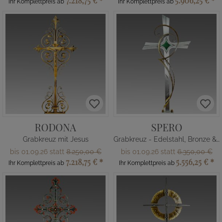
7.218,75 €
*
5.906,25 €
*
Ihr Komplettpreis ab
Ihr Komplettpreis ab
RODONA
SPERO
Grabkreuz mit Jesus
Grabkreuz - Edelstahl, Bronze & Glas
bis 01.09.26 statt
8.250,00 €
bis 01.09.26 statt
6.350,00 €
7.218,75 €
*
5.556,25 €
*
Ihr Komplettpreis ab
Ihr Komplettpreis ab