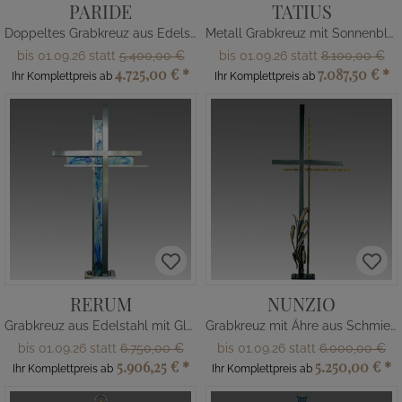
PARIDE
TATIUS
Doppeltes Grabkreuz aus Edelstahl
Metall Grabkreuz mit Sonnenblumen
bis 01.09.26 statt
5.400,00 €
bis 01.09.26 statt
8.100,00 €
4.725,00 €
*
7.087,50 €
*
Ihr Komplettpreis ab
Ihr Komplettpreis ab
RERUM
NUNZIO
Grabkreuz aus Edelstahl mit Glas Kreuz
Grabkreuz mit Ähre aus Schmiedeeisen
bis 01.09.26 statt
6.750,00 €
bis 01.09.26 statt
6.000,00 €
5.906,25 €
*
5.250,00 €
*
Ihr Komplettpreis ab
Ihr Komplettpreis ab