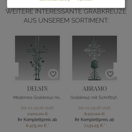
WEITERE INTERESSANTE GRABKREUZE
AUS UNSEREM SORTIMENT:
DELSIN
ABRAMO
Modernes Grabkreuz mit Rosenranke
Grabkreuz mit Schrifttafel
bis 01.09.26 statt
bis 01.09.26 statt
7.400,00 €
8.150,00 €
Ihr Komplettpreis ab
Ihr Komplettpreis ab
6.475,00 €
*
7.131,25 €
*