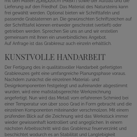
mit den Maßen 25x65x20cm (HxBxT) sowie der Aufbau und die
Lieferung auf den Friedhof. Das Material des Natursteins kann
frei gewählt werden. Optional bieten wir Schrifttafeln und
passende Grablaternen an. Die gewünschten Schriftzeichen auf
der Schrifttafel können entweder geschrotet (vertieft) oder
getrieben werden. Sprechen Sie uns an und wir erstellen
gemeinsam mit Ihnen ein unverbindliches Angebot.
Auf Anfrage ist das Grabkreuz auch einzeln erhältlich.
KUNSTVOLLE HANDARBEIT
Der Fertigung des in qualitätsvoller Handarbeit gefertigten
Grabkreuzes geht eine umfangreiche Planungsphase voraus.
Nachdem zunächst die einzelnen Material- und
Designkomponenten festgelegt und aufeinander abgestimmt
wurden, wird eine maßstabsgerechte Werkzeichnung
angefertigt. Nun wird das Metall vom erfahrenen Schmied bei
einer Temperatur von über 1000 Grad in Form gebracht und die
einzelnen Komponenten miteinander verschmolzen. Mit einem
prüfenden Blick auf die Zeichnung wird das Werkstück immer
wieder gewissenhaft kontrolliert und angeglichen. In einem
nächsten Arbeitsschritt wird das Grabkreuz feuerverzinkt und
beschichtet wodurch es an Stabilität und Langlebigkeit