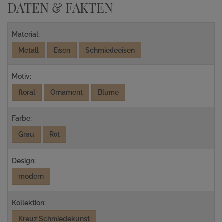
DATEN & FAKTEN
Material:
Metall
Eisen
Schmiedeeisen
Motiv:
floral
Ornament
Blume
Farbe:
Grau
Rot
Design:
modern
Kollektion:
Kreuz Schmiedekunst