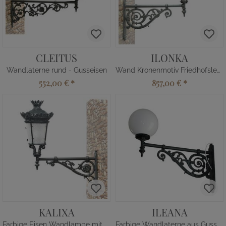
CLEITUS
ILONKA
Wandlaterne rund - Gusseisen
Wand Kronenmotiv Friedhofsleuchte
552,00 €
*
857,00 €
*
KALIXA
ILEANA
Farbige Eisen Wandlampe mit Blüte
Farbige Wandlaterne aus Gusseisen