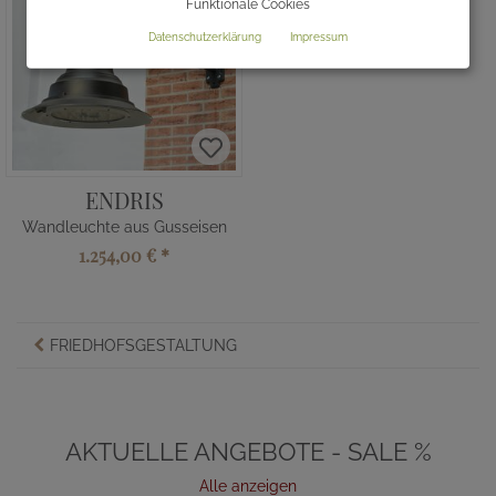
Funktionale Cookies
Datenschutzerklärung
Impressum
ENDRIS
Wandleuchte aus Gusseisen
1.254,00 €
*
FRIEDHOFSGESTALTUNG
AKTUELLE ANGEBOTE - SALE %
Alle anzeigen