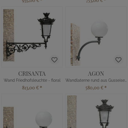
935,00 €
*
753,00 €
*
CRISANTA
AGON
Wand Friedhofsleuchte - floral
Wandlaterne rund aus Gusseisen
813,00 €
*
580,00 €
*