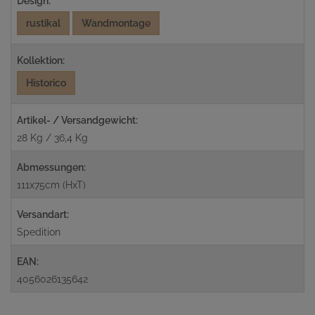
Design:
rustikal
Wandmontage
Kollektion:
Historico
Artikel- / Versandgewicht:
28 Kg / 36,4 Kg
Abmessungen:
111x75cm (HxT)
Versandart:
Spedition
EAN:
4056026135642