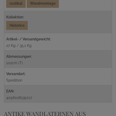
rustikal
Wandmontage
Kollektion:
Historico
Artikel- / Versandgewicht:
27 Kg / 35,1 Kg
Abmessungen:
102cm (T)
Versandart:
Spedition
EAN:
4056026135017
ANTIKE WANDLATERNEN AUS